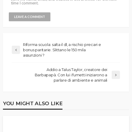
time I comment.
Riforma scuola: salta il dl, a rischio precari e
bonus paritarie. Slittano le 150 mila
assunzioni ?
Addio a Talus Tay­lor, creatore dei
Barbapapà. Con lui i fumetti iniziarono a
parlare di ambiente e animali
YOU MIGHT ALSO LIKE