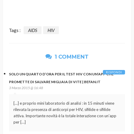
Tags :
AIDS
HIV
1 COMMENT
RISPONDI
SOLO UN QUARTO D’ORA PER IL TEST HIV CON UN’APP CHE
PROMETTE DI SALVARE MIGLIAIA DI VITE | BEFAN.IT
3 Marzo 2015 @ 16:48
[…] e proprio mini laboratorio di analisi : in 15 minuti viene
rilevata la presenza di anticorpi per HIV, sifilide e sifilide
attiva. Importante novità è la totale interazione con un’app
per […]