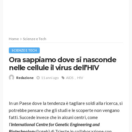
Home
Scienze e Tech
SCIENZE E TECH
Ora sappiamo dove si nasconde
nelle cellule il virus dell’HIV
11 anni ago
AIDS
HIV
Redazione
In un Paese dove la tendenza è tagliare soldi alla ricerca, si
potrebbe pensare che gli studi e le scoperte non vengano
fatti. Succede invece che in alcuni centri, come
l’
International Centre for Genetic Engineering and
Biotechnology
(Icgeb) di Trieste in collaborazione con