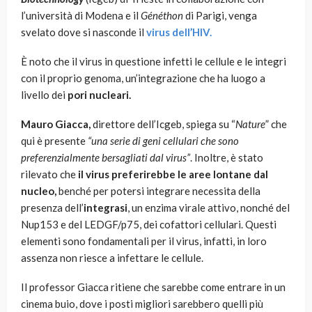
l’università di Modena e il
Généthon
di Parigi, venga
svelato dove si nasconde il
virus dell’HIV.
È noto che il virus in questione infetti le cellule e le integri
con il proprio genoma, un’integrazione che ha luogo a
livello dei
pori nucleari.
Mauro Giacca,
direttore dell’Icgeb, spiega su “
Nature
” che
qui è presente
“una serie di geni cellulari che sono
preferenzialmente bersagliati dal virus”
. Inoltre, è stato
rilevato che
il virus preferirebbe le aree lontane dal
nucleo,
benché per potersi integrare necessita della
presenza dell’
integrasi
, un enzima virale attivo, nonché del
Nup153 e del LEDGF/p75, dei cofattori cellulari. Questi
elementi sono fondamentali per il virus, infatti, in loro
assenza non riesce a infettare le cellule.
Il professor Giacca ritiene che sarebbe come entrare in un
cinema buio, dove i posti migliori sarebbero quelli più