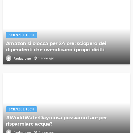
SCIENZE E TECH
Amazon si blocca per 24 ore: sciopero dei
dipendenti che rivendicano i propri diritti
5 anni ago
Redazione
SCIENZE E TECH
#WorldWaterDay: cosa possiamo fare per
risparmiare acqua?
5 anni ago
Redazione