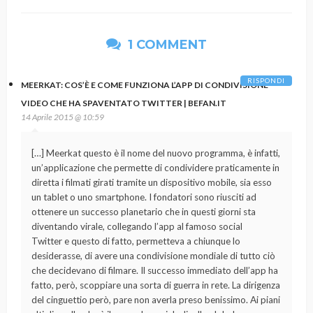
1 COMMENT
RISPONDI
MEERKAT: COS’È E COME FUNZIONA L’APP DI CONDIVISIONE
VIDEO CHE HA SPAVENTATO TWITTER | BEFAN.IT
14 Aprile 2015 @ 10:59
[…] Meerkat questo è il nome del nuovo programma, è infatti,
un’applicazione che permette di condividere praticamente in
diretta i filmati girati tramite un dispositivo mobile, sia esso
un tablet o uno smartphone. I fondatori sono riusciti ad
ottenere un successo planetario che in questi giorni sta
diventando virale, collegando l’app al famoso social
Twitter e questo di fatto, permetteva a chiunque lo
desiderasse, di avere una condivisione mondiale di tutto ciò
che decidevano di filmare. Il successo immediato dell’app ha
fatto, però, scoppiare una sorta di guerra in rete. La dirigenza
del cinguettio però, pare non averla preso benissimo. Ai piani