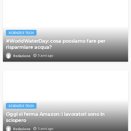
SCIENZE E TECH
#WorldWaterDay: cosa possiamo fare per
risparmiare acqua?
5 anni ago
Redazione
SCIENZE E TECH
Oggi si ferma Amazon: i lavoratori sono in
sciopero
5 anni ago
Redazione