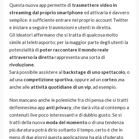
Questa nuova app permette di
trasmettere video in
streaming dal proprio smartphone
ed attivarla è davvero
semplice: è sufficiente entrare nel proprio account Twitter
e iniziare a seguire trasmissioni e utenti in diretta.
Gli ideatori affermano che si tratta di qualcosa molto
simile al teletrasporto; per la maggior parte degli utenti la
potenzialità di
poter raccontare il mondo reale
attraverso la diretta
rappresenta una sorta di
rivoluzione
.
Sarà possibile assistere al
backstage di uno spettacolo
, o
ad una
competizione sportiva
, oppure ad un
corteo
,ma
anche alle
attività quotidiane di un vip
, ad esempio.
Non mancano anche le polemiche fra chi pensa che si tratti
dell’ennesima app
anti privacy
, che darà vita al contempo a
contenuti live poco interessanti e di dubbio gusto. Se si
tratti della nuova
moda del momento
o di una tendenza
più duratura potrà dirlo soltanto il tempo, certo è che in
meno di due giorni questa applicazione ha già sfoderato