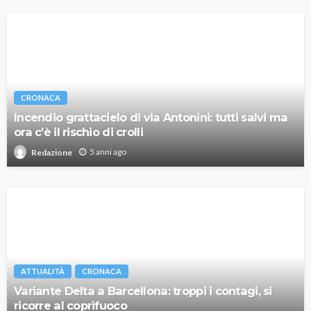
CRONACA
Incendio grattacielo di via Antonini: tutti salvi ma
ora c’è il rischio di crolli
5 anni ago
Redazione
ATTUALITÀ
CRONACA
Variante Delta a Barcellona: troppi i contagi, si
ricorre al coprifuoco