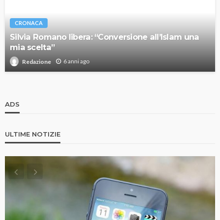
CRONACA
Silvia Romano libera: “Conversione all’Islam una
mia scelta”
6 anni ago
Redazione
ADS
ULTIME NOTIZIE