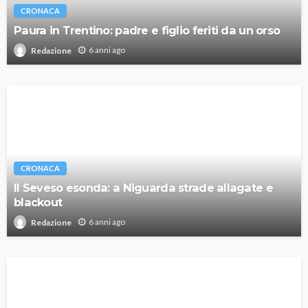
CRONACA
Paura in Trentino: padre e figlio feriti da un orso
6 anni ago
Redazione
CRONACA
Il Seveso esonda: a Niguarda strade allagate e
blackout
6 anni ago
Redazione