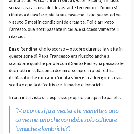
abitante ad
Pescara
del Tronto
(Ascoli Piceno), rimasto
senza casa a causa del devastante terremoto. L’uomo si
rifiutava di lasciare, sia la sua casa che il suo paese, ed ha
vissuto 5 mesi in condizioni da eremita. Poi è arrivato
l’arresto, due notti passate in cella, e successivamente il
rilascio.
Enzo Rendina
, che lo scorso 4 ottobre durante la visita in
queste zone di Papa Francesco era riuscito anche a
scambiare qualche parola con il Santo Padre, ha passato le
due notti in cella senza dormire, sempre in piedi, ed ha
dichiarato che
non andrà mai a vivere in albergo
, e la sua
scelta è quella di “coltivare” lumache e lombrichi.
In una intervista si è espresso proprio con queste parole:
“Ma come si fa a mettere le manette a uno
come me, uno che vorrebbe solo coltivare
lumache e lombrichi?”.