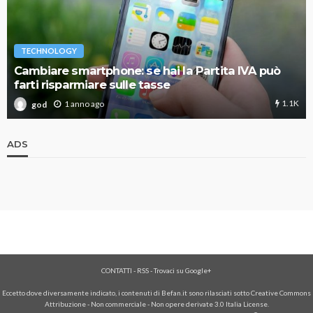
TECHNOLOGY
Cambiare smartphone: se hai la Partita IVA può
farti risparmiare sulle tasse
1.1K
1 anno ago
god
ADS
CONTATTI
-
RSS
-
Trovaci su Google+
Eccetto dove diversamente indicato, i contenuti di Befan.it sono rilasciati sotto Creative Commons
Attribuzione - Non commerciale - Non opere derivate 3.0 Italia License.