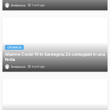
5 anni ago
Redazione
CRONACA
Allarme Covid-19 in Sardegna: 25 contagiati in una
festa
6 anni ago
Redazione