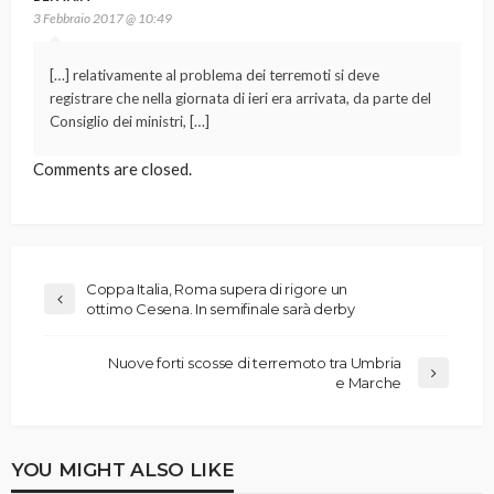
3 Febbraio 2017 @ 10:49
[…] relativamente al problema dei terremoti si deve
registrare che nella giornata di ieri era arrivata, da parte del
Consiglio dei ministri, […]
Comments are closed.
Coppa Italia, Roma supera di rigore un
ottimo Cesena. In semifinale sarà derby
Nuove forti scosse di terremoto tra Umbria
e Marche
YOU MIGHT ALSO LIKE