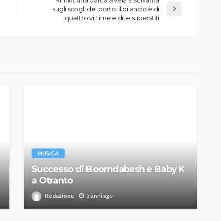
sugli scogli del porto: il bilancio è di
quattro vittime e due superstiti
MUSICA
Successo di Boomdabash e Baby K
a Otranto
Redazione
5 anni ago