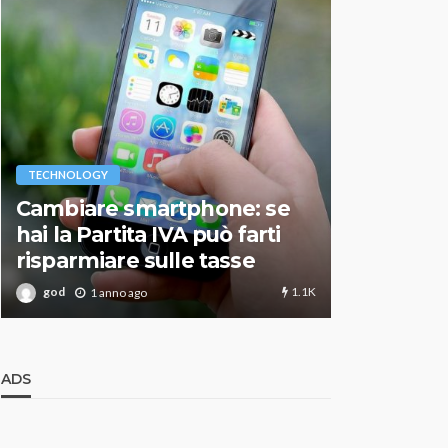
VARIE
TECHNOLOGY
Migliori r
Cambiare smartphone: se
guida agg
hai la Partita IVA può farti
scegliere
risparmiare sulle tasse
perfetto
1.1K
god
god
1 anno ago
1 an
ADS