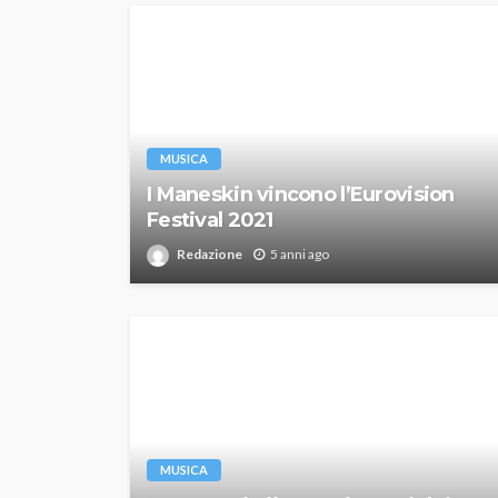
MUSICA
I Maneskin vincono l’Eurovision
Festival 2021
Redazione
5 anni ago
MUSICA