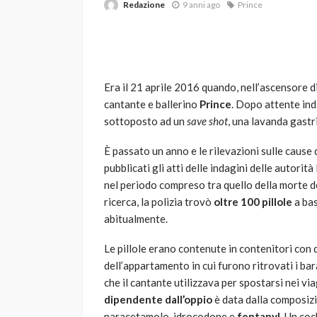
Redazione
9 anni ago
Prince
Era il 21 aprile 2016 quando, nell’ascensore d
cantante e ballerino
Prince
. Dopo attente ind
sottoposto ad un
save sho
t
, una lavanda gastr
VARIE
È passato un anno e le rilevazioni sulle cause 
Robot tagliaerba: 
pubblicati gli atti delle indagini delle autorit
scegliere per il tu
nel periodo compreso tra quello della morte del
ricerca, la polizia trovò
oltre 100 pillole
a bas
god
1 anno ago
abitualmente.
Le pillole erano contenute in contenitori con 
dell’appartamento in cui furono ritrovati i bara
che il cantante utilizzava per spostarsi nei v
dipendente dall’oppio
è data dalla composizio
paracetamolo, idrocodone e
fentanyl
. Un coc