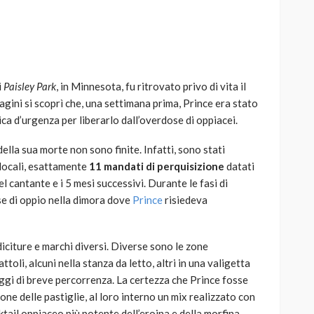
i
Paisley Park
, in Minnesota, fu ritrovato privo di vita il
AUTO
SPORT
agini si scoprì che, una settimana prima, Prince era stato
MG alle Final 8 di Coppa
ica d’urgenza per liberarlo dall’overdose di oppiacei.
Davis: tennis mondiale e
passione per
della sua morte non sono finite. Infatti, sono stati
quale
l’automobilismo
à locali, esattamente
11 mandati di perquisizione
datati
o prato
abbracciano la stessa causa
 cantante e i 5 mesi successivi. Durante le fasi di
e di oppio nella dimora dove
Prince
risiedeva
786
583
god
9 mesi ago
diciture e marchi diversi. Diverse sono le zone
ttoli, alcuni nella stanza da letto, altri in una valigetta
iaggi di breve percorrenza. La certezza che Prince fosse
ne delle pastiglie, al loro interno un mix realizzato con
ktail oppiaceo più potente dell’eroina e della morfina.