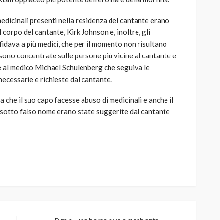
medicinali presenti nella residenza del cantante erano
 corpo del cantante, Kirk Johnson e, inoltre, gli
ffidava a più medici, che per il momento non risultano
 sono concentrate sulle persone più vicine al cantante e
 e al medico Michael Schulenberg che seguiva le
necessarie e richieste dal cantante.
che il suo capo facesse abuso di medicinali e anche il
i sotto falso nome erano state suggerite dal cantante
Rimini, una barca a vela si schianta