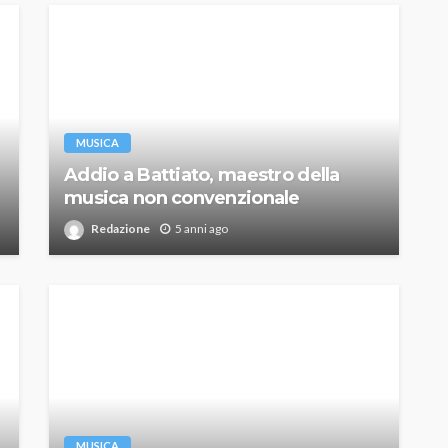
MUSICA
Addio a Battiato, maestro della
musica non convenzionale
Redazione
5 anni ago
MUSICA