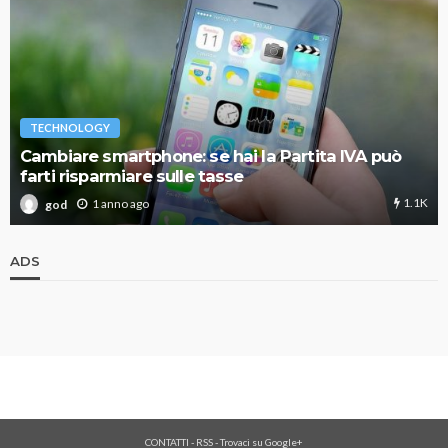
TECHNOLOGY
Cambiare smartphone: se hai la Partita IVA può
farti risparmiare sulle tasse
1.1K
1 anno ago
god
ADS
CONTATTI
-
RSS
-
Trovaci su Google+