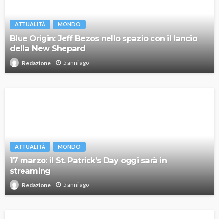
ATTUALITÀ
MONDO
Blue Origin: Jeff Bezos nello spazio con il lancio
della New Shepard
5 anni ago
Redazione
ATTUALITÀ
MONDO
17 marzo: il St. Patrick’s Day oggi sarà in
streaming
5 anni ago
Redazione