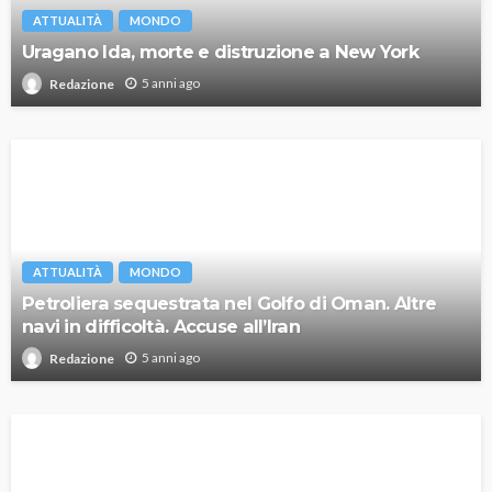
ATTUALITÀ
MONDO
Uragano Ida, morte e distruzione a New York
5 anni ago
Redazione
ATTUALITÀ
MONDO
Petroliera sequestrata nel Golfo di Oman. Altre
navi in difficoltà. Accuse all’Iran
5 anni ago
Redazione