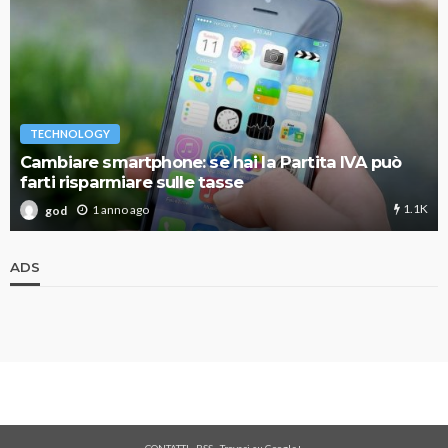
TECHNOLOGY
Cambiare smartphone: se hai la Partita IVA può
farti risparmiare sulle tasse
1.1K
1 anno ago
god
ADS
CONTATTI
-
RSS
-
Trovaci su Google+