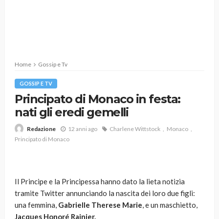
Home
Gossip e Tv
GOSSIP E TV
Principato di Monaco in festa:
nati gli eredi gemelli
12 anni ago
Charlene Wittstock
Monaco
Redazione
Principato di Monaco
Il Principe e la Principessa hanno dato la lieta notizia
tramite Twitter annunciando la nascita dei loro due figli:
una femmina,
Gabrielle Therese Marie
, e un maschietto,
Jacques Honoré Rainier.