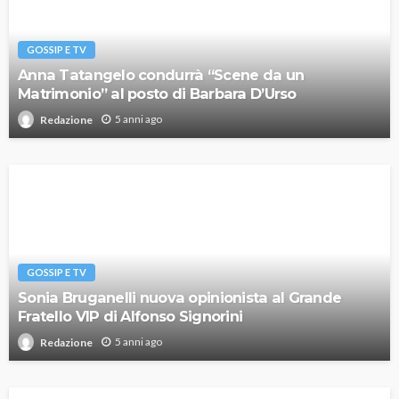
GOSSIP E TV
Anna Tatangelo condurrà “Scene da un
Matrimonio” al posto di Barbara D’Urso
5 anni ago
Redazione
GOSSIP E TV
Sonia Bruganelli nuova opinionista al Grande
Fratello VIP di Alfonso Signorini
5 anni ago
Redazione