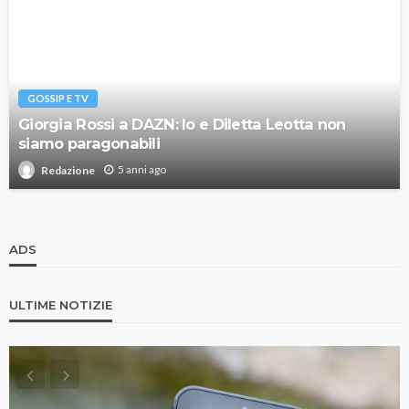
GOSSIP E TV
Giorgia Rossi a DAZN: Io e Diletta Leotta non
siamo paragonabili
5 anni ago
Redazione
ADS
ULTIME NOTIZIE