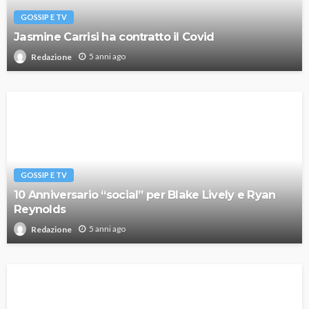
GOSSIP E TV
Jasmine Carrisi ha contratto il Covid
5 anni ago
Redazione
GOSSIP E TV
10 Anniversario “social” per Blake Lively e Ryan
Reynolds
5 anni ago
Redazione