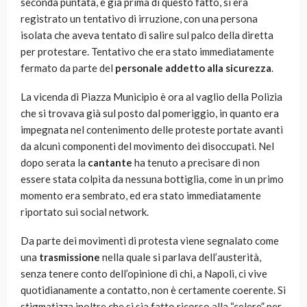
seconda puntata, e già prima di questo fatto, si era
registrato un tentativo di irruzione, con una persona
isolata che aveva tentato di salire sul palco della diretta
per protestare. Tentativo che era stato immediatamente
fermato da parte del
personale addetto alla sicurezza
.
La vicenda di Piazza Municipio è ora al vaglio della Polizia
che si trovava già sul posto dal pomeriggio, in quanto era
impegnata nel contenimento delle proteste portate avanti
da alcuni componenti del movimento dei disoccupati. Nel
dopo serata la
cantante
ha tenuto a precisare di non
essere stata colpita da nessuna bottiglia, come in un primo
momento era sembrato, ed era stato immediatamente
riportato sui social network.
Da parte dei movimenti di protesta viene segnalato come
una
trasmissione
nella quale si parlava dell’austerità,
senza tenere conto dell’opinione di chi, a Napoli, ci vive
quotidianamente a contatto, non è certamente coerente. Si
stigmatizza inoltre che si sia fatto ricorso alla “celere” per