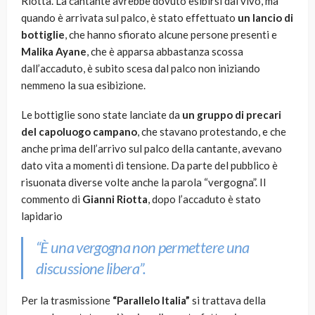
Riotta. La cantante avrebbe dovuto esibirsi dal vivo, ma
quando è arrivata sul palco, è stato effettuato
un lancio di
bottiglie
, che hanno sfiorato alcune persone presenti e
Malika Ayane
, che è apparsa abbastanza scossa
dall’accaduto, è subito scesa dal palco non iniziando
nemmeno la sua esibizione.
Le bottiglie sono state lanciate da
un gruppo di precari
del capoluogo campano
, che stavano protestando, e che
anche prima dell’arrivo sul palco della cantante, avevano
dato vita a momenti di tensione. Da parte del pubblico è
risuonata diverse volte anche la parola “vergogna”. Il
commento di
Gianni Riotta
, dopo l’accaduto è stato
lapidario
“È una vergogna non permettere una
discussione libera”.
Per la trasmissione
“Parallelo Italia”
si trattava della