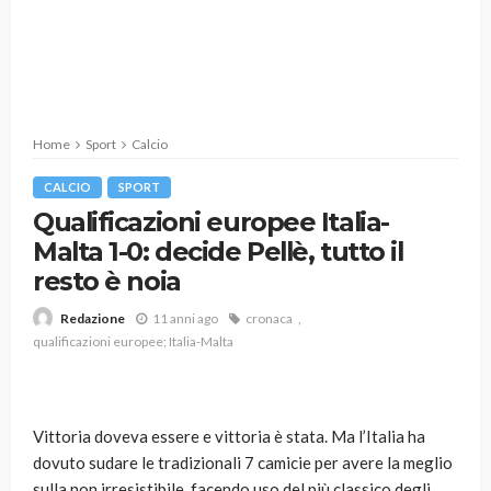
Home
Sport
Calcio
CALCIO
SPORT
Qualificazioni europee Italia-
Malta 1-0: decide Pellè, tutto il
resto è noia
11 anni ago
cronaca
Redazione
qualificazioni europee; Italia-Malta
Vittoria doveva essere e vittoria è stata. Ma l’Italia ha
dovuto sudare le tradizionali 7 camicie per avere la meglio
sulla non irresistibile, facendo uso del più classico degli