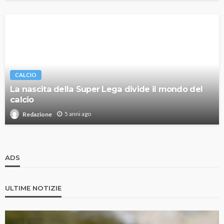
CALCIO
La nascita della Super Lega divide il mondo del
calcio
5 anni ago
Redazione
ADS
ULTIME NOTIZIE