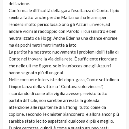
dell’azione.
Conferma le difficoltà della gara l’esultanza di Conte. Il più
sembra fatto, anche perché Malta non ha le armi per
rendersi molto pericolosa. Sono gli Azzurri, invece, ad
andare vicini al raddoppio con Parolo, il cui sinistro è ben
neutralizzato da Hogg. Anche Eder ha una chance enorme,
ma da pochi metri metri mette a lato
La partita ha mostrato nuovamente i problemi dell’Italia di
Conte nel trovare la via della rete. È sufficiente ricordare
che nelle ultime 8 gare, solo in un’occasione gli Azzurri
hanno segnato più di un goal.
Nelle consuete interviste del dopo-gara, Conte sottolinea
l’importanza della vittoria ” Contava solo vincere”,
ricordando di come alla vigilia avesse previsto tutto:
partita difficile, non sarebbe arrivata la goleada,
attenzione alle ripartenze di Effiong; tutto come da
copione, secondo l’ex mister bianconero, e allora ancor più
sarebbe stato lecito aspettarsi qualcosa di più e meglio.
L’unica certezza, quindi, è come a questo gruppo resti