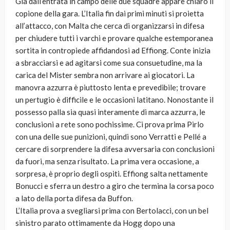
Già dall’entrata in campo delle due squadre appare chiaro il
copione della gara. L’Italia fin dai primi minuti si proietta
all’attacco, con Malta che cerca di organizzarsi in difesa
per chiudere tutti i varchi e provare qualche estemporanea
sortita in contropiede affidandosi ad Effiong. Conte inizia
a sbracciarsi e ad agitarsi come sua consuetudine, ma la
carica del Mister sembra non arrivare ai giocatori. La
manovra azzurra è piuttosto lenta e prevedibile; trovare
un pertugio è difficile e le occasioni latitano. Nonostante il
possesso palla sia quasi interamente di marca azzurra, le
conclusioni a rete sono pochissime. Ci prova prima Pirlo
con una delle sue punizioni, quindi sono Verratti e Pellé a
cercare di sorprendere la difesa avversaria con conclusioni
da fuori, ma senza risultato. La prima vera occasione, a
sorpresa, è proprio degli ospiti. Effiong salta nettamente
Bonucci e sferra un destro a giro che termina la corsa poco
a lato della porta difesa da Buffon.
L’Italia prova a svegliarsi prima con Bertolacci, con un bel
sinistro parato ottimamente da Hogg dopo una