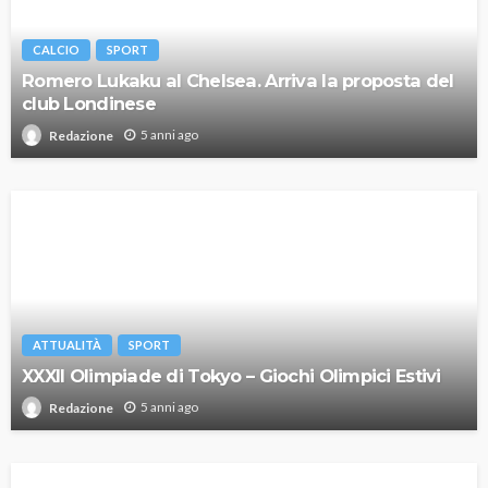
CALCIO
SPORT
Romero Lukaku al Chelsea. Arriva la proposta del
club Londinese
5 anni ago
Redazione
ATTUALITÀ
SPORT
XXXII Olimpiade di Tokyo – Giochi Olimpici Estivi
5 anni ago
Redazione