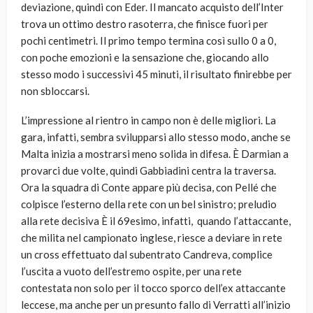
deviazione, quindi con Eder. Il mancato acquisto dell’Inter
trova un ottimo destro rasoterra, che finisce fuori per
pochi centimetri. Il primo tempo termina così sullo 0 a 0,
con poche emozioni e la sensazione che, giocando allo
stesso modo i successivi 45 minuti, il risultato finirebbe per
non sbloccarsi.
L’impressione al rientro in campo non è delle migliori. La
gara, infatti, sembra svilupparsi allo stesso modo, anche se
Malta inizia a mostrarsi meno solida in difesa. È Darmian a
provarci due volte, quindi Gabbiadini centra la traversa.
Ora la squadra di Conte appare più decisa, con Pellé che
colpisce l’esterno della rete con un bel sinistro; preludio
alla rete decisiva È il 69esimo, infatti, quando l’attaccante,
che milita nel campionato inglese, riesce a deviare in rete
un cross effettuato dal subentrato Candreva, complice
l’uscita a vuoto dell’estremo ospite, per una rete
contestata non solo per il tocco sporco dell’ex attaccante
leccese, ma anche per un presunto fallo di Verratti all’inizio