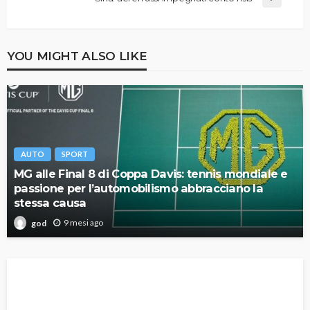
YOU MIGHT ALSO LIKE
AUTO
SPORT
MG alle Final 8 di Coppa Davis: tennis mondiale e
passione per l’automobilismo abbracciano la
stessa causa
9 mesi ago
god