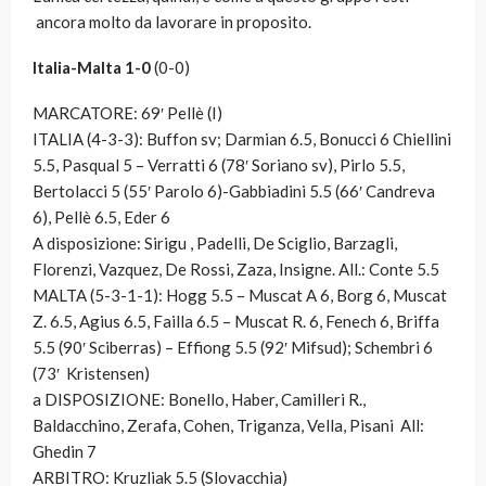
ancora molto da lavorare in proposito.
Italia-Malta 1-0
(0-0)
MARCATORE:
69′ Pellè (I)
ITALIA (4-3-3)
: Buffon sv; Darmian 6.5, Bonucci 6 Chiellini
5.5, Pasqual 5 – Verratti 6 (78′ Soriano sv), Pirlo 5.5,
Bertolacci 5 (55′ Parolo 6)-Gabbiadini 5.5 (66′ Candreva
6), Pellè 6.5, Eder 6
A disposizione: Sirigu , Padelli, De Sciglio, Barzagli,
Florenzi, Vazquez, De Rossi, Zaza, Insigne. All.: Conte 5.5
MALTA (5-3-1-1)
: Hogg 5.5 – Muscat A 6, Borg 6, Muscat
Z. 6.5, Agius 6.5, Failla 6.5 – Muscat R. 6, Fenech 6, Briffa
5.5 (90′ Sciberras) – Effiong 5.5 (92′ Mifsud); Schembri 6
(73′ Kristensen)
a DISPOSIZIONE: Bonello, Haber, Camilleri R.,
Baldacchino, Zerafa, Cohen, Triganza, Vella, Pisani All:
Ghedin 7
ARBITRO
: Kruzliak 5.5 (Slovacchia)