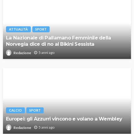
ATTUALITÀ
SPORT
La Nazionale di Pallamano Femminile della
Norvegia dice di no al Bikini Sessista
5 anni ago
Redazione
CALCIO
SPORT
Europei: gli Azzurri vincono e volano a Wembley
5 anni ago
Redazione