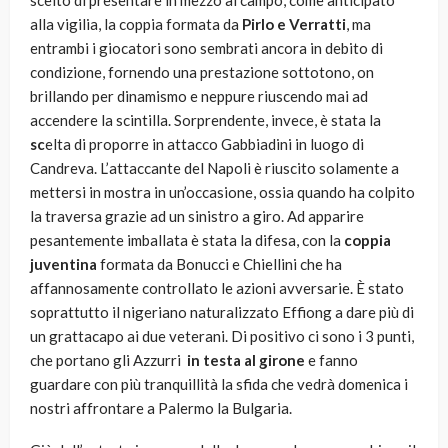
scelto di presentare in mezzo al campo, come anticipato
alla vigilia, la coppia formata da
Pirlo e Verratti
, ma
entrambi i giocatori sono sembrati ancora in debito di
condizione, fornendo una prestazione sottotono, on
brillando per dinamismo e neppure riuscendo mai ad
accendere la scintilla. Sorprendente, invece, è stata la
sc
elta di proporre in attacco Gabbiadini in luogo di
Candreva. L’attaccante del Napoli è riuscito solamente a
mettersi in mostra in un’occasione, ossia quando ha colpito
la traversa grazie ad un sinistro a giro. Ad apparire
pesantemente imballata è stata la difesa, con la
coppia
juventina
formata da Bonucci e Chiellini che ha
affannosamente controllato le azioni avversarie. È stato
soprattutto il nigeriano naturalizzato Effiong a dare più di
un grattacapo ai due veterani. Di positivo ci sono i 3 punti,
che portano gli Azzurri
in testa al girone
e fanno
guardare con più tranquillità la sfida che vedrà domenica i
nostri affrontare a Palermo la Bulgaria.