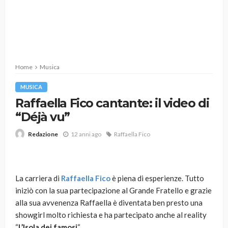
Home
Musica
MUSICA
Raffaella Fico cantante: il video di
“Déjà vu”
12 anni ago
Raffaella Fico
Redazione
La carriera di
Raffaella Fico
è piena di esperienze. Tutto
iniziò con la sua partecipazione al Grande Fratello e grazie
alla sua avvenenza Raffaella è diventata ben presto una
showgirl molto richiesta e ha partecipato anche al reality
“
L’Isola dei famosi
“.