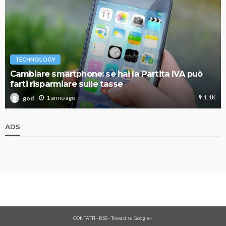
TECHNOLOGY
Cambiare smartphone: se hai la Partita IVA può
farti risparmiare sulle tasse
1.1K
1 anno ago
god
ADS
CONTATTI
-
RSS
-
Trovaci su Google+