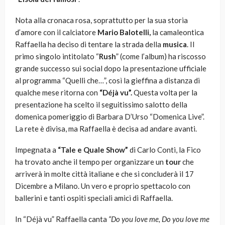
Nota alla cronaca rosa, soprattutto per la sua storia
d’amore con il calciatore
Mario Balotelli,
la camaleontica
Raffaella ha deciso di tentare la strada della
musica
. Il
primo singolo intitolato “
Rush
” (come l’album) ha riscosso
grande successo sui social dopo la presentazione ufficiale
al programma “Quelli che…”, così la gieffina a distanza di
qualche mese ritorna con
“Déjà vu”.
Questa volta per la
presentazione ha scelto il seguitissimo salotto della
domenica pomeriggio di Barbara D’Urso “Domenica Live”.
La rete è divisa, ma Raffaella è decisa ad andare avanti.
Impegnata a
“Tale e Quale Show”
di Carlo Conti, la Fico
ha trovato anche il tempo per organizzare un
tour
che
arriverà in molte città italiane e che si concluderà il 17
Dicembre a Milano. Un vero e proprio spettacolo con
ballerini e tanti ospiti speciali amici di Raffaella.
In “Déjà vu” Raffaella canta
“Do you love me, Do you love me