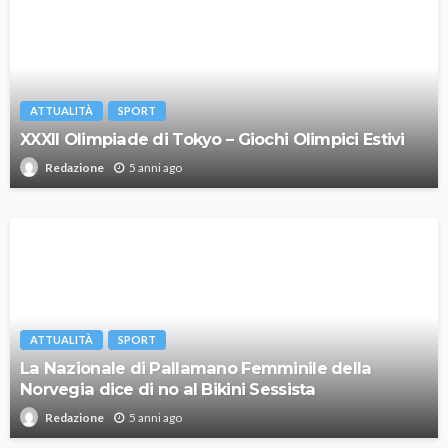
ATTUALITÀ
SPORT
XXXII Olimpiade di Tokyo – Giochi Olimpici Estivi
5 anni ago
Redazione
ATTUALITÀ
SPORT
La Nazionale di Pallamano Femminile della
Norvegia dice di no al Bikini Sessista
5 anni ago
Redazione