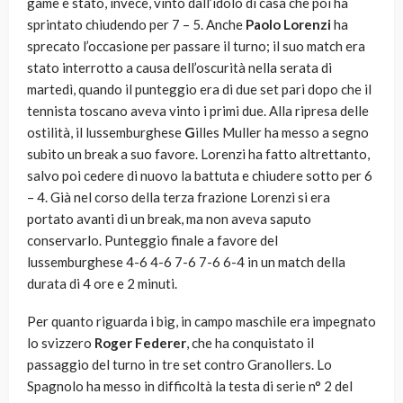
game è stato, invece, vinto dall’idolo di casa che poi ha
sprintato chiudendo per 7 – 5. Anche
Paolo Lorenzi
ha
sprecato l’occasione per passare il turno; il suo match era
stato interrotto a causa dell’oscurità nella serata di
martedì, quando il punteggio era di due set pari dopo che il
tennista toscano aveva vinto i primi due. Alla ripresa delle
ostilità, il lussemburghese
G
illes Muller ha messo a segno
subito un break a suo favore. Lorenzi ha fatto altrettanto,
salvo poi cedere di nuovo la battuta e chiudere sotto per 6
– 4. Già nel corso della terza frazione Lorenzi si era
portato avanti di un break, ma non aveva saputo
conservarlo. Punteggio finale a favore del
lussemburghese 4-6 4-6 7-6 7-6 6-4 in un match della
durata di 4 ore e 2 minuti.
Per quanto riguarda i big, in campo maschile era impegnato
lo svizzero
Roger Federer
, che ha conquistato il
passaggio del turno in tre set contro Granollers. Lo
Spagnolo ha messo in difficoltà la testa di serie n° 2 del