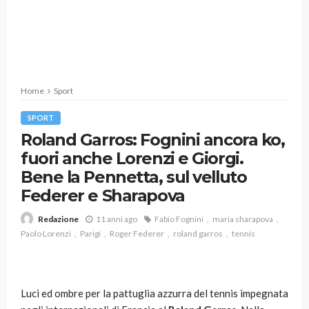
Home
Sport
SPORT
Roland Garros: Fognini ancora ko,
fuori anche Lorenzi e Giorgi.
Bene la Pennetta, sul velluto
Federer e Sharapova
11 anni ago
Fabio Fognini
maria sharapova
Redazione
Paolo Lorenzi
Parigi
Roger Federer
roland garros
tennis
Luci ed ombre per la pattuglia azzurra del tennis impegnata