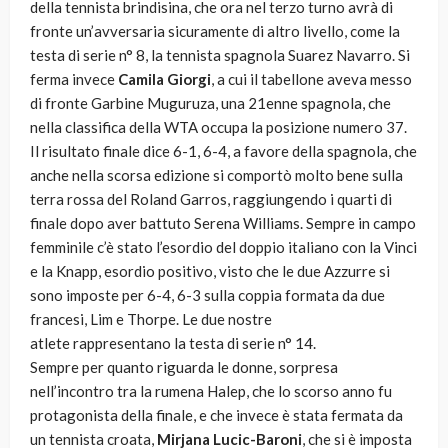
della tennista brindisina, che ora nel terzo turno avrà di
fronte un’avversaria sicuramente di altro livello, come la
testa di serie n° 8, la tennista spagnola Suarez Navarro. Si
ferma invece
Camila Giorgi
, a cui il tabellone aveva messo
di fronte Garbine Muguruza, una 21enne spagnola, che
nella classifica della WTA occupa la posizione numero 37.
Il risultato finale dice 6-1, 6-4, a favore della spagnola, che
anche nella scorsa edizione si comportò molto bene sulla
terra rossa del Roland Garros, raggiungendo i quarti di
finale dopo aver battuto Serena Williams. Sempre in campo
femminile c’è stato l’esordio del doppio italiano con la Vinci
e la Knapp, esordio positivo, visto che le due Azzurre si
sono imposte per 6-4, 6-3 sulla coppia formata da due
francesi, Lim e Thorpe. Le due nostre
atlete rappresentano la testa di serie n° 14.
Sempre per quanto riguarda le donne, sorpresa
nell’incontro tra la rumena Halep, che lo scorso anno fu
protagonista della finale, e che invece è stata fermata da
un tennista croata,
Mirjana Lucic-Baroni
, che si è imposta