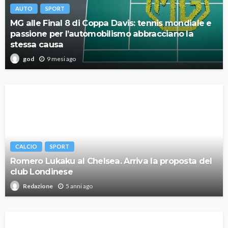
AUTO
SPORT
MG alle Final 8 di Coppa Davis: tennis mondiale e
passione per l’automobilismo abbracciano la
stessa causa
9 mesi ago
god
CALCIO
SPORT
Romero Lukaku al Chelsea. Arriva la proposta del
club Londinese
5 anni ago
Redazione