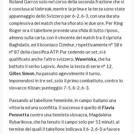
Roland Garros solo nel corso della seconda frazione che si
è conclusa al tiebreak, mentre la prima e la terza sono state
appannaggio dello Svizzero per 6-2, 6-3, con una durata
complessiva del match che ha sfiorato le due ore. Per King
Roger ora il tabellone prevede una sfida di tutto riposo,
almeno sulla carta, con il vincente del match tra il cipriota
Baghdatis, ed il bosniaco Dzmhur, rispettivamente n° 58 e
n° 87 della classifica ATP. Pur cedendo un set, si è
qualificato anche l’altro svizzero,
Wawrinka,
che ha
battuto il serbo Lajovic. Anche la testa di serie n° 12,
Gilles Simon
, ha passato agevolmente il turno,
imponendosi in tre set, solo il primo combattuto, contro lo
slovacco Klizan; punteggio 7-5, 6-2, 6-3.
Passando al tabellone femminile, in campo italiano una
vittoria ed una sconfitta. Il successo è quello di
Flavia
Pennetta
contro una tennista slovacca, Magdalena
Rybarikova, che ha tenuto il campo solo per 51 minuti, al
termine dei quali il tabellone indicava il 6-2, 6-0 a favore