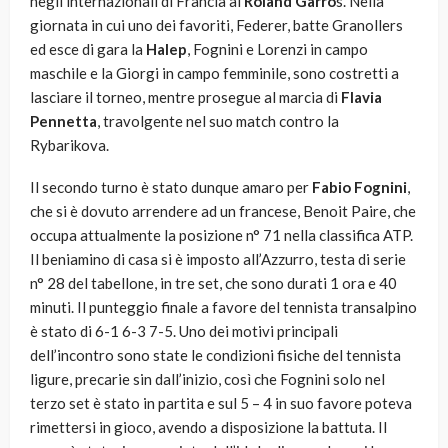
negli internazionali di Francia al
Roland Garro
s. Nella
giornata in cui uno dei favoriti, Federer, batte Granollers
ed esce di gara la
Halep
, Fognini e Lorenzi in campo
maschile e la Giorgi in campo femminile, sono costretti a
lasciare il torneo, mentre prosegue al marcia di
Flavia
Pennetta
, travolgente nel suo match contro la
Rybarikova.
Il secondo turno è stato dunque amaro per
Fabio Fognini
,
che si è dovuto arrendere ad un francese, Benoit Paire, che
occupa attualmente la posizione n° 71 nella classifica ATP.
Il beniamino di casa si è imposto all’Azzurro, testa di serie
n° 28 del tabellone, in tre set, che sono durati 1 ora e 40
minuti. Il punteggio finale a favore del tennista transalpino
è stato di 6-1 6-3 7-5. Uno dei motivi principali
dell’incontro sono state le condizioni fisiche del tennista
ligure, precarie sin dall’inizio, così che Fognini solo nel
terzo set è stato in partita e sul 5 – 4 in suo favore poteva
rimettersi in gioco, avendo a disposizione la battuta. Il