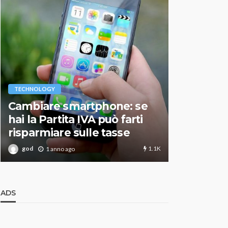
VARIE
TECHNOLOGY
Migliori r
Cambiare smartphone: se
guida agg
hai la Partita IVA può farti
scegliere
risparmiare sulle tasse
perfetto
1.1K
god
god
1 anno ago
1 an
ADS