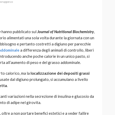
ovrappeso
y
hanno pubblicato sul
Journal of Nutritional Biochemistry
,
AUTO
SPORT
rio alimentati una sola volta durante la giornata con un
MG alle Final 8 di Coppa
abbisogno e pertanto costretti a digiuno per parecchie
Davis: tennis mondiale e
addominale
a differenza degli animali di controllo, liberi
passione per
Introducendo anche poche calorie in un unico pasto, si
quale
l’automobilismo
rta all’aumento di peso e del grasso addominale.
o prato
abbracciano la stessa causa
to calorico, ma la
localizzazione dei depositi grassi
791
587
god
9 mesi ago
ausate dal digiuno prolungato, si accumulano a livello
etta
.
anti variazioni nella secrezione di insulina e glucosio da
to di adipe nel girovita.
, oltre a non portare benefici estetici e a veder fallire