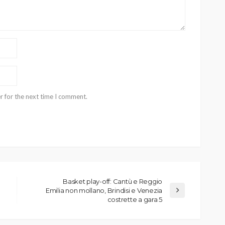
r for the next time I comment.
Basket play-off: Cantù e Reggio
Emilia non mollano, Brindisi e Venezia
costrette a gara 5