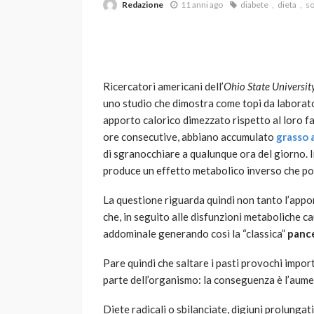
Redazione
11 anni ago
diabete
dieta
s
Ricercatori americani dell’
Ohio State Universit
uno studio che dimostra come topi da laborato
apporto calorico dimezzato rispetto al loro f
ore consecutive, abbiano accumulato
grasso 
VARIE
di sgranocchiare a qualunque ora del giorno. 
Robot tagliaerba: 
produce un effetto metabolico inverso che po
scegliere per il tu
La questione riguarda quindi non tanto l’appor
god
1 anno ago
che, in seguito alle disfunzioni metaboliche c
addominale generando così la “classica”
panc
Pare quindi che saltare i pasti provochi import
parte dell’organismo: la conseguenza è l’aumen
Diete radicali o sbilanciate, digiuni prolungati