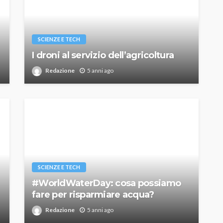
SCIENZE E TECH
I droni al servizio dell’agricoltura
Redazione
5 anni ago
SCIENZE E TECH
#WorldWaterDay: cosa possiamo
fare per risparmiare acqua?
Redazione
5 anni ago