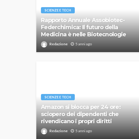
SCIENZE E TECH
Rapporto Annuale Assobiotec-
Federchimica: Il futuro della
Medicina è nelle Biotecnologie
Redazione
5 anni ago
SCIENZE E TECH
Amazon si blocca per 24 ore:
sciopero dei dipendenti che
rivendicano i propri diritti
Redazione
5 anni ago