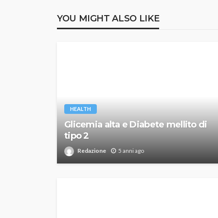
YOU MIGHT ALSO LIKE
HEALTH
Glicemia alta e Diabete mellito di
tipo 2
Redazione
5 anni ago