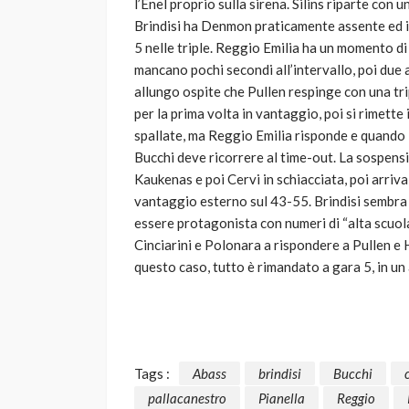
l’Enel proprio sulla sirena. Silins riparte con 
Brindisi ha Denmon praticamente assente ed il s
5 nelle triple. Reggio Emilia ha un momento 
mancano pochi secondi all’intervallo, poi due 
allungo ospite che Pullen respinge con una trip
per la prima volta in vantaggio, poi si rimette 
spallate, ma Reggio Emilia risponde e quando K
Bucchi deve ricorrere al time-out. La sospens
Kaukenas e poi Cervi in schiacciata, poi arriva
vantaggio esterno sul 43-55. Brindisi sembra 
essere protagonista con numeri di “alta scuola
Cinciarini e Polonara a rispondere a Pullen e 
questo caso, tutto è rimandato a gara 5, in un
Tags :
Abass
brindisi
Bucchi
pallacanestro
Pianella
Reggio