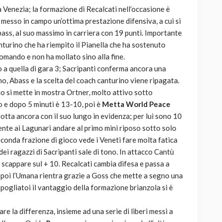
 Venezia; la formazione di Recalcati nell’occasione è
 messo in campo un’ottima prestazione difensiva, a cui si
ss, al suo massimo in carriera con 19 punti. Importante
anturino che ha riempito il Pianella che ha sostenuto
 comando e non ha mollato sino alla fine.
o a quella di gara 3; Sacripanti conferma ancora una
no, Abass e la scelta del coach canturino viene ripagata.
zio si mette in mostra Ortner, molto attivo sotto
o e dopo 5 minuti è 13-10, poi è
Metta World Peace
 lotta ancora con il suo lungo in evidenza; per lui sono 10
ente ai Lagunari andare al primo mini riposo sotto solo
seconda frazione di gioco vede i Veneti fare molta fatica
ei ragazzi di Sacripanti sale di tono. In attacco Cantù
scappare sul + 10. Recalcati cambia difesa e passa a
, poi l’Umana rientra grazie a Goss che mette a segno una
pogliatoi il vantaggio della formazione brianzola si è
re la differenza, insieme ad una serie di liberi messi a