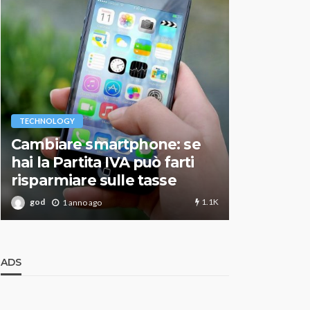
VARIE
TECHNOLOGY
Migliori r
Cambiare smartphone: se
guida agg
hai la Partita IVA può farti
scegliere
risparmiare sulle tasse
perfetto
1.1K
god
god
1 anno ago
1 an
ADS