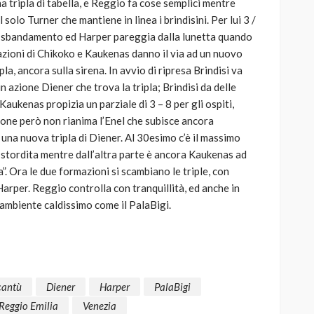
una tripla di tabella, e Reggio fa cose semplici mentre
olo Turner che mantiene in linea i brindisini. Per lui 3 /
di sbandamento ed Harper pareggia dalla lunetta quando
azioni di Chikoko e Kaukenas danno il via ad un nuovo
la, ancora sulla sirena. In avvio di ripresa Brindisi va
in azione Diener che trova la tripla; Brindisi da delle
aukenas propizia un parziale di 3 – 8 per gli ospiti,
ione però non rianima l’Enel che subisce ancora
 una nuova tripla di Diener. Al 30esimo c’è il massimo
stordita mentre dall’altra parte è ancora Kaukenas ad
”. Ora le due formazioni si scambiano le triple, con
Harper. Reggio controlla con tranquillità, ed anche in
 ambiente caldissimo come il PalaBigi.
cantù
Diener
Harper
PalaBigi
Reggio Emilia
Venezia