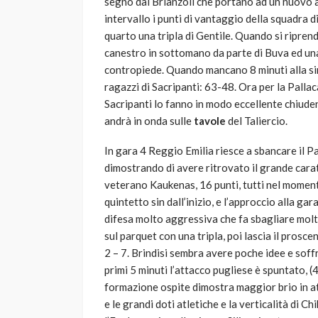
segno dai Brianzoli che portano ad un nuovo a
intervallo i punti di vantaggio della squadra d
quarto una tripla di Gentile. Quando si riprend
canestro in sottomano da parte di Buva ed un
contropiede. Quando mancano 8 minuti alla sire
ragazzi di Sacripanti: 63-48. Ora per la Pallaca
Sacripanti lo fanno in modo eccellente chiud
andrà in onda sulle
tavole
del Taliercio.
In gara 4 Reggio Emilia riesce a sbancare il P
dimostrando di avere ritrovato il grande cara
veterano Kaukenas, 16 punti, tutti nel momento
quintetto sin dall’inizio, e l’approccio alla ga
difesa molto aggressiva che fa sbagliare molto
sul parquet con una tripla, poi lascia il prosce
2 – 7. Brindisi sembra avere poche idee e soffr
primi 5 minuti l’attacco pugliese è spuntato, (
formazione ospite dimostra maggior brio in atta
e le grandi doti atletiche e la verticalità di C