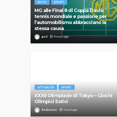
AUTO
SPORT
MG alle Final 8 di Coppa Davis:
tennis mondiale e passione per
l’automobilismo abbracciano la
stessa causa
god
9 mesi ago
ATTUALITÀ
SPORT
XXXII Olimpiade di Tokyo – Giochi
Olimpici Estivi
Redazione
5 anni ago