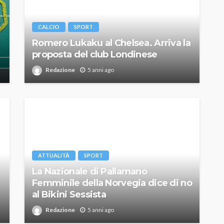
CALCIO
SPORT
Romero Lukaku al Chelsea. Arriva la
proposta del club Londinese
Redazione
5 anni ago
ATTUALITÀ
SPORT
La Nazionale di Pallamano
Femminile della Norvegia dice di no
al Bikini Sessista
Redazione
5 anni ago