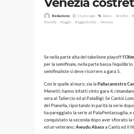
Venezia costret
Redazione
11 anni ago
Abass
brindisi
B
Pianella
Reggio
Reggio Emilia
Venezia
Se nella parte alta del tabellone playoff
l’Oli
VARIE
per la semifinale, nella parte bassa l’equilibri
Robot tagliaerba: 
semifinaliste si deve ricorrere a gara 5.
scegliere per il tu
Con le spalle al muro, sia la
Pallacanestro Ca
god
1 anno ago
Menetti, hanno infatti vinto gara 4, rimandan
sera al Taliercio ed al PalaBigi. Se Cantùi Lo
del Pianella, riportando in parità la serie dop
ha pareggiato la serie al PalaPentassuglia, e c
conquistato la seconda dopo aver sfiorato la v
ed un veterano;
Awudu Abass
a Cantù ed il l