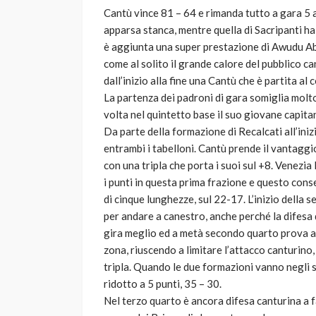
Cantù vince 81 – 64 e rimanda tutto a gara 5 a
apparsa stanca, mentre quella di Sacripanti ha
è aggiunta una super prestazione di Awudu Aba
come al solito il grande calore del pubblico c
dall’inizio alla fine una Cantù che è partita al
La partenza dei padroni di gara somiglia molt
volta nel quintetto base il suo giovane capita
Da parte della formazione di Recalcati all’ini
entrambi i tabelloni. Cantù prende il vantaggi
con una tripla che porta i suoi sul +8. Venezia
i punti in questa prima frazione e questo cons
di cinque lunghezze, sul 22-17. L’inizio della 
per andare a canestro, anche perché la difesa d
gira meglio ed a metà secondo quarto prova a 
zona, riuscendo a limitare l’attacco canturino
tripla. Quando le due formazioni vanno negli s
ridotto a 5 punti, 35 – 30.
Nel terzo quarto è ancora difesa canturina a fa