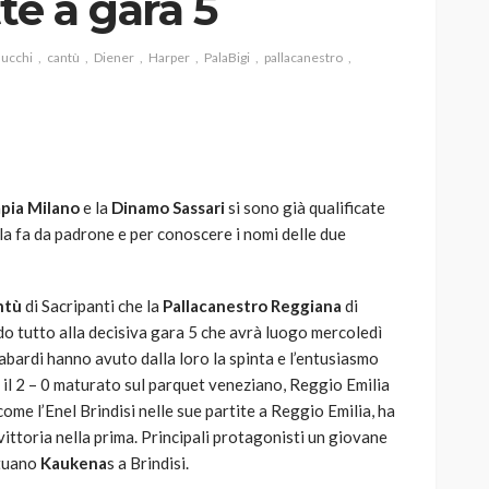
te a gara 5
ucchi
cantù
Diener
Harper
PalaBigi
pallacanestro
AUTO
SPORT
MG alle Final 8 di Coppa
Davis: tennis mondiale e
mpia Milano
e la
Dinamo Sassari
si sono già qualificate
passione per
o la fa da padrone e per conoscere i nomi delle due
quale
l’automobilismo
o prato
abbracciano la stessa causa
ntù
di Sacripanti che la
Pallacanestro Reggiana
di
786
583
god
9 mesi ago
do tutto alla decisiva gara 5 che avrà luogo mercoledì
mabardi hanno avuto dalla loro la spinta e l’entusiasmo
o il 2 – 0 maturato sul parquet veneziano, Reggio Emilia
ome l’Enel Brindisi nelle sue partite a Reggio Emilia, ha
ittoria nella prima. Principali protagonisti un giovane
ituano
Kaukena
s a Brindisi.