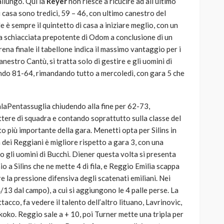
llungo. Qui la
Reyer
non riesce a ricucire ad all’ultimo
i casa sono tredici, 59 – 46, con ultimo canestro del
e è sempre il quintetto di casa a iniziare meglio, con un
a schiacciata prepotente di Odom a conclusione di un
na finale il tabellone indica il massimo vantaggio per i
nestro Cantù, si tratta solo di gestire e gli uomini di
endo 81-64, rimandando tutto a mercoledì, con gara 5 che
alaPentassuglia chiudendo alla fine per 62-73,
ttere di squadra e contando soprattutto sulla classe del
 più importante della gara. Menetti opta per Silins in
ra dei Reggiani è migliore rispetto a gara 3, con una
 gli uomini di Bucchi. Diener questa volta si presenta
nio a Silins che ne mette 4 di fila, e Reggio Emilia scappa
e la pressione difensiva degli scatenati emiliani. Nei
4/13 dal campo), a cui si aggiungono le 4 palle perse. La
cco, fa vedere il talento dell’altro lituano, Lavrinovic,
hikoko. Reggio sale a + 10, poi Turner mette una tripla per