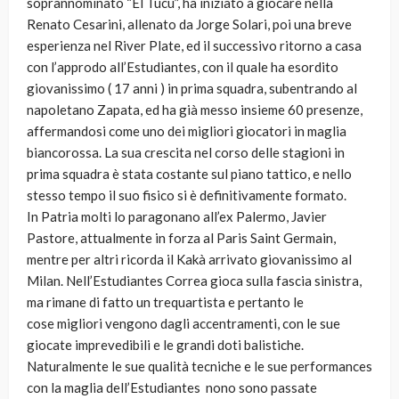
soprannominato “El Tucù”, ha iniziato a giocare nella
Renato Cesarini, allenato da Jorge Solari, poi una breve
esperienza nel River Plate, ed il successivo ritorno a casa
con l’approdo all’Estudiantes, con il quale ha esordito
giovanissimo ( 17 anni ) in prima squadra, subentrando al
napoletano Zapata, ed ha già messo insieme 60 presenze,
affermandosi come uno dei migliori giocatori in maglia
biancorossa. La sua crescita nel corso delle stagioni in
prima squadra è stata costante sul piano tattico, e nello
stesso tempo il suo fisico si è definitivamente formato.
In Patria molti lo paragonano all’ex Palermo, Javier
Pastore, attualmente in forza al Paris Saint Germain,
mentre per altri ricorda il Kakà arrivato giovanissimo al
Milan. Nell’Estudiantes Correa gioca sulla fascia sinistra,
ma rimane di fatto un trequartista e pertanto le
cose migliori vengono dagli accentramenti, con le sue
giocate imprevedibili e le grandi doti balistiche.
Naturalmente le sue qualità tecniche e le sue performances
con la maglia dell’Estudiantes nono sono passate