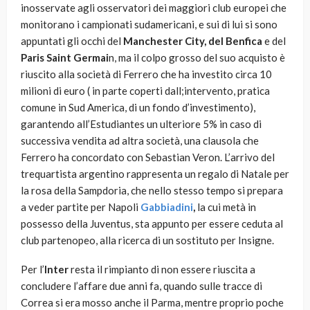
inosservate agli osservatori dei maggiori club europei che
monitorano i campionati sudamericani, e sui di lui si sono
appuntati gli occhi del
Manchester City, del Benfica
e del
Paris Saint Germai
n, ma il colpo grosso del suo acquisto è
riuscito alla società di Ferrero che ha investito circa 10
milioni di euro ( in parte coperti dall;intervento, pratica
comune in Sud America, di un fondo d’investimento),
garantendo all’Estudiantes un ulteriore 5% in caso di
successiva vendita ad altra società, una clausola che
Ferrero ha concordato con Sebastian Veron. L’arrivo del
trequartista argentino rappresenta un regalo di Natale per
la rosa della Sampdoria, che nello stesso tempo si prepara
a veder partite per Napoli
Gabbiadini
,
la cui metà in
possesso della Juventus, sta appunto per essere ceduta al
club partenopeo, alla ricerca di un sostituto per Insigne.
Per l’
Inter
resta il rimpianto di non essere riuscita a
concludere l’affare due anni fa, quando sulle tracce di
Correa si era mosso anche il Parma, mentre proprio poche