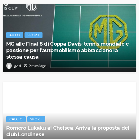
AUTO
SPORT
MG alle Final 8 di Coppa Davis: tennis mondiale e
passione per l’automobilismo abbracciano la
stessa causa
9 mesi ago
god
CALCIO
SPORT
Romero Lukaku al Chelsea. Arriva la proposta del
club Londinese