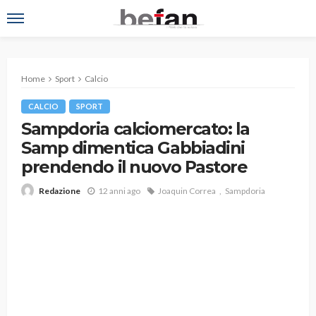
Home
Sport
Calcio
CALCIO
SPORT
Sampdoria calciomercato: la
Samp dimentica Gabbiadini
prendendo il nuovo Pastore
12 anni ago
Joaquin Correa
Sampdoria
Redazione