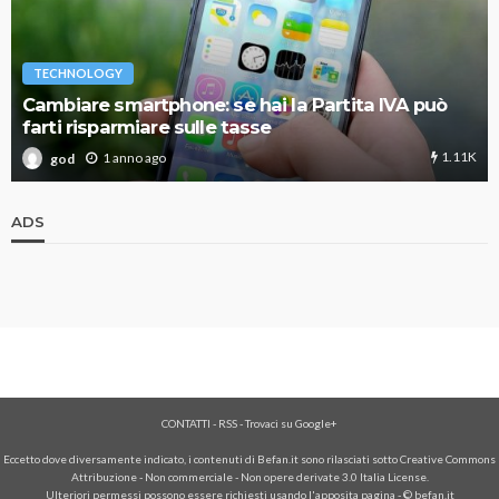
TECHNOLOGY
Cambiare smartphone: se hai la Partita IVA può
farti risparmiare sulle tasse
1.11K
1 anno ago
god
ADS
CONTATTI
-
RSS
-
Trovaci su Google+
Eccetto dove diversamente indicato, i contenuti di Befan.it sono rilasciati sotto Creative Commons
Attribuzione - Non commerciale - Non opere derivate 3.0 Italia License.
Ulteriori permessi possono essere richiesti usando l'
apposita pagina
- © befan.it