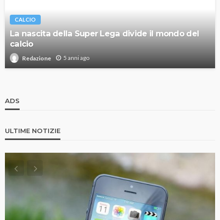
CALCIO
La nascita della Super Lega divide il mondo del
calcio
5 anni ago
Redazione
ADS
ULTIME NOTIZIE