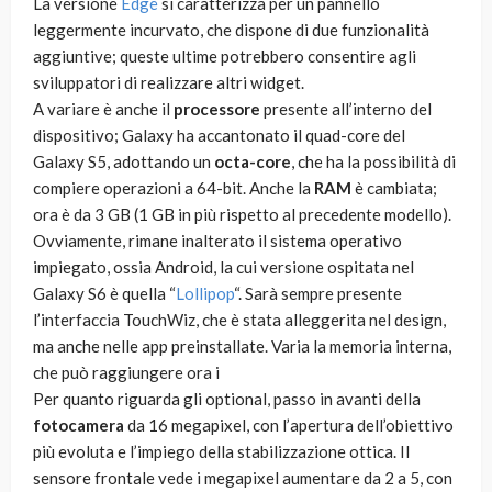
La versione
Edge
si caratterizza per un pannello
leggermente incurvato, che dispone di due funzionalità
aggiuntive; queste ultime potrebbero consentire agli
sviluppatori di realizzare altri widget.
A variare è anche il
processore
presente all’interno del
dispositivo; Galaxy ha accantonato il quad-core del
Galaxy S5, adottando un
octa-core
, che ha la possibilità di
compiere operazioni a 64-bit. Anche la
RAM
è cambiata;
ora è da 3 GB (1 GB in più rispetto al precedente modello).
Ovviamente, rimane inalterato il sistema operativo
impiegato, ossia Android, la cui versione ospitata nel
Galaxy S6 è quella “
Lollipop
“. Sarà sempre presente
l’interfaccia TouchWiz, che è stata alleggerita nel design,
ma anche nelle app preinstallate. Varia la memoria interna,
che può raggiungere ora i
Per quanto riguarda gli optional, passo in avanti della
fotocamera
da 16 megapixel, con l’apertura dell’obiettivo
più evoluta e l’impiego della stabilizzazione ottica. Il
sensore frontale vede i megapixel aumentare da 2 a 5, con