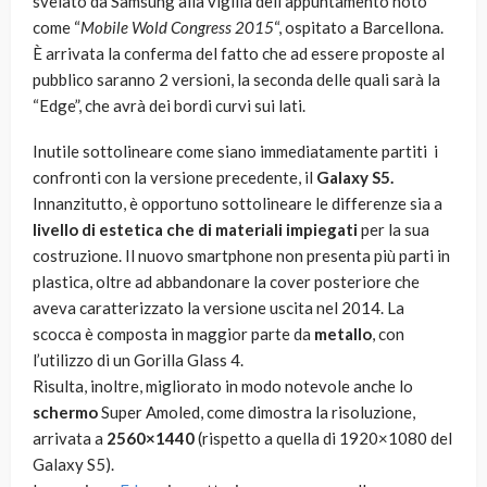
svelato da Samsung alla vigilia dell’appuntamento noto
come “
Mobile Wold Congress 2015
“, ospitato a Barcellona.
È arrivata la conferma del fatto che ad essere proposte al
pubblico saranno 2 versioni, la seconda delle quali sarà la
“Edge”, che avrà dei bordi curvi sui lati.
Inutile sottolineare come siano immediatamente partiti i
confronti con la versione precedente, il
Galaxy S5.
Innanzitutto, è opportuno sottolineare le differenze sia a
livello di estetica che di materiali impiegati
per la sua
costruzione. Il nuovo smartphone non presenta più parti in
plastica, oltre ad abbandonare la cover posteriore che
aveva caratterizzato la versione uscita nel 2014. La
scocca è composta in maggior parte da
metallo
, con
l’utilizzo di un Gorilla Glass 4.
Risulta, inoltre, migliorato in modo notevole anche lo
schermo
Super Amoled, come dimostra la risoluzione,
arrivata a
2560×1440
(rispetto a quella di 1920×1080 del
Galaxy S5).