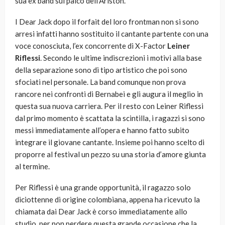
sua ex band sul palco dell’Ariston.
I Dear Jack dopo il forfait del loro frontman non si sono
arresi infatti hanno sostituito il cantante partente con una
voce conosciuta, l’ex concorrente di X-Factor
Leiner
Riflessi
. Secondo le ultime indiscrezioni i motivi alla base
della separazione sono di tipo artistico che poi sono
sfociati nel personale. La band comunque non prova
rancore nei confronti di Bernabei e gli augura il meglio in
questa sua nuova carriera. Per il resto con Leiner Riflessi
dal primo momento è scattata la scintilla, i ragazzi si sono
messi immediatamente all’opera e hanno fatto subito
integrare il giovane cantante. Insieme poi hanno scelto di
proporre al festival un pezzo su una storia d’amore giunta
al termine.
Per Riflessi è una grande opportunità, il ragazzo solo
diciottenne di origine colombiana, appena ha ricevuto la
chiamata dai Dear Jack è corso immediatamente allo
studio, per non perdere questa grande occasione che la