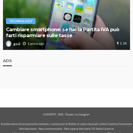
TECHNOLOGY
Cambiare smartphone: se hai la Partita IVA può
farti risparmiare sulle tasse
1.1K
1 anno ago
god
ADS
CONTATTI
-
RSS
-
Trovaci su Google+
Eccetto dove diversamente indicato, i contenuti di Befan.it sono rilasciati sotto Creative Commons
Attribuzione - Non commerciale - Non opere derivate 3.0 Italia License.