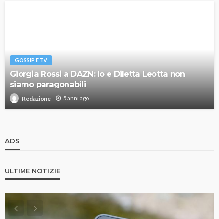
GOSSIP E TV
Giorgia Rossi a DAZN: Io e Diletta Leotta non
siamo paragonabili
5 anni ago
Redazione
ADS
ULTIME NOTIZIE