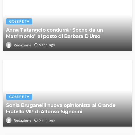
GOSSIP E TV
Anna Tatangelo condurrà “Scene da un
Matrimonio” al posto di Barbara D’Urso
5 anni ago
Redazione
GOSSIP E TV
Sonia Bruganelli nuova opinionista al Grande
Fratello VIP di Alfonso Signorini
5 anni ago
Redazione