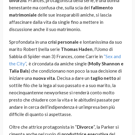
divorzio
. Frances, protagonista della serie, è una donna
benestante ma confusa che, sulla scia del
fallimento
matrimoniale
delle sue inseparabili amiche, si lascia
affascinare dalla vita da single fino a mettere in
discussione anche il suo matrimonio.
Sprofondata in una
crisi personale
e lontanissima da suo
marito Robert (nella serie
Thomas Haden
, l’Uomo di
Sabbia di Spider-man 3) Frances, come Carrie in
“Sex and
the City”
, è circondata da amiche single (
Molly Shannon e
Talia Bals
) che condizionano non poco la sua decisione di
iniziare una
nuova vita
. Decisa a dare un
taglio netto
al
sottile filo che la lega al suo passato e a suo marito, la
neocinquantenne newyorkese si renderà conto molto
presto che chiudere con la vita e le abitudini passate per
andare in cerca dell’indipendenza è un’impresa ben più
difficile di quanto si aspettasse.
Oltre che attrice protagonista in “
Divorce
“, la Parker si
cimenta anche nel ruolo di
produttrice esecutiva
del