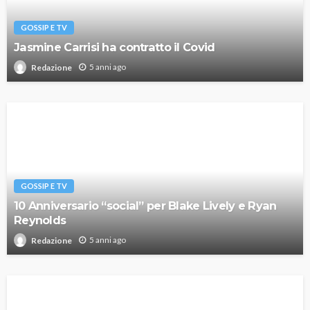
GOSSIP E TV
Jasmine Carrisi ha contratto il Covid
5 anni ago
Redazione
GOSSIP E TV
10 Anniversario “social” per Blake Lively e Ryan
Reynolds
5 anni ago
Redazione