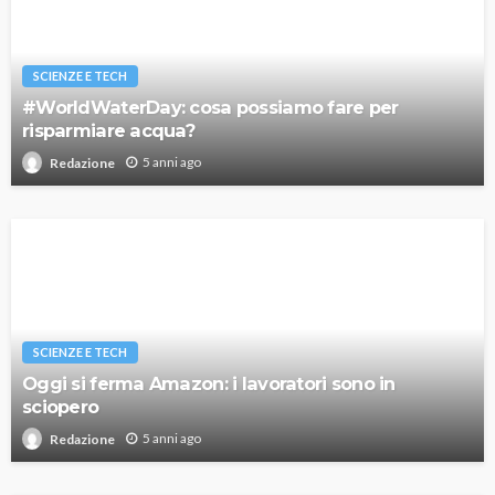
SCIENZE E TECH
#WorldWaterDay: cosa possiamo fare per
risparmiare acqua?
5 anni ago
Redazione
SCIENZE E TECH
Oggi si ferma Amazon: i lavoratori sono in
sciopero
5 anni ago
Redazione