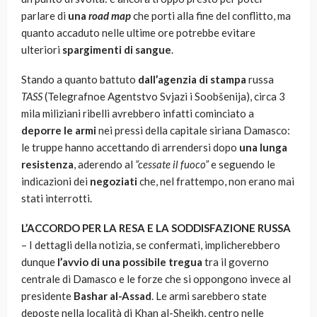
parlare di
una
road map
che porti alla fine del conflitto, ma
quanto accaduto nelle ultime ore potrebbe evitare
ulteriori
spargimenti di sangue
.
Stando a quanto battuto
dall’agenzia di stampa
russa
TASS
(Telegrafnoe Agentstvo Svjazi i Soobšenija), circa 3
mila miliziani ribelli avrebbero infatti cominciato a
deporre le armi
nei pressi della capitale siriana Damasco:
le truppe hanno accettando di arrendersi dopo
una lunga
resistenza
, aderendo al
“cessate il fuoco”
e seguendo le
indicazioni dei
negoziati
che, nel frattempo, non erano mai
stati interrotti.
L’ACCORDO PER LA RESA E LA SODDISFAZIONE RUSSA
– I dettagli della notizia, se confermati, implicherebbero
dunque
l’avvio di una possibile tregua
tra il governo
centrale di Damasco e le forze che si oppongono invece al
presidente
Bashar al-Assad
. Le armi sarebbero state
deposte nella località di Khan al-Sheikh, centro nelle