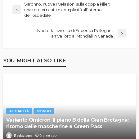
Saronno, nuove rivelazioni sulla coppia killer:
una rete di ricatti e complicità all’interno
dell’ospedale
Nuoto, la rivincita di Federica Pellegrini:
arriva l’oro ai Mondiali in Canada
YOU MIGHT ALSO LIKE
ATTUALITÀ
MONDO
Variante Omicron, il piano B della Gran Bretagna:
ritorno delle mascherine e Green Pass
5 anni ago
Redazione