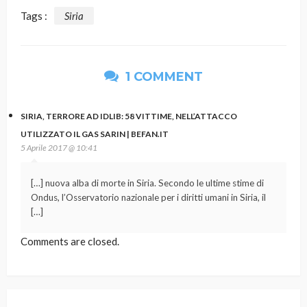
Tags :
Siria
1 COMMENT
SIRIA, TERRORE AD IDLIB: 58 VITTIME, NELL’ATTACCO
UTILIZZATO IL GAS SARIN | BEFAN.IT
5 Aprile 2017 @ 10:41
[…] nuova alba di morte in Siria. Secondo le ultime stime di
Ondus, l’Osservatorio nazionale per i diritti umani in Siria, il
[…]
Comments are closed.