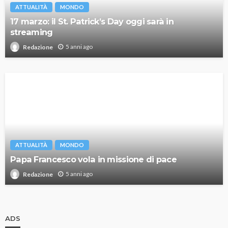
ATTUALITÀ
MONDO
17 marzo: il St. Patrick’s Day oggi sarà in
streaming
5 anni ago
Redazione
ATTUALITÀ
MONDO
Papa Francesco vola in missione di pace
5 anni ago
Redazione
ADS