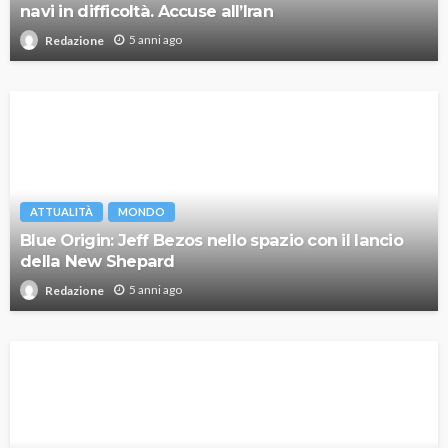
navi in difficoltà. Accuse all’Iran
5 anni ago
Redazione
ATTUALITÀ
MONDO
Blue Origin: Jeff Bezos nello spazio con il lancio
della New Shepard
5 anni ago
Redazione