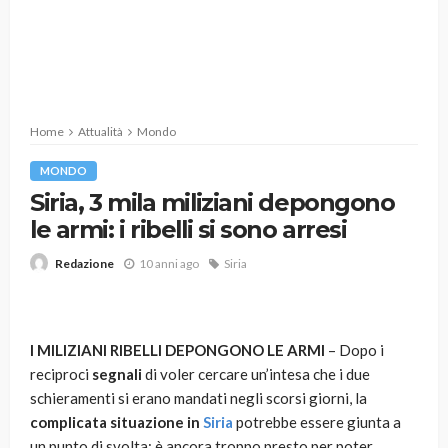
Home
Attualità
Mondo
MONDO
Siria, 3 mila miliziani depongono
le armi: i ribelli si sono arresi
10 anni ago
Siria
Redazione
I MILIZIANI RIBELLI DEPONGONO LE ARMI
– Dopo i
reciproci
segnali
di voler cercare un’intesa che i due
schieramenti si erano mandati negli scorsi giorni, la
complicata situazione in
Siria
potrebbe essere giunta a
un punto di svolta: è ancora troppo presto per poter