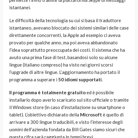
permette l’invio tramite la piattaforma Skype di messaggi
istantanei.
Le difficoltà della tecnologia su cui si basa il traduttore
istantaneo, avevano bloccato dei sistemi similari delle case
direttamente concorrenti, la Apple ad esempio ci aveva
provato per qualche anno, ma poi aveva abbandonato
l’idea soprattutto preoccupata dei costi. Il sistema che ha
avuto una prima fase di test, basandosi solo su alcune
lingue (italiano compreso) ha visto nei giorni scorsi
l’upgrade di altre lingue. L’aggiornamento ha portato il
programma a superare i
50 idiomi supportati
.
Il programma è totalmente gratuito
ed è possibile
installarlo dopo averlo scaricato sul sito ufficiale o tramite
il Windows store (in caso d’installazione su smartphone o
tablet). L’obiettivo dichiarato della
Microsoft
è quello di
arrivare a 300 lingue traducibili, e visto l’interesse degli
uomini dell’azienda fondata da Bill Gates siamo sicuri che
questa cifra sarà raggiunta in tempi brevi.