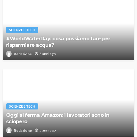
SCIENZE E TECH
#WorldWaterDay: cosa possiamo fare per
risparmiare acqua?
5 anni ago
Redazione
SCIENZE E TECH
Oggi si ferma Amazon: i lavoratori sono in
sciopero
5 anni ago
Redazione