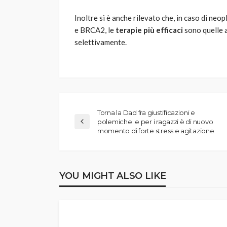
Inoltre si è anche rilevato che, in caso di ne
e BRCA2, le
terapie più efficaci
sono quelle a
selettivamente.
Torna la Dad fra giustificazioni e
polemiche: e per i ragazzi è di nuovo
momento di forte stress e agitazione
YOU MIGHT ALSO LIKE