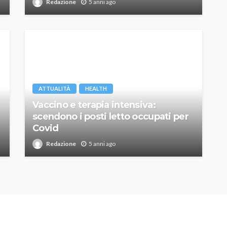
Redazione
5 anni ago
ATTUALITÀ
HEALTH
Vaccino e terapia intensiva:
scendono i posti letto occupati per
Covid
Redazione
5 anni ago