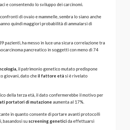
aci e consentendo lo sviluppo dei carcinomi.
 confronti di ovaio e mammelle, sembra lo siano anche
hanno quindi maggiori probabilità di ammalarsi di
9 pazienti, ha messo in luce una sicura correlazione tra
enocarcinoma pancreatico in soggetti con meno di 74
ncologia,
il patrimonio genetico mutato predispone
sto giovani, dato che
il fattore età
si è rivelato
co della terza età, il dato confermerebbe il motivo per
ti portatori di mutazione
aumenta al 17%.
ante in quanto consente di portare avanti protocolli
ci, basandosi su
screening genetici
da effettuarsi