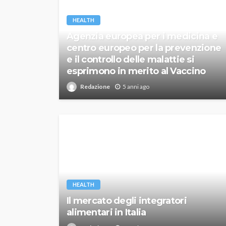
HEALTH
Agenzia europea per i medicina e
centro europeo per la prevenzione
e il controllo delle malattie si
esprimono in merito al Vaccino
Redazione
5 anni ago
HEALTH
Il mercato degli integratori
alimentari in Italia