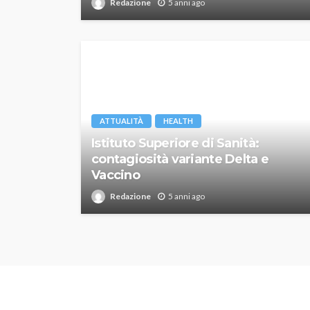
Redazione
5 anni ago
ATTUALITÀ
HEALTH
Istituto Superiore di Sanità:
contagiosità variante Delta e
Vaccino
Redazione
5 anni ago