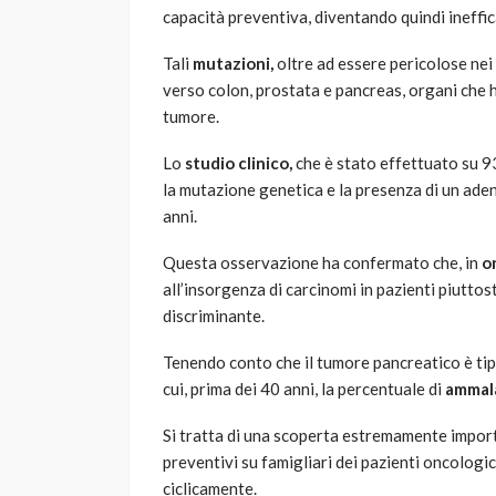
capacità preventiva, diventando quindi ineffic
Tali
mutazioni,
oltre ad essere pericolose nei
verso colon, prostata e pancreas, organi che 
tumore.
Lo
studio clinico,
che è stato effettuato su 93
la mutazione genetica e la presenza di un ad
anni.
Questa osservazione ha confermato che, in
o
all’insorgenza di carcinomi in pazienti piutto
discriminante.
Tenendo conto che il tumore pancreatico è tipi
cui, prima dei 40 anni, la percentuale di
ammala
Si tratta di una scoperta estremamente import
preventivi su famigliari dei pazienti oncologi
ciclicamente.