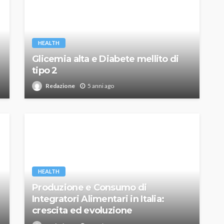
HEALTH
Glicemia alta e Diabete mellito di
tipo 2
Redazione
5 anni ago
HEALTH
Produzione e Consumo di
Integratori Alimentari in Italia:
crescita ed evoluzione