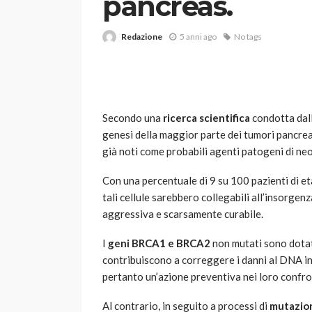
pancreas.
Redazione
5 anni ago
No tags
Secondo una
ricerca scientifica
condotta dall
genesi della maggior parte dei tumori pancre
VARIE
già noti come probabili agenti patogeni di neo
Robot tagliaerba: 
scegliere per il tu
Con una percentuale di 9 su 100 pazienti di età 
tali cellule sarebbero collegabili all’insorge
god
1 anno ago
aggressiva e scarsamente curabile.
I
geni BRCA1 e BRCA2
non mutati sono dotati
contribuiscono a correggere i danni al DNA i
pertanto un’azione preventiva nei loro confro
Al contrario, in seguito a processi di
mutazio