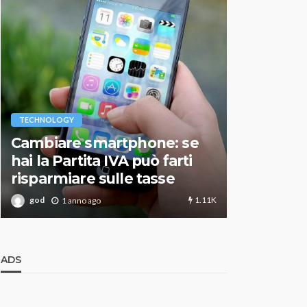
VARIE
TECHNOLOGY
Migliori r
Cambiare smartphone: se
guida agg
hai la Partita IVA può farti
scegliere
risparmiare sulle tasse
perfetto
1.11K
god
god
1 anno ago
1 an
ADS