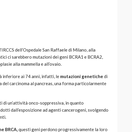
AUTO
SPORT
MG alle Final 8 di Coppa
’IRCCS dell’Ospedale San Raffaele di Milano, alla
Davis: tennis mondiale e
atici ci sarebbero mutazioni dei geni BCRA1 e BCRA2,
passione per
plasie alla mammella e all’ovaio.
quale
l’automobilismo
o prato
abbracciano la stessa causa
inferiore ai 74 anni, infatti, le
mutazioni genetiche
di
nza del carcinoma al pancreas, una forma particolarmente
792
589
god
9 mesi ago
 di un’attività onco-soppressiva, in quanto
ndotti dall’esposizione ad agenti cancerogeni, svolgendo
nti.
ne BRCA,
questi geni perdono progressivamente la loro