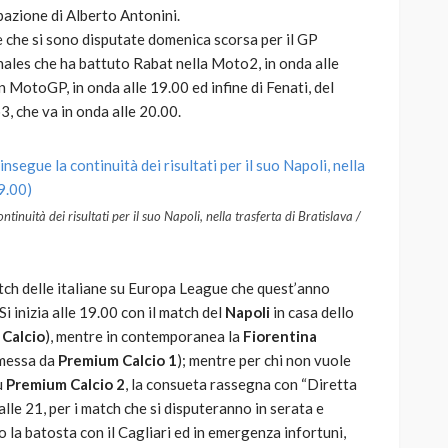
ipazione di Alberto Antonini.
are che si sono disputate domenica scorsa per il GP
inales che ha battuto Rabat nella Moto2, in onda alle
 MotoGP, in onda alle 19.00 ed infine di Fenati, del
, che va in onda alle 20.00.
tinuità dei risultati per il suo Napoli, nella trasferta di Bratislava /
tch delle italiane su Europa League che quest’anno
 inizia alle 19.00 con il match del
Napoli
in casa dello
Calcio
), mentre in contemporanea la
Fiorentina
smessa da
Premium Calcio 1
); mentre per chi non vuole
u
Premium Calcio 2
, la consueta rassegna con “Diretta
lle 21, per i match che si disputeranno in serata e
 la batosta con il Cagliari ed in emergenza infortuni,