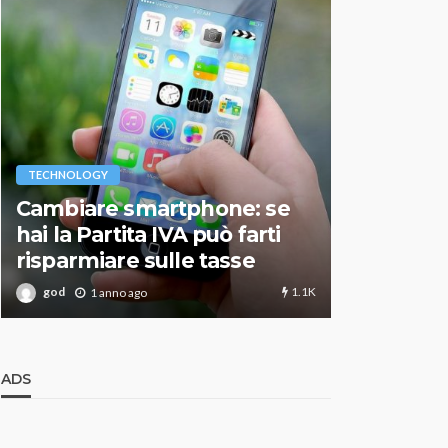
VARIE
TECHNOLOGY
Migliori r
Cambiare smartphone: se
guida agg
hai la Partita IVA può farti
scegliere
risparmiare sulle tasse
perfetto
1.1K
god
god
1 anno ago
1 an
ADS