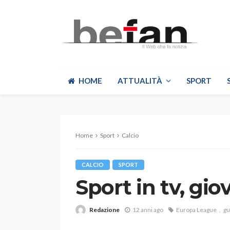
HOME
ATTUALITÀ
SPORT
Home
Sport
Calcio
CALCIO
SPORT
Sport in tv, gio
Redazione
12 anni ago
Europa League
gu