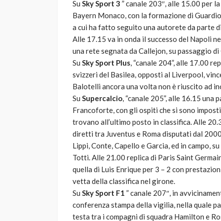
Su
Sky Sport 3
” canale 203″, alle 15.00 per la
Bayern Monaco, con la formazione di Guardiola
a cui ha fatto seguito una autorete da parte 
Alle 17.15 va in onda il successo del Napoli n
una rete segnata da Callejon, su passaggio di
Su
Sky Sport Plus
, “canale 204”, alle 17.00 r
svizzeri del Basilea, opposti al Liverpool, vin
Balotelli ancora una volta non è riuscito ad in
Su
Supercalcio
, “canale 205”, alle 16.15 una 
Francoforte, con gli ospiti che si sono imposti 
trovano all’ultimo posto in classifica. Alle 20.
diretti tra Juventus e Roma disputati dal 2000
Lippi, Conte, Capello e Garcia, ed in campo, su
Totti. Alle 21.00 replica di Paris Saint Germa
quella di Luis Enrique per 3 – 2 con prestazion
vetta della classifica nel girone.
Su
Sky Sport F1
” canale 207″, in avvicinamen
conferenza stampa della vigilia, nella quale par
testa tra i compagni di squadra Hamilton e Ros