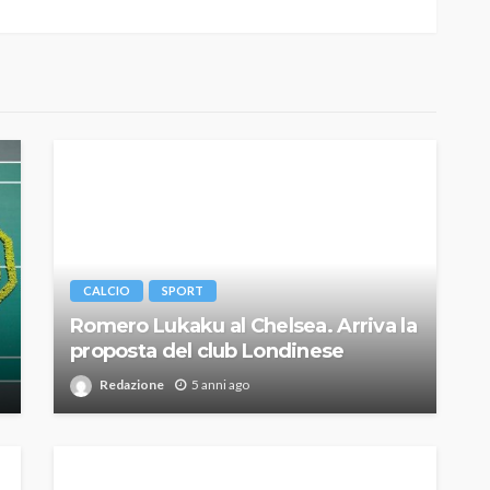
CALCIO
SPORT
Romero Lukaku al Chelsea. Arriva la
proposta del club Londinese
Redazione
5 anni ago