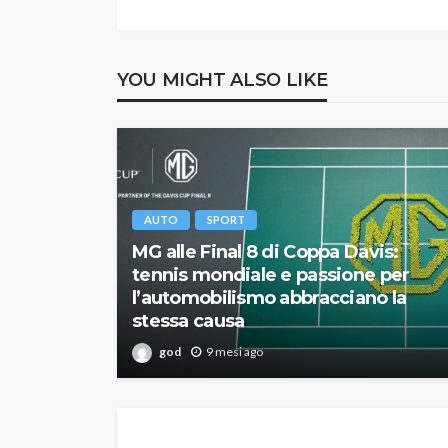
YOU MIGHT ALSO LIKE
AUTO
SPORT
MG alle Final 8 di Coppa Davis:
tennis mondiale e passione per
l’automobilismo abbracciano la
stessa causa
god
9 mesi ago