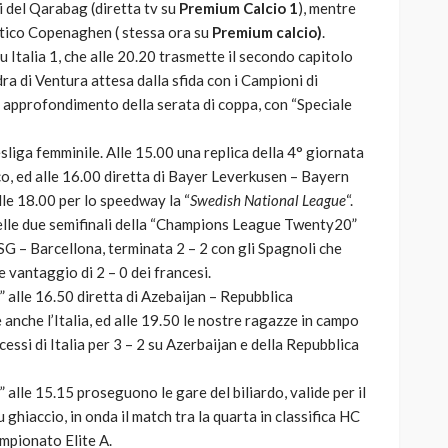
i del Qarabag (diretta tv su
Premium Calcio 1
), mentre
stico Copenaghen ( stessa ora su
Premium calcio)
.
 Italia 1, che alle 20.20 trasmette il secondo capitolo
ra di Ventura attesa dalla sfida con i Campioni di
 approfondimento della serata di coppa, con “Speciale
sliga femminile. Alle 15.00 una replica della 4° giornata
, ed alle 16.00 diretta di Bayer Leverkusen – Bayern
lle 18.00 per lo speedway la “
Swedish National League
“.
delle due semifinali della “Champions League Twenty20”
PSG – Barcellona, terminata 2 – 2 con gli Spagnoli che
e vantaggio di 2 – 0 dei francesi.
t ” alle 16.50 diretta di Azebaijan – Repubblica
nche l’Italia, ed alle 19.50 le nostre ragazze in campo
ccessi di Italia per 3 – 2 su Azerbaijan e della Repubblica
 ” alle 15.15 proseguono le gare del biliardo, valide per il
 ghiaccio, in onda il match tra la quarta in classifica HC
ampionato Elite A.