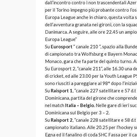
dall’incontro contro i non trascendentali Azer
per il Torino impegno più probante contro l’o
Europa League anche in chiaro, questa volta su
dell’avventura granata nei gironi, con la squad
Danimarca. A seguire, alle ore 22.45 un ampio
Europa League”
Su
Eurosport
” canale 210 “, spazio alla Bunde
di campionato tra Wolfsburg e Bayern Monaco
Monaco, gara che fa parte del quinto turno. A
Su Eurosport 2, “canale 211”, alle 16.30 una 
di cricket, ed alle 23.00 per la Youth League 
sono riusciti a pareggiare al 98° dopo l’inizial
Su
Raisport 1
, “canale 227 satellitare e 57 d.
Dominicana, partita del girone che comprende a
nel match
Italia – Belgio
. Nelle gare di ieri su
Dominicana sul Belgio per 3 – 2.
Su
Raisport 2
, “canale 228 satellitare e 58 d.t
campionato italiano. Alle 20.25 per l’hockey su
Egna ed il fanalino di coda SHC Fassa per il c