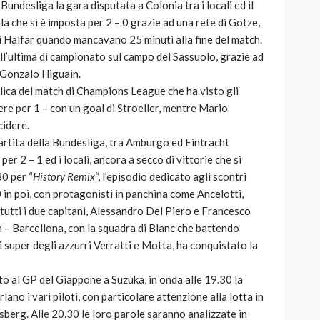
 Bundesliga la gara disputata a Colonia tra i locali ed il
 che si è imposta per 2 – 0 grazie ad una rete di Gotze,
di Halfar quando mancavano 25 minuti alla fine del match.
ell’ultima di campionato sul campo del Sassuolo, grazie ad
 Gonzalo Higuain.
eplica del match di Champions League che ha visto gli
cere per 1 – con un goal di Stroeller, mentre Mario
cidere.
partita della Bundesliga, tra Amburgo ed Eintracht
per 2 – 1 ed i locali, ancora a secco di vittorie che si
30 per “
History Remix
“, l’episodio dedicato agli scontri
 in poi, con protagonisti in panchina come Ancelotti,
 tutti i due capitani, Alessandro Del Piero e Francesco
in – Barcellona, con la squadra di Blanc che battendo
i super degli azzurri Verratti e Motta, ha conquistato la
to al GP del Giappone a Suzuka, in onda alle 19.30 la
lano i vari piloti, con particolare attenzione alla lotta in
berg. Alle 20.30 le loro parole saranno analizzate in