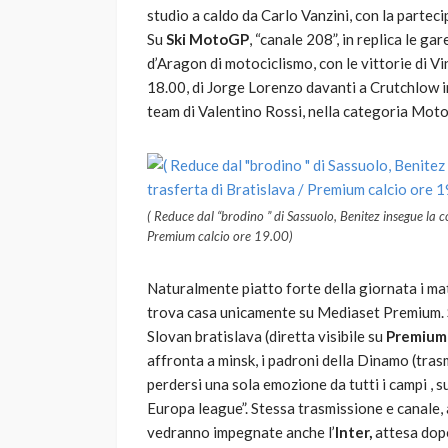
studio a caldo da Carlo Vanzini, con la partec
Su
Ski MotoGP
, “canale 208”, in replica le g
d’Aragon di motociclismo, con le vittorie di V
18.00, di Jorge Lorenzo davanti a Crutchlow in
team di Valentino Rossi, nella categoria Moto3
( Reduce dal “brodino ” di Sassuolo, Benitez insegue la con
Premium calcio ore 19.00)
Naturalmente piatto forte della giornata i ma
trova casa unicamente su Mediaset Premium. Si
Slovan bratislava (diretta visibile su
Premium 
affronta a minsk, i padroni della Dinamo (tra
perdersi una sola emozione da tutti i campi , s
Europa league”. Stessa trasmissione e canale, a
vedranno impegnate anche l’
Inter,
attesa dopo