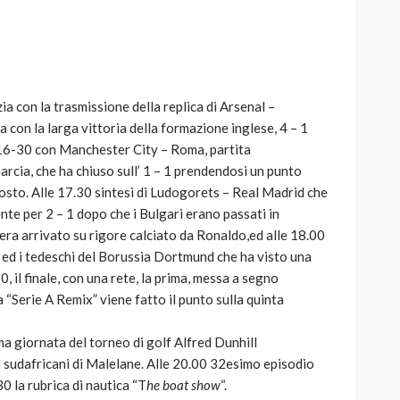
zia con la trasmissione della replica di Arsenal –
AUTO
SPORT
 con la larga vittoria della formazione inglese, 4 – 1
MG alle Final 8 di Coppa
e 16-30 con Manchester City – Roma, partita
Davis: tennis mondiale e
rcia, che ha chiuso sull’ 1 – 1 prendendosi un punto
passione per
posto. Alle 17.30 sintesi di Ludogorets – Real Madrid che
quale
l’automobilismo
nte per 2 – 1 dopo che i Bulgari erano passati in
o prato
abbracciano la stessa causa
era arrivato su rigore calciato da Ronaldo,ed alle 18.00
ht ed i tedeschi del Borussia Dortmund che ha visto una
791
587
god
9 mesi ago
0, il finale, con una rete, la prima, messa a segno
a “Serie A Remix” viene fatto il punto sulla quinta
ma giornata del torneo di golf Alfred Dunhill
 sudafricani di Malelane. Alle 20.00 32esimo episodio
.30 la rubrica di nautica “T
he boat show
“.