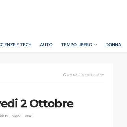
SCIENZE E TECH
AUTO
TEMPO LIBERO
DONNA
Ott. 02, 2014 at 12:42 pm
vedi 2 Ottobre
ida tv
Napoli
orari