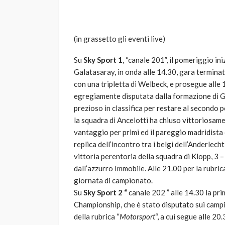
(in grassetto gli eventi live)
Su
Sky Sport 1
, “canale 201”, il pomeriggio ini
Galatasaray, in onda alle 14.30, gara terminata
con una tripletta di Welbeck, e prosegue all
egregiamente disputata dalla formazione di Ga
VARIE
prezioso in classifica per restare al secondo 
Robot tagliaerba: 
la squadra di Ancelotti ha chiuso vittoriosame
scegliere per il tu
vantaggio per primi ed il pareggio madridista 
replica dell’incontro tra i belgi dell’Anderlec
god
1 anno ago
vittoria perentoria della squadra di Klopp, 3 – 
dall’azzurro Immobile. Alle 21.00 per la rubric
giornata di campionato.
Su
Sky Sport 2 “
canale 202 ” alle 14.30 la pri
Championship, che è stato disputato sui campi
della rubrica “
Motorsport
“, a cui segue alle 20