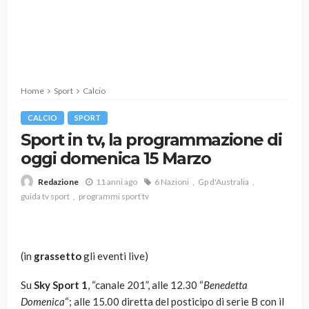
Home
Sport
Calcio
CALCIO
SPORT
Sport in tv, la programmazione di
oggi domenica 15 Marzo
11 anni ago
6 Nazioni
Gp d'Australia
Redazione
guida tv sport
programmi sport tv
(in
grassetto
gli eventi live)
Su
Sky Sport 1
, “canale 201”, alle 12.30 “
Benedetta
Domenica
“; alle 15.00 diretta del posticipo di serie B con il