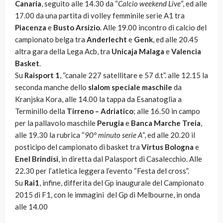
Canaria
, seguito alle 14.30 da “
Calcio weekend Live
“, ed alle
17.00 da una partita di volley femminile serie A1 tra
Piacenza
e
Busto Arsizio
. Alle 19.00 incontro di calcio del
campionato belga tra
Anderlecht
e
Genk
, ed alle 20.45
altra gara della Lega Acb, tra
Unicaja Malaga
e
Valencia
Basket
.
Su
Raisport 1
, “canale 227 satellitare e 57 d.t”. alle 12.15 la
seconda manche dello
slalom speciale maschile
da
Kranjska Kora, alle 14.00 la tappa da Esanatoglia a
Terminillo della
Tirreno – Adriatico
; alle 16.50 in campo
per la pallavolo maschile
Perugia
e
Banca Marche Treia
,
alle 19.30 la rubrica “
90° minuto serie A
“, ed alle 20.20 il
posticipo del campionato di basket tra
Virtus Bologna
e
Enel Brindisi
, in diretta dal Palasport di Casalecchio. Alle
22.30 per l’atletica leggera l’evento “Festa del cross”.
Su
Rai1
, infine, differita del Gp inaugurale del Campionato
2015 di F1, con le immagini del Gp di Melbourne, in onda
alle 14.00