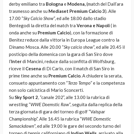
derby emiliano tra
Bologna
e
Modena,
(match del Dall’ara
trasmesso anche su
Mediaset Premium Calcio 3
). Alle
17.00 “
Sky Calcio Show
“, ed alle 18.00 dallo stadio
Bentegodi la diretta del match tra
Verona e Napoli
( in
onda anche su
Premium Calcio
), con la formazione di
Benitez reduce dalla vittoria in Europa League contro la
Dinamo Mosca. Alle 20.00 “
Sky calcio show
“, ed alle 20.45 il
posticipo della domenica con la gara di San Siro dove
l’
Inter
di Mancini, reduce dalla sconfitta di Wolfsburg,
riceve il
Cesena
di Di Carlo, con il match di San Siro in
prime time anche su
Premium Calcio
. A chiudere la serata,
consueto appuntamento con “
Terzo Tempo
” e la competenza
non solo calcistica di Mario Sconcerti.
Su
Sky Sport 2
, “canale 202”, alle 13.00 la rubrica di
wrestling “
WWE Doemstic Raw
“, seguita dalla replica della
terza giornata di gara del torneo di golf “Valspar
Championship”. Alle 16.45 la rubrica “
WWE Domestic
Samackdown
“, ed alle 19.00 le gare del secondo turno del
torneo di tennis californiano di
Indian Wells
, arrivato alla