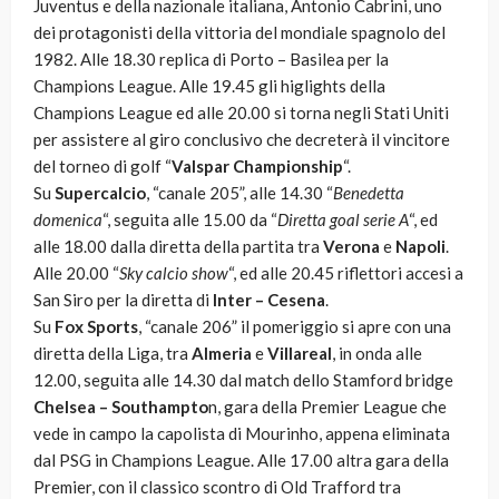
Juventus e della nazionale italiana, Antonio Cabrini, uno
dei protagonisti della vittoria del mondiale spagnolo del
1982. Alle 18.30 replica di Porto – Basilea per la
Champions League. Alle 19.45 gli higlights della
Champions League ed alle 20.00 si torna negli Stati Uniti
per assistere al giro conclusivo che decreterà il vincitore
del torneo di golf “
Valspar Championship
“.
Su
Supercalcio
, “canale 205”, alle 14.30 “
Benedetta
domenica
“, seguita alle 15.00 da “
Diretta goal serie A
“, ed
alle 18.00 dalla diretta della partita tra
Verona
e
Napoli
.
Alle 20.00 “
Sky calcio show
“, ed alle 20.45 riflettori accesi a
San Siro per la diretta di
Inter – Cesena
.
Su
Fox Sports
, “canale 206” il pomeriggio si apre con una
diretta della Liga, tra
Almeria
e
Villareal
, in onda alle
12.00, seguita alle 14.30 dal match dello Stamford bridge
Chelsea – Southampto
n, gara della Premier League che
vede in campo la capolista di Mourinho, appena eliminata
dal PSG in Champions League. Alle 17.00 altra gara della
Premier, con il classico scontro di Old Trafford tra