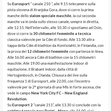
Su
Eurosport
” canale 210 “, alle 9.15 telecamere sulla
pista slovena di Kranjska Gora, dove si corre la prima
manche dello
slalom speciale maschile
, la cui seconda
manche va in onda sullo stesso canale, sempre in diretta,
alle 12.15. Nell’intervallo, alle 10.30 ci spostiamo ad Oslo,
dove si corre la
30 chilometri femminile a tecnica
classica valevole per la Cdm di fondo. Alle 13.30 altra
tappa della Cdm di biathlon da Kontiolahti, in Finlandia, con
la prova dei
12 chilometri femminile
con partenza in linea.
Alle 16.00 ancora Cdm di biathlon con la 15 chilometri
maschile. Alle 19.00 una manifestazione indoor di
equitazione, il Brabant indoor, dalla città di
Hertogenbosch, in Olanda. Chiusura dei live sulla
frequenza 1 di Eurosport, alle 22.00, con l’incontro
valevole per la 2° giornata di una Mls in forte ascesa, che
vede in campo
New York City FC – New England
Revolution
.
Su
Eurosport 2
“canale 211”, alle 13.30 si conclude con la
settima tappa la gara Parigi – Nizza
; alle 15.00, ci si