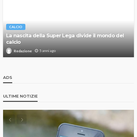
CALCIO
La nascita della Super Lega divide il mondo del
calcio
5 anni ago
Redazione
ADS
ULTIME NOTIZIE