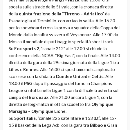
sposta sulle strade dello Stivale, con la cronaca diretta
della
quinta frazione della “Tirreno – Adriatico”
da
Esanatoglia al Terminillo, con arrivo in salita. Alle 16.30
per lo snowboard cross la prova a squadre della Coppa del
Mondo dalla località svizzera di Veysonnaz. Alle 17.00 da
Mosca il mondiale di pattinaggio specialità short track.
Su
Fox sports 2
, “canale 212” alle 12.00 si chiude la
conference della NCAA, “Big East”, con la finale. Alle 14.00
diretta della gara della 29esima giornata della Ligue 1 tra
Lilles
e
Rennes
. Alle 16.00 ci spostiamo nel campionato
scozzese con la sfida tra
Dundee United
e
Celtic
. Alle
18.00 il
PSG
dopo il passaggio del turno in Champions
League si rituffa nella Ligue 1 con la difficile trasferta sul
campo del
Bordeaux
. Alle 21.00 ancora Ligue 1, con la
diretta del big-match in ottica scudetto tra
Olympique
Marsiglia – Olympique Lione
.
Su
Sportitalia
, “canale 225 satellitare e 153 d.t.”, alle 12-
15 il basket della Lega Acb, con la gara tra
Bilbao
e Gran