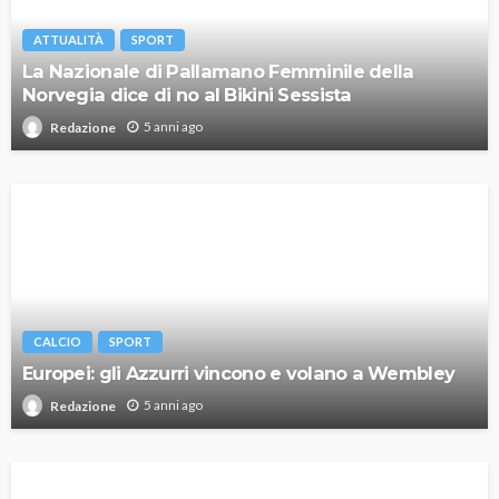
ATTUALITÀ
SPORT
La Nazionale di Pallamano Femminile della
Norvegia dice di no al Bikini Sessista
5 anni ago
Redazione
CALCIO
SPORT
Europei: gli Azzurri vincono e volano a Wembley
5 anni ago
Redazione