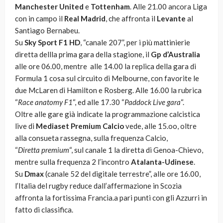
Manchester United
e
Tottenham
. Alle 21.00 ancora Liga
con in campo il
Real Madrid
, che affronta il
Levante
al
Santiago Bernabeu.
Su
Sky Sport F1 HD
, “canale 207”, per i più mattinierie
diretta dellla prima gara della stagione, il
Gp d’Australia
alle ore 06.00, mentre alle 14.00 la replica della gara di
Formula 1 cosa sul circuito di Melbourne, con favorite le
due McLaren di Hamilton e Rosberg. Alle 16.00 la rubrica
“
Race anatomy F1
“, ed alle 17.30 “
Paddock Live gara
“.
Oltre alle gare già indicate la programmazione calcistica
live di
Mediaset Premium Calcio
vede, alle 15.oo, oltre
alla consueta rassegna, sulla frequenza Calcio,
“
Diretta premium
“, sul canale 1 la diretta di Genoa-Chievo,
mentre sulla frequenza 2 l’incontro
Atalanta-Udinese
.
Su
Dmax
(canale 52 del digitale terrestre”, alle ore 16.00,
l’Italia del rugby reduce dall’affermazione in Scozia
affronta la fortissima Francia.a pari punti con gli Azzurri in
fatto di classifica.