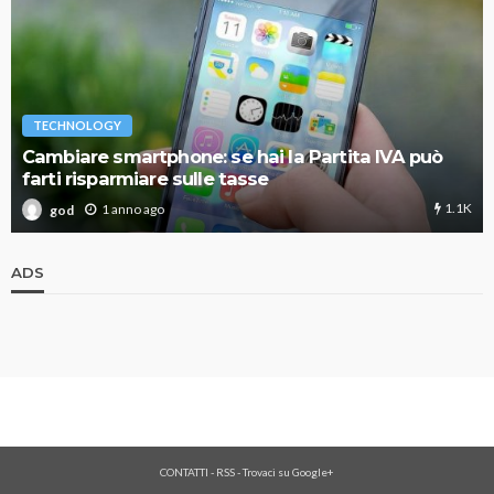
TECHNOLOGY
Cambiare smartphone: se hai la Partita IVA può
farti risparmiare sulle tasse
1.1K
1 anno ago
god
ADS
CONTATTI
-
RSS
-
Trovaci su Google+