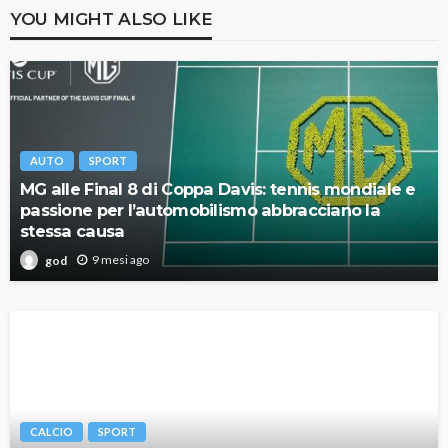
YOU MIGHT ALSO LIKE
AUTO
SPORT
MG alle Final 8 di Coppa Davis: tennis mondiale e
passione per l’automobilismo abbracciano la
stessa causa
9 mesi ago
god
CALCIO
SPORT