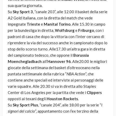
sua quarta giornata.
Su
Sky Sport 3
, “canale 203”, alle 12.00 il basket della serie
A2 Gold italiana, con la diretta del match che vede
impegnate
Trieste
e
Manital Torino
. Alle 15.30 in campo
per la bundesliga in diretta,
Wolfsburg
e
Friburgo
, con i
padroni di casa che dopo la vittoria con l’Inter cercano di
riprendere la via del successo anche in campionato dopo lo
stop dello scorso turno. Alle17.30 un’altra gara in diretta
del campionato tedesco, che oppone il
Borussia
Moenchegladbach
all’
Hannover 96
. Alle20.00 le migliori
giocate della settimana del basket d’oltreoceano nella
puntata settimanale della rubrica “
NBA Action
“, che
contiene anche speciali ed interviste ai personaggi delle
varie squadre. Alle 20.30 si va in diretta allo Staples
Center di Los Angeles per la partita che vede i
Clippers
opposti ai texani degli
Houston Rockets
.
Su
Sky Sport Plus
, “canale 204”, alle 18.00 per la serie “
I
signori del calcio
“, appuntamento con l’ex terzino della