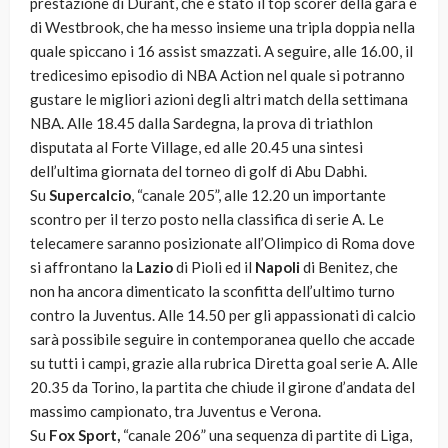
prestazione di Durant, che è stato il top scorer della gara e
di Westbrook, che ha messo insieme una tripla doppia nella
quale spiccano i 16 assist smazzati. A seguire, alle 16.00, il
tredicesimo episodio di NBA Action nel quale si potranno
gustare le migliori azioni degli altri match della settimana
NBA. Alle 18.45 dalla Sardegna, la prova di triathlon
disputata al Forte Village, ed alle 20.45 una sintesi
dell’ultima giornata del torneo di golf di Abu Dabhi.
Su
Supercalcio
, “canale 205”, alle 12.20 un importante
scontro per il terzo posto nella classifica di serie A. Le
telecamere saranno posizionate all’Olimpico di Roma dove
si affrontano la
Lazio
di Pioli ed il
Napoli
di Benitez, che
non ha ancora dimenticato la sconfitta dell’ultimo turno
contro la Juventus. Alle 14.50 per gli appassionati di calcio
sarà possibile seguire in contemporanea quello che accade
su tutti i campi, grazie alla rubrica Diretta goal serie A. Alle
20.35 da Torino, la partita che chiude il girone d’andata del
massimo campionato, tra Juventus e Verona.
Su
Fox Sport,
“canale 206” una sequenza di partite di Liga,