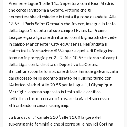
Premier e Ligue 1; alle 11.55 apertura con il
Real Madrid
c
he cerca la vittoria a Getafe, vittoria che gli
permetterebbe di chiudere in testa il girone di andata. Alle
13.55, il
Paris Saint Germain
che, invece, insegue la testa
della Ligue 1, ospita sul suo campo l’Evian. La Premier
League è già al girone di ritorno, con il big match che vede
in campo
Manchester City
ed
Arsenal
. Nell’andata il
match tra la formazione di Wenger e quella di Pellegrino
terminò in pareggio per 2 – 2. Alle 18.55 si torna sui campi
della Liga, con la diretta di Deportivo La Coruna –
Barcellona
, con la formazione di Luis Enrique galvanizzata
dal successo nello scontro diretto nell’ultimo turno con
l’Atletico Madrid. Alle 20.55 per la Ligue 1, l’
Olympique
Marsiglia
, appena superato in testa alla classifica
nell’ultimo turno, cerca di ritrovare la via del successo
affrontando in casa il Guingamp.
Su
Eurosport
” canale 210 “, alle 11.00 la gara del
supergigante femminile che si corre sulle nevi di Cortina