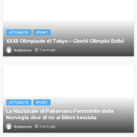
ATTUALITÀ
SPORT
XXXII Olimpiade di Tokyo – Giochi Olimpici Estivi
5 anni ago
Redazione
ATTUALITÀ
SPORT
La Nazionale di Pallamano Femminile della
Norvegia dice di no al Bikini Sessista
5 anni ago
Redazione