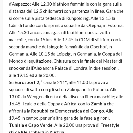
d’Ampezzo; Alle 12.30 biathlon femminile con la gara sulla
distanza dei 12,5 chilometri con partenza in linea. Gara che
si corre sulla pista tedesca di Ruhpolding. Alle 13.15 la
Cdm di fondo con lo sprint a squadre da Otepaa, in Estonia.
Alle 15.30 ancora una gara di biathlon, questa volta
maschile, con la 15 km. Alle 17.45 la CDM di slittino, con la
seconda manche del singolo femminile da Oberhof, in
Germania. Alle 18.15 da Leipzig, in Germania, la Coppa del
Mondo di equitazione. Chiusura con la finale del Master di
snooker dall’Alexandra Palace di Londra, in due sessioni,
alle 19.15 ed alle 20.00.
Su
Eurosport 2
, ” canale 211″, alle 11.00 la prova a
squadre di salto con gli sci da Zakopane, in Polonia. Alle
13.00 da Wengen diretta della discesa libera maschile; alle
16.45 il calcio della Coppa d’Africa, con lo
Zambia
che
affronta la
Repubblica Democratica del Congo
. Alle
19.45 in campo, per un’altra gara della fase a gironi,
Tunisia
e
Capo Verde
. Alle 22.00 una prova di Freestyle
ski da Kleischberg in Austria.