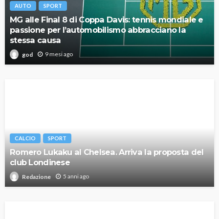
AUTO
SPORT
MG alle Final 8 di Coppa Davis: tennis mondiale e
passione per l’automobilismo abbracciano la
stessa causa
9 mesi ago
god
CALCIO
SPORT
Romero Lukaku al Chelsea. Arriva la proposta del
club Londinese
5 anni ago
Redazione