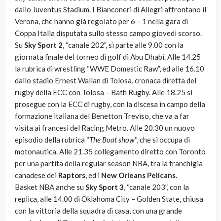
dallo Juventus Stadium. I Bianconeri di Allegri affrontano il
Verona, che hanno già regolato per 6 – 1 nella gara di
Coppa Italia disputata sullo stesso campo giovedì scorso.
Su
Sky Sport 2
, “canale 202”, si parte alle 9.00 con la
giornata finale del torneo di golf di Abu Dhabi. Alle 14.25
la rubrica di wrestling “WWE Domestic Raw”, ed alle 16.10
dallo stadio Ernest Wallan di Tolosa, cronaca diretta del
rugby della ECC con Tolosa – Bath Rugby. Alle 18.25 si
prosegue con la ECC di rugby, con la discesa in campo della
formazione italiana del Benetton Treviso, che va a far
visita ai francesi del Racing Metro. Alle 20.30 un nuovo
episodio della rubrica “
The Boat show
“, che si occupa di
motonautica. Alle 21.35 collegamento diretto con Toronto
per una partita della regular season NBA, tra la franchigia
canadese dei
Raptors
, ed i
New Orleans Pelicans
.
Basket NBA anche su
Sky Sport 3
, “canale 203”, con la
replica, alle 14.00 di Oklahoma City – Golden State, chiusa
con la vittoria della squadra di casa, con una grande