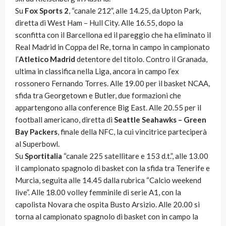
Su
Fox Sports 2
, “canale 212”, alle 14.25, da Upton Park,
diretta di West Ham – Hull City. Alle 16.55, dopo la
sconfitta con il Barcellona ed il pareggio che ha eliminato il
Real Madrid in Coppa del Re, torna in campo in campionato
l’
Atletico Madrid
detentore del titolo. Contro il Granada,
ultima in classifica nella Liga, ancora in campo l’ex
rossonero Fernando Torres. Alle 19.00 per il basket NCAA,
sfida tra Georgetown e Butler, due formazioni che
appartengono alla conference Big East. Alle 20.55 per il
football americano, diretta di
Seattle Seahawks – Green
Bay Packers
, finale della NFC, la cui vincitrice parteciperà
al Superbowl.
Su
Sportitalia
“canale 225 satellitare e 153 d.t.”, alle 13.00
il campionato spagnolo di basket con la sfida tra Tenerife e
Murcia, seguita alle 14.45 dalla rubrica “Calcio weekend
live”. Alle 18.00 volley femminile di serie A1, con la
capolista Novara che ospita Busto Arsizio. Alle 20.00 si
torna al campionato spagnolo di basket con in campo la