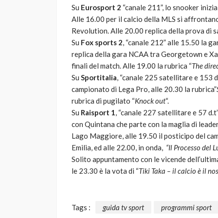
Su
Eurosport 2
“canale 211”, lo snooker inizia
Alle 16.00 per il calcio della MLS si affronta
Revolution. Alle 20.00 replica della prova di s
Su
Fox sports 2
, “canale 212” alle 15.50 la g
replica della gara NCAA tra Georgetown e Xavi
finali del match. Alle 19.00 la rubrica “
The dire
Su
Sportitalia
, “canale 225 satellitare e 153 d.t
campionato di Lega Pro, alle 20.30 la rubrica”
rubrica di pugilato “
Knock out
“.
Su
Raisport 1
, “canale 227 satellitare e 57 d.t
con Quintana che parte con la maglia di leader
Lago Maggiore, alle 19.50 il posticipo del c
Emilia, ed alle 22.00, in onda,
“Il Processo del 
Solito appuntamento con le vicende dell’ultim
le 23.30 è la vota di “
Tiki Taka – il calcio è il no
Tags :
guida tv sport
programmi sport