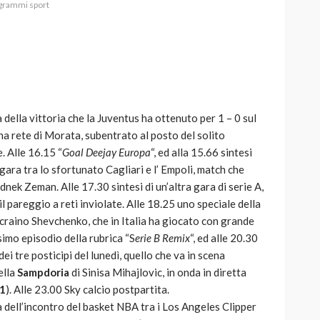
grammi sport
AUTO
SPORT
MG alle Final 8 di Coppa
ca della vittoria che la Juventus ha ottenuto per 1 – 0 sul
Davis: tennis mondiale e
a rete di Morata, subentrato al posto del solito
passione per
. Alle 16.15 “
Goal Deejay Europa
“, ed alla 15.66 sintesi
quale
l’automobilismo
 gara tra lo sfortunato Cagliari e l’ Empoli, match che
o prato
abbracciano la stessa causa
dnek Zeman. Alle 17.30 sintesi di un’altra gara di serie A,
l pareggio a reti inviolate. Alle 18.25 uno speciale della
784
579
god
9 mesi ago
craino Shevchenko, che in Italia ha giocato con grande
esimo episodio della rubrica “S
erie B Remix
“, ed alle 20.30
dei tre posticipi del lunedì, quello che va in scena
ella
Sampdoria
di Sinisa Mihajlovic, in onda in diretta
 1
). Alle 23.00 Sky calcio postpartita.
ca dell’incontro del basket NBA tra i Los Angeles Clipper