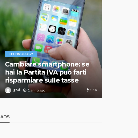
VARIE
TECHNOLOGY
Migliori r
Cambiare smartphone: se
guida agg
hai la Partita IVA può farti
scegliere
risparmiare sulle tasse
perfetto
1.1K
god
god
1 anno ago
1 an
ADS