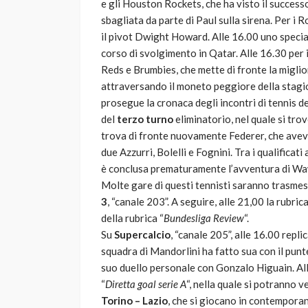
e gli Houston Rockets, che ha visto il success
sbagliata da parte di Paul sulla sirena. Per i
il pivot Dwight Howard. Alle 16.00 uno special
corso di svolgimento in Qatar. Alle 16.30 per i
Reds e Brumbies, che mette di fronte la miglio
attraversando il moneto peggiore della stagion
prosegue la cronaca degli incontri di tennis 
del
terzo turno
eliminatorio, nel quale si tro
trova di fronte nuovamente Federer, che aveva 
due Azzurri, Bolelli e Fognini. Tra i qualificat
è conclusa prematuramente l’avventura di Wa
Molte gare di questi tennisti saranno trasmes
3
, “canale 203”. A seguire, alle 21,00 la rubrica
della rubrica “
Bundesliga Review
“.
Su
Supercalcio
, “canale 205”, alle 16.00 repl
squadra di Mandorlini ha fatto sua con il punte
suo duello personale con Gonzalo Higuain. All
“
Diretta goal serie A
“, nella quale si potranno v
Torino – Lazio
, che si giocano in contempora