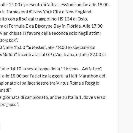
 alle 14.00 e presenta un’altra sessione anche alle 18.00.
no le formazioni di New York City e New England
alto con gli sci dal trampolino HS 134 di Oslo.
ara di Formula E da Biscayne Bay in Florida. Alle 17.30
er, chiusa in favore della seconda solo negli attimi
ctors box
“.
.”, alle 15.00 “
Si Basket
“, alle 18.00 lo speciale sul
SiMotori
“, incentrata sul GP d’Australia, ed alle 22.00 la
”. alle 14.10 la sesta tappa della “Tirreno – Adriatico”,
, alle 18.00 per l’atletica leggera la Half Marathon del
ampionato di pallacanestro tra Virtus Roma e Reggio
Lunedì
“.
a giornata di campionato, anche su Italia 1, dove verso
stro gioco
“.