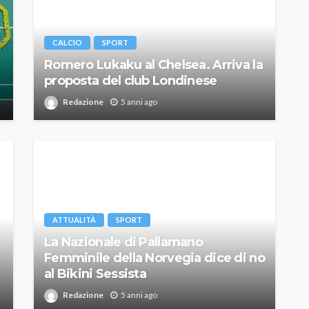
CALCIO
SPORT
Romero Lukaku al Chelsea. Arriva la
proposta del club Londinese
Redazione
5 anni ago
ATTUALITÀ
SPORT
La Nazionale di Pallamano
Femminile della Norvegia dice di no
al Bikini Sessista
Redazione
5 anni ago