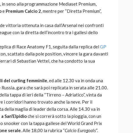
ia, in seno alla programmazione Mediaset Premium,
o
e
Premium Calcio 2
, mentre per “Diretta Premium”,
nde vittoria ottenuta in casa dall’Arsenal nei confronti
gue con la diretta dell’incontro tra i gallesi dello
 replica di Race Anatomy F1, seguita dalla replica del
GP
ton, scattato dalla pole position, vincere la gara davanti
rrari di Sebastian Vettel, che ha condotto la sua
i del curling femminile
, ed alle 12.30 va in onda una
 Russia, gara che sarà poi replicata in serata alle 21.00.
della tappa di ieri della “Tirreno – Adriatico”, vinta da
ve i corridori hanno trovato anche la neve. Per il
a della maglia di leader della corsa. Alle 14.30 va in
i a San’Elpidio
che si correrà sotto la pioggia, con un
6 lo snooker con la tappa gallese del World Grand Prix
one serale
. Alle 18,00 la rubrica “
Calcio Eurogoals
“.