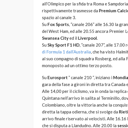
all’Olimpico per la sfida tra Roma e Sampdor
rispettivamente trasmesse da
Premium Calci
spazio al canale 3.
Su
Fox Sports
, “canale 206” alle 16.30 la gra
del West Ham, ed alle 20.55 ancora Premier Lea
Swansea City
ed il
Liverpool
.
Su
Sky Sport F1 HD
, “canale 207”, alle 17.00
di Formula 1 dall’Australia
, che ha visto Halmi
al suo compagno di squadra Rosberg, ed alla Fe
monoposto ad un ottimo terzo posto.
Su
Eurosport
” canale 210 “, iniziano i
Mondial
gara della fase a gironi in diretta tra Canada e
Alle 14,00 per il ciclismo, va in onda la replica 
Quintana nell’arrivo in salita al Terminillo, do
Colombiano, oltre la vittoria anche la conquist
diretta la tappa odierna, che si svolge da
Riet
arrivo finale riservato ai velocisti. Alle 16.1
che si disputa a Llandudno. Alle 20.00 la
sessi