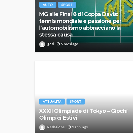
AUTO
SPORT
MG alle Final 8 di Coppa Davis:
tennis mondiale e passione per
l’automobilismo abbracciano la
stessa causa
god
9 mesi ago
ATTUALITÀ
SPORT
XXXII Olimpiade di Tokyo – Giochi
Olimpici Estivi
Redazione
5 anni ago