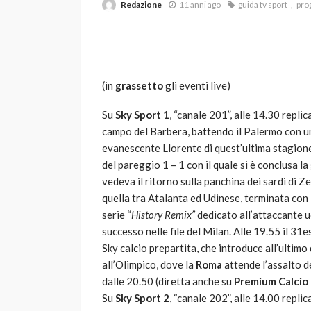
Redazione
11 anni ago
guida tv sport
pro
(in
grassetto
gli eventi live)
Su
Sky Sport 1
, “canale 201”, alle 14.30 repli
campo del Barbera, battendo il Palermo con un
VARIE
evanescente Llorente di quest’ultima stagione
Robot tagliaerba: 
del pareggio 1 – 1 con il quale si è conclusa la
scegliere per il tu
vedeva il ritorno sulla panchina dei sardi di Ze
quella tra Atalanta ed Udinese, terminata con i
god
1 anno ago
serie “
History Remix”
dedicato all’attaccante u
successo nelle file del Milan. Alle 19.55 il 31
Sky calcio prepartita, che introduce all’ultimo 
all’Olimpico, dove la
Roma
attende l’assalto d
dalle 20.50 (diretta anche su
Premium Calcio
Su
Sky Sport 2
, “canale 202”, alle 14.00 repli