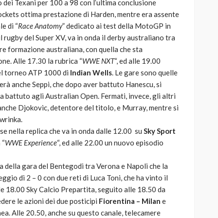
o dei Texani per 100 a 98 con l’ultima conclusione
 Rockets ottima prestazione di Harden, mentre era assente
e di “
Race Anatomy
” dedicato ai test della MotoGP in
l rugby del Super XV, va in onda il derby australiano tra
re formazione australiana, con quella che sta
e. Alle 17.30 la rubrica “
WWE NXT
“, ed alle 19.00
del torneo ATP 1000 di
Indian Wells
. Le gare sono quelle
verà anche Seppi, che dopo aver battuto Hanescu, si
battuto agli Australian Open. Fermati, invece, gli altri
i anche Djokovic, detentore del titolo, e Murray, mentre si
wrinka.
se nella replica che va in onda dalle 12.00 su
Sky Sport
 “
WWE Experience
“, ed alle 22.00 un nuovo episodio
ica della gara del Bentegodi tra Verona e Napoli che la
ggio di 2 – 0 con due reti di Luca Toni, che ha vinto il
e 18.00 Sky Calcio Prepartita, seguito alle 18.50 da
edere le azioni dei due posticipi
Fiorentina – Milan
e
nea. Alle 20.50, anche su questo canale, telecamere