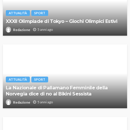
ATTUALITÀ
SPORT
XXXII Olimpiade di Tokyo – Giochi Olimpici Estivi
5 anni ago
Redazione
ATTUALITÀ
SPORT
La Nazionale di Pallamano Femminile della
Norvegia dice di no al Bikini Sessista
5 anni ago
Redazione