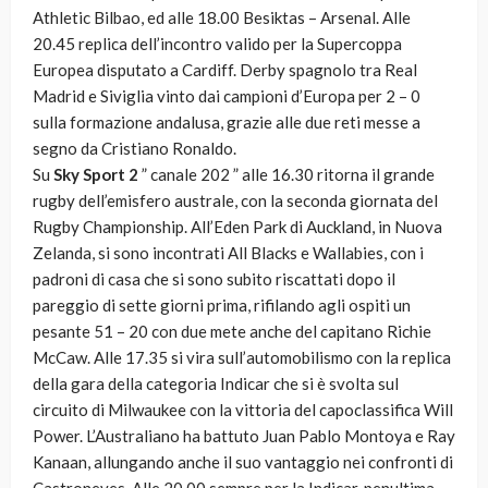
Athletic Bilbao, ed alle 18.00 Besiktas – Arsenal. Alle
20.45 replica dell’incontro valido per la Supercoppa
Europea disputato a Cardiff. Derby spagnolo tra Real
Madrid e Siviglia vinto dai campioni d’Europa per 2 – 0
sulla formazione andalusa, grazie alle due reti messe a
segno da Cristiano Ronaldo.
Su
Sky Sport 2
” canale 202 ” alle 16.30 ritorna il grande
rugby dell’emisfero australe, con la seconda giornata del
Rugby Championship. All’Eden Park di Auckland, in Nuova
Zelanda, si sono incontrati All Blacks e Wallabies, con i
padroni di casa che si sono subito riscattati dopo il
pareggio di sette giorni prima, rifilando agli ospiti un
pesante 51 – 20 con due mete anche del capitano Richie
McCaw. Alle 17.35 si vira sull’automobilismo con la replica
della gara della categoria Indicar che si è svolta sul
circuito di Milwaukee con la vittoria del capoclassifica Will
Power. L’Australiano ha battuto Juan Pablo Montoya e Ray
Kanaan, allungando anche il suo vantaggio nei confronti di