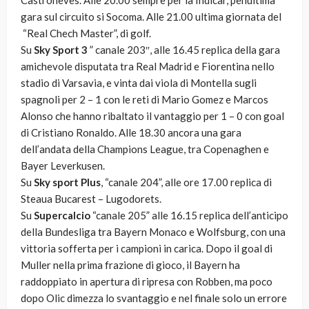
Castroneves. Alle 20.00 sempre per la Indicar, penultima
gara sul circuito si Socoma. Alle 21.00 ultima giornata del
“Real Chech Master”, di golf.
Su
Sky Sport 3
” canale 203″, alle 16.45 replica della gara
amichevole disputata tra Real Madrid e Fiorentina nello
stadio di Varsavia, e vinta dai viola di Montella sugli
spagnoli per 2 – 1 con le reti di Mario Gomez e Marcos
Alonso che hanno ribaltato il vantaggio per 1 – 0 con goal
di Cristiano Ronaldo. Alle 18.30 ancora una gara
dell’andata della Champions League, tra Copenaghen e
Bayer Leverkusen.
Su
Sky sport Plus
, “canale 204”, alle ore 17.00 replica di
Steaua Bucarest – Lugodorets.
Su
Supercalcio
“canale 205” alle 16.15 replica dell’anticipo
della Bundesliga tra Bayern Monaco e Wolfsburg, con una
vittoria sofferta per i campioni in carica. Dopo il goal di
Muller nella prima frazione di gioco, il Bayern ha
raddoppiato in apertura di ripresa con Robben, ma poco
dopo Olic dimezza lo svantaggio e nel finale solo un errore