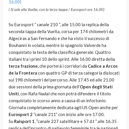
( Si sale alla Vuelta, con la terza tappa / Eurosport ore 16.00)
Su Eurosport ” canale 210 “, alle 15.00 la replica della
seconda tappa della Vuelta, corsa per 174 chilometri da
Algeciras a San Fernando e che ha visto il successo di
Bouhanni in volata, mentre lo spagnolo Valverde ha
conquistato la testa della classifica generale. Quattro
italiani tra i primi 10 dello sprint. Alle 16.00 diretta della
terza frazione,
che porterà i corridori da
Cadice a Arcos
de la Frontera
con quattro GP di terza categoria dislocati
sui 198 chilometri del percorso. Alle 17.45 ed alle 21.00
due sessioni della prima giornata dell’
Open degli Stati
Uniti
, con Rafa Nadal che non potrà difendere il titolo
conquistato lo scorso anno a causa di un infortunio.
Giornata completamente dedicata agli US Open anche per
Eurosport 2
“canale 211” con inizio alle ore 17.00.
Su
Raisport 1
, “canale 227 satellitare e 57 d.t ” alle 16.35
replica dell’incontro di pallavolo femminile tra le nazionali