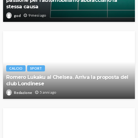
passione per l’automobilismo abbracciano la
stessa causa
9 mesi ago
god
CALCIO
SPORT
Romero Lukaku al Chelsea. Arriva la proposta del
club Londinese
5 anni ago
Redazione