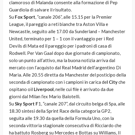
clamoroso di Malanda consente alla formazione di Pep
Guardiola di salvare il risultato.
Su
Fox Sport
, “canale 206”, alle 15.15 per la Premier
League, il pareggio a reti bianche tra Aston Villa e
Newcastle, seguito alle 17.00 da Sunderland – Manchester
United, terminato per 1 – 1 con il vantaggio per i Red
Devils di Mata ed il pareggio per i padroni di casa di
Rodwell. Per Van Gaal dopo due giornate di campionato,
solo un punto all’attivo, ma la buona notizia arriva dal
mercato con l’acquisto dal Real Madrid dell’argentino Di
Maria. Alle 20.55 diretta da Manchester del posticipo della
seconda di campionato con i campioni in carica de
l City
che
ospitano oil
Liverpool
, nelle cui file è arrivato da due
giorni dal Milan l’ex Mario Balotelli.
Su
Sky Sport F
1, “canale 207”, dal circuito belga di Spa, alle
18.30 sintesi della Sprint Race della categoria GP2,
seguita alle 19.30 da quella della Formula Uno, con la
seconda vittoria stagionale consecutiva di Ricciardo che
ha battuto Rosberg su Mercedes e Bottas su Williams, Il