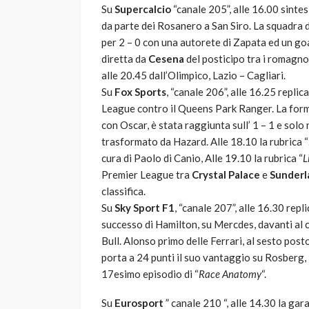
Su
Supercalcio
“canale 205”, alle 16.00 sintes
da parte dei Rosanero a San Siro. La squadra d
per 2 – 0 con una autorete di Zapata ed un goa
diretta da
Cesena
del posticipo tra i romagnol
alle 20.45 dall’Olimpico, Lazio – Cagliari.
Su
Fox Sports
, “canale 206”, alle 16.25 repli
League contro il Queens Park Ranger. La for
con Oscar, è stata raggiunta sull’ 1 – 1 e solo 
trasformato da Hazard. Alle 18.10 la rubrica “
cura di Paolo di Canio, Alle 19.10 la rubrica “
L
Premier League tra
Crystal Palace
e
Sunderl
classifica.
Su
Sky Sport F1
, “canale 207”, alle 16.30 repl
successo di Hamilton, su Mercdes, davanti al
Bull. Alonso primo delle Ferrari, al sesto po
porta a 24 punti il suo vantaggio su Rosberg, i
17esimo episodio di “
Race Anatomy
“.
Su
Eurosport
” canale 210 “, alle 14.30 la ga