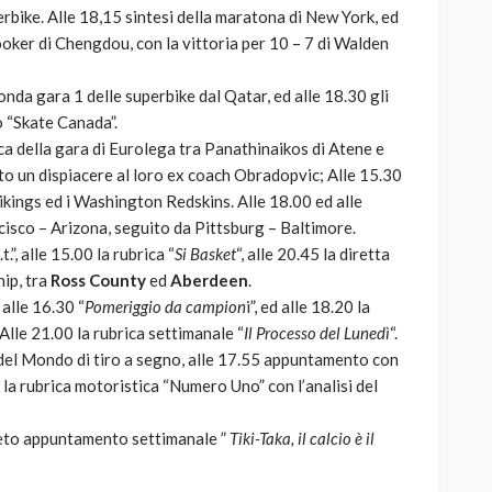
erbike. Alle 18,15 sintesi della maratona di New York, ed
nooker di Chengdou, con la vittoria per 10 – 7 di Walden
 onda gara 1 delle superbike dal Qatar, ed alle 18.30 gli
o “Skate Canada”.
ica della gara di Eurolega tra Panathinaikos di Atene e
to un dispiacere al loro ex coach Obradopvic; Alle 15.30
ikings ed i Washington Redskins. Alle 18.00 ed alle
isco – Arizona, seguito da Pittsburg – Baltimore.
.”, alle 15.00 la rubrica “
Si Basket
“, alle 20.45 la diretta
ip, tra
Ross County
ed
Aberdeen
.
 alle 16.30 “
Pomeriggio da campion
i”, ed alle 18.20 la
lle 21.00 la rubrica settimanale “
Il Processo del Lunedì
“.
pa del Mondo di tiro a segno, alle 17.55 appuntamento con
0 la rubrica motoristica “Numero Uno” con l’analisi del
nsueto appuntamento settimanale ”
Tiki-Taka, il calcio è il