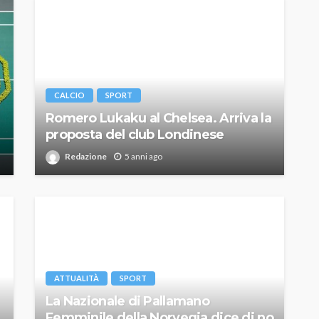
CALCIO
SPORT
Romero Lukaku al Chelsea. Arriva la
proposta del club Londinese
Redazione
5 anni ago
ATTUALITÀ
SPORT
La Nazionale di Pallamano
Femminile della Norvegia dice di no