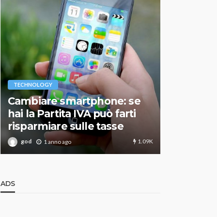
VARIE
TECHNOLOGY
Migliori r
Cambiare smartphone: se
guida agg
hai la Partita IVA può farti
scegliere
risparmiare sulle tasse
perfetto
1.09K
god
god
1 anno ago
1 an
ADS