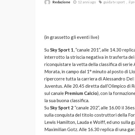
Redazione
12 anni ago
guida tv sport
il p
(in grassetto gli eventi live)
Su
Sky Sport 1
, “canale 201”, alle 14.30 repli
interrotto la striscia negativa in trasferta de
VARIE
riconquistare la vetta della classifica di serie 
Robot tagliaerba: 
Morata, in campo dal 1° minuto al posto di Ll
scegliere per il tu
ripercorre tutta la carriera di Alessandro Del 
Juventus. Alle 20.45 diretta dall’Olimpico di R
god
1 anno ago
sul canale
Premium Calcio
), con la formazion
la sua buona classifica.
Su
Sky Sport 2
“canale 202”, alle 16.00 il 36es
sulla conquista del titolo costruttori della F
Lewis Hamilton, Lauda e Wolff, ed uno sulla gar
Maximilian Gotz. Alle 16.30 replica di una ga