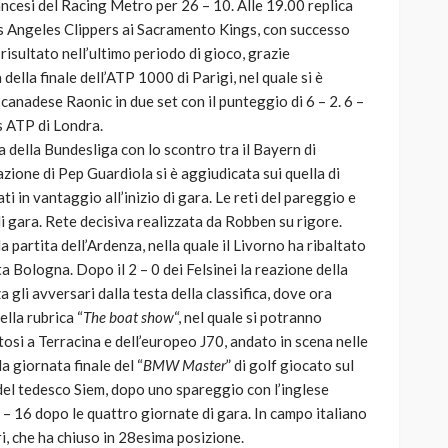
ancesi del Racing Metro per 26 – 10. Alle 19.00 replica
os Angeles Clippers ai Sacramento Kings, con successo
risultato nell’ultimo periodo di gioco, grazie
della finale dell’ATP 1000 di Parigi, nel quale si è
canadese Raonic in due set con il punteggio di 6 – 2. 6 –
ls ATP di Londra.
a della Bundesliga con lo scontro tra il Bayern di
ione di Pep Guardiola si è aggiudicata sui quella di
i in vantaggio all’inizio di gara. Le reti del pareggio e
di gara. Rete decisiva realizzata da Robben su rigore.
la partita dell’Ardenza, nella quale il Livorno ha ribaltato
a Bologna. Dopo il 2 – 0 dei Felsinei la reazione della
za gli avversari dalla testa della classifica, dove ora
ella rubrica “
The boat show
“, nel quale si potranno
ltosi a Terracina e dell’europeo J70, andato in scena nelle
a giornata finale del “
BMW Master
” di golf giocato sul
 del tedesco Siem, dopo uno spareggio con l’inglese
 a – 16 dopo le quattro giornate di gara. In campo italiano
ri, che ha chiuso in 28esima posizione.