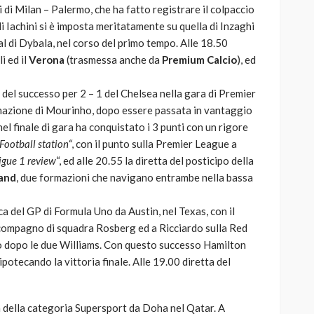
i di Milan – Palermo, che ha fatto registrare il colpaccio
i Iachini si è imposta meritatamente su quella di Inzaghi
l di Dybala, nel corso del primo tempo. Alle 18.50
i ed il
Verona
(trasmessa anche da
Premium Calcio
), ed
ca del successo per 2 – 1 del Chelsea nella gara di Premier
mazione di Mourinho, dopo essere passata in vantaggio
nel finale di gara ha conquistato i 3 punti con un rigore
Football station
“, con il punto sulla Premier League a
igue 1 review
“, ed alle 20.55 la diretta del posticipo della
and
, due formazioni che navigano entrambe nella bassa
ica del GP di Formula Uno da Austin, nel Texas, con il
 compagno di squadra Rosberg ed a Ricciardo sulla Red
sto dopo le due Williams. Con questo successo Hamilton
potecando la vittoria finale. Alle 19.00 diretta del
ra della categoria Supersport da Doha nel Qatar. A