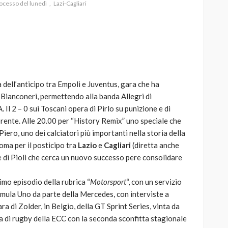
rocesso del lunedì
Lazi-Cagliari
AUTO
SPORT
MG alle Final 8 di Coppa
ca dell’anticipo tra Empoli e Juventus, gara che ha
Davis: tennis mondiale e
i Bianconeri, permettendo alla banda Allegri di
passione per
A. Il 2 – 0 sui Toscani opera di Pirlo su punizione e di
quale
l’automobilismo
orente. Alle 20.00 per “History Remix” uno speciale che
o prato
abbracciano la stessa causa
Piero, uno dei calciatori più importanti nella storia della
oma per il posticipo tra
Lazio
e
Cagliari
(diretta anche
784
579
god
9 mesi ago
e di Pioli che cerca un nuovo successo pere consolidare
imo episodio della rubrica “
Motorsport
“, con un servizio
ormula Uno da parte della Mercedes, con interviste a
a di Zolder, in Belgio, della GT Sprint Series, vinta da
ra di rugby della ECC con la seconda sconfitta stagionale