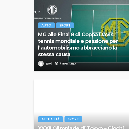
AUTO
SPORT
MG alle Final 8 di Coppa Davis:
tennis mondiale e passione per
l’automobilismo abbracciano la
stessa causa
god
9 mesi ago
ATTUALITÀ
SPORT
XXXII Olimpiade di Tokyo – Giochi