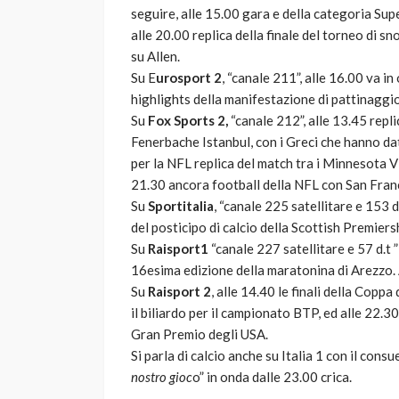
seguire, alle 15.00 gara e della categoria Sup
alle 20.00 replica della finale del torneo di s
su Allen.
Su E
urosport 2
, “canale 211”, alle 16.00 va in
highlights della manifestazione di pattinaggi
Su
Fox Sports 2,
“canale 212”, alle 13.45 repl
Fenerbache Istanbul, con i Greci che hanno da
per la NFL replica del match tra i Minnesota V
21.30 ancora football della NFL con San Franc
Su
Sportitalia
, “canale 225 satellitare e 153 d.t
del posticipo di calcio della Scottish Premiersh
Su
Raisport1
“canale 227 satellitare e 57 d.t ”
16esima edizione della maratonina di Arezzo. A
Su
Raisport 2
, alle 14.40 le finali della Cop
il biliardo per il campionato BTP, ed alle 22.3
Gran Premio degli USA.
Si parla di calcio anche su Italia 1 con il co
nostro gioc
o” in onda dalle 23.00 crica.