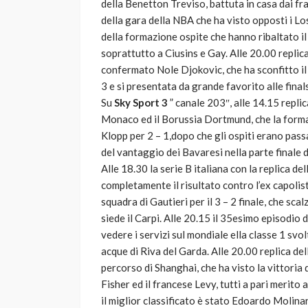
della Benetton Treviso, battuta in casa dai fr
della gara della NBA che ha visto opposti i L
della formazione ospite che hanno ribaltato il 
soprattutto a Ciusins e Gay. Alle 20.00 replica 
confermato Nole Djokovic, che ha sconfitto il 
3 e si presentata da grande favorito alle fina
Su
Sky Sport 3
” canale 203″, alle 14.15 replic
Monaco ed il Borussia Dortmund, che la formaz
Klopp per 2 – 1,dopo che gli ospiti erano passat
del vantaggio dei Bavaresi nella parte finale 
Alle 18.30 la serie B italiana con la replica del
completamente il risultato contro l’ex capolist
squadra di Gautieri per il 3 – 2 finale, che scal
siede il Carpi. Alle 20.15 il 35esimo episodio d
vedere i servizi sul mondiale ella classe 1 svo
acque di Riva del Garda. Alle 20.00 replica dell
percorso di Shanghai, che ha visto la vittoria
Fisher ed il francese Levy, tutti a pari merito
il miglior classificato è stato Edoardo Molina