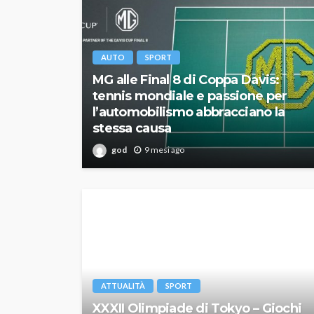
AUTO
SPORT
MG alle Final 8 di Coppa Davis:
tennis mondiale e passione per
l’automobilismo abbracciano la
stessa causa
god
9 mesi ago
ATTUALITÀ
SPORT
XXXII Olimpiade di Tokyo – Giochi