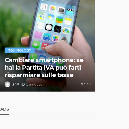
VARIE
TECHNOLOGY
Migliori r
Cambiare smartphone: se
guida agg
hai la Partita IVA può farti
scegliere
risparmiare sulle tasse
perfetto
1.1K
god
god
1 anno ago
1 an
ADS