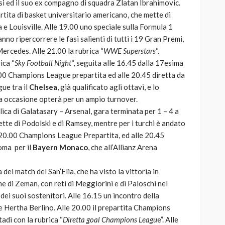
si ed il suo ex compagno di squadra Zlatan Ibrahimovic.
artita di basket universitario americano, che mette di
a e Louisville. Alle 19.00 uno speciale sulla Formula 1
nno ripercorrere le fasi salienti di tutti i 19 Gran Premi,
ercedes. Alle 21.00 la rubrica “
WWE Superstars
“.
ica “
Sky Football Night
“, seguita alle 16.45 dalla 17esima
0.00 Champions League prepartita ed alle 20.45 diretta da
ue tra il
Chelsea
, già qualificato agli ottavi, e lo
a occasione opterà per un ampio turnover.
plica di Galatasary – Arsenal, gara terminata per 1 – 4 a
te di Podolski e di Ramsey, mentre per i turchi è andato
e 20.00 Champions League Prepartita, ed alle 20.45
oma per il
Bayern Monaco
, che all’Allianz Arena
 del match del San’Elia, che ha visto la vittoria in
ne di Zeman, con reti di Meggiorini e di Paloschi nel
i dei suoi sostenitori. Alle 16.15 un incontro della
Hertha Berlino. Alle 20.00 il prepartita Champions
adi con la rubrica “
Diretta goal Champions Leagu
e”. Alle