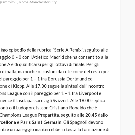
grammi tv
Roma-Manchester City
AUTO
SPORT
MG alle Final 8 di Coppa
esimo episodio della rubrica “Serie A Remix”, seguito alle
Davis: tennis mondiale e
ggio 0 – 0 con l’Atletico Madrid che ha consentito alla
passione per
 A e di qualificarsi per gli ottavi di finale. Per gli
quale
l’automobilismo
 di palla, ma poche occasioni da rete come del resto per
o prato
abbracciano la stessa causa
del pareggio per 1 – 1 tra Borussia Dortmund ed
one di Klopp. Alle 17.30 segue la sintesi dell’incontro
785
582
god
9 mesi ago
ons League con il pareggio per 1 – 1 tra Liverpool e
nvece il lasciapassare agli Svizzeri. Alle 18.00 replica
 contro il Ludogorets, con Cristiano Ronaldo che è
0 Champions League Prepartita, seguito alle 20.45 dallo
rcellona
e P
aris Saint Germain
. Gli Spagnoli devono
entre un pareggio manterrebbe in testa la formazione di