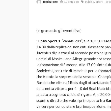
Redazione
12 anni ago
guida tv sport
pro
(in grassetto gli eventi live)
Su
Sky Sport 1
, “canale 201”, alle 10.00 il 14
14.30 dalla replica del non entusiasmante pare
VARIE
Juventus di piazzarsi al secondo posto nel girone
Robot tagliaerba: 
uomini di Mssimiliano Allegri grande possesso
scegliere per il tu
la formazione di Simeone. Alle 17.00 sintesi 
Andelecht, con rete di Immobile per la formazi
god
1 anno ago
che è stato la sorpresa della serata di Champi
Basilea che elimina i Reds dagli ottavi, dando i
della netta vittoria per 4 – 0 del Real Madrid
andato a segno su calcio di rigore. Alle 20.0
scontro diretto che vale il primo posto tra
Ba
vincere per conquistare la prima posizione, m