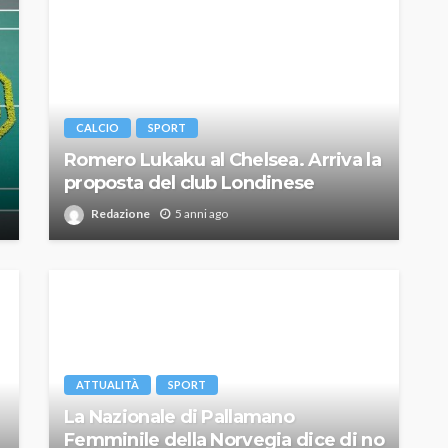
CALCIO
SPORT
Romero Lukaku al Chelsea. Arriva la
proposta del club Londinese
Redazione
5 anni ago
ATTUALITÀ
SPORT
La Nazionale di Pallamano
Femminile della Norvegia dice di no