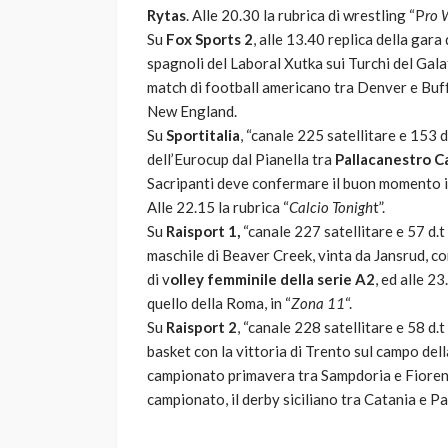
Rytas
. Alle 20.30 la rubrica di wrestling “P
ro 
Su
Fox Sports 2
, alle 13.40 replica della gara
spagnoli del Laboral Xutka sui Turchi del Gala
match di football americano tra Denver e Buf
New England.
Su
Sportitalia
, “canale 225 satellitare e 153 d.
dell’Eurocup dal Pianella tra
Pallacanestro C
Sacripanti deve confermare il buon momento in 
Alle 22.15 la rubrica “
Calcio Tonigh
t”.
Su
Raisport 1,
“canale 227 satellitare e 57 d.t “
maschile di Beaver Creek, vinta da Jansrud, co
di v
olley femminile della serie A2
, ed alle 2
quello della Roma, in “
Zona 11
“.
Su
Raisport 2
, “canale 228 satellitare e 58 d.
basket con la vittoria di Trento sul campo dell
campionato primavera tra Sampdoria e Fiorenti
campionato, il derby siciliano tra Catania e Pa