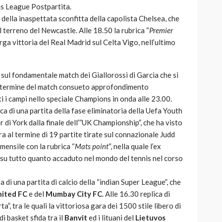
ons League Postpartita.
a della inaspettata sconfitta della capolista Chelsea, che
 terreno del Newcastle. Alle 18.50 la rubrica “
Premier
larga vittoria del Real Madrid sul Celta Vigo, nell’ultimo
0, sul fondamentale match dei Giallorossi di Garcia che si
 al termine del match consueto approfondimento
utti i campi nello speciale Champions in onda alle 23.00.
lica di una partita della fase eliminatoria della Uefa Youth
 di York dalla finale dell’”UK Championship”, che ha visto
ra al termine di 19 partite tirate sul connazionale Judd
mensile con la rubrica “
Mats point
“, nella quale l’ex
 su tutto quanto accaduto nel mondo del tennis nel corso
a di una partita di calcio della “indian Super League”, che
nited FC
e del
Mumbay City FC
. Alle 16.30 replica di
a”, tra le quali la vittoriosa gara dei 1500 stile libero di
i basket sfida tra il
Banvit
ed i lituani del
Lietuvos