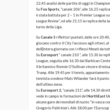
22.45 analisi delle partite di oggi in Champi
Su
Fox Sports
, “canale 206”, alle 16.25 replic
è stata battuta per 2 – 1 in Premier League sul
League Review
“, ed alle 21.15 la replica della 
turno della Liga.
Su
Canale 5
riflettori puntati, dalle ore 20.4
giocano contro il City l’accesso agli ottavi,
dell[intera giornata con i riflessi filmati da t
Su
Eurosport
” canale 210 “, alle 15.30 la rep
League, seguita alle 16.30 dal Barbican Center
il britannico Ronnie O’Sullivan vincere di misu
Trump. Alle 19.45 per il tennis, appuntamento 
tennista svedese Mats Wilander farà il punto
dell’ultimo mese.
Su
Eurosport 2,
“canale 211”, alle 14.30 dirett
vede in campo le formazioni del
NorthEast U
alcune gare dei mondiali di nuoto “in vasca cort
Gregorio Paltrinieri. Alle 18.00 per l’Eurocup d