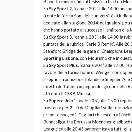
Blanc. In campo sfida attesissima tra Leo Mes
Su
Sky Sport 2
, “canale 202”, alle 14.00 una p
fronte le formazioni delle università di Indian
dedicato alla stagione 2014, nel quale si potra
che hanno portato al successo Hamilton e la M
Su
Sky Sport 3
, “canale 203”, alle 14.00 la rubr
puntata della rubrica “Serie B Remix”. Alle 2
Stamford Bridge della gara di Champions Leag
Sporting Lisbona
, con Mourinho che in quest
Su
Sky Sport Plus
, “canale 204”, alle 17.00 re
favore della formazione di Wenger con doppiet
a segno su punizione l’olandese Snejider. All
diretta dell’ultimo impegno del girone della R
affronta il
CSKA Mosca
.
Su
Supercalcio
“canale 205”, alle 15.00 replica
trasferta per 2 – 0 del Cagliari sulla formazio
primo tempo, ed il Cagliari che esce tra i fisch
Bundesliga, tra Borussia Moenchengladbach e 
League ed alle 20.45 panoramica da tutti gli st