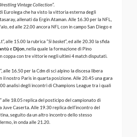
Wrestling Vintage Collection
“.
 di Eurolega che ha visto la vittoria esterna degli
tasaray, allenati da Ergin Ataman. Alle 16.30 per la NFL,
falo, ed alle 22.00 ancora NFL con in campo San Diego e
t”, alle 15.00 la rubrica “
Si basket
“, ed alle 20.30 la sfida
antù
e
Dijon
, nella quale la formazione di Pino
coppa con tre vittorie negli ultimi 4 match disputati.
, alle 16.50 per la Cdm di sci alpino la discesa libera
n il nostro Paris in quarta posizione. Alle 20.45 una gara
3.00 analisi degli incontri di Champions League tra i quali
t ” alle 18.05 replica del posticipo del campionato di
a Juve Caserta. Alle 19.30 replica dell’incontro del
na, seguito da un altro incontro dello stesso
lermo, in onda alle 21.20.