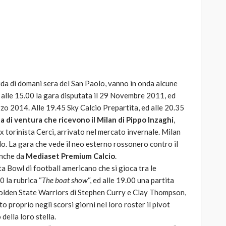
AUTO
SPORT
MG alle Final 8 di Coppa
sfida di domani sera del San Paolo, vanno in onda alcune
Davis: tennis mondiale e
: alle 15.00 la gara disputata il 29 Novembre 2011, ed
passione per
rzo 2014. Alle 19.45 Sky Calcio Prepartita, ed alle 20.35
quale
l’automobilismo
 di ventura che ricevono il Milan di Pippo Inzaghi
,
o prato
abbracciano la stessa causa
x torinista Cerci, arrivato nel mercato invernale. Milan
olo. La gara che vede il neo esterno rossonero contro il
784
580
god
9 mesi ago
anche da
Mediaset Premium Calcio
.
esta Bowl di football americano che si gioca tra le
0 la rubrica “
The boat show
“, ed alle 19.00 una partita
 Golden State Warriors di Stephen Curry e Clay Thompson,
o proprio negli scorsi giorni nel loro roster il pivot
ella loro stella.