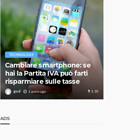
VARIE
TECHNOLOGY
Migliori r
Cambiare smartphone: se
guida agg
hai la Partita IVA può farti
scegliere
risparmiare sulle tasse
perfetto
1.1K
god
god
1 anno ago
1 an
ADS