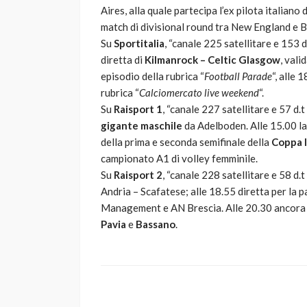
Aires, alla quale partecipa l’ex pilota italiano 
match di divisional round tra New England e B
Su
Sportitalia
, “canale 225 satellitare e 153 d.
diretta di
Kilmanrock – Celtic Glasgow
, vali
episodio della rubrica “
Football Parade
“, alle 
rubrica “
Calciomercato live weekend
“.
Su
Raisport 1
, “canale 227 satellitare e 57 d.t
gigante maschile
da Adelboden. Alle 15.00 la 
della prima e seconda semifinale della
Coppa I
campionato A1 di volley femminile.
Su
Raisport 2
, “canale 228 satellitare e 58 d.t
Andria – Scafatese; alle 18.55 diretta per la 
Management e AN Brescia. Alle 20.30 ancora ca
Pavia
e
Bassano
.