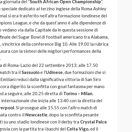
za giornata del “
South African Open Championship
“.
lo speciale dedicato al terzino inglese della Roma Ashley
enal si era trasferito nell’altra formazione londinese del
pions League, e che da quest’anno è alle dipendenze di
 vedano via dalla Capitale da in questa sessione di
finale del Sugar Bowl di football americano tra Alabama,
 vincitrice della conference Big 10. Alle 19.00 la rubrica
iusura con la sintesi delle migliori performances della
.
lica di Roma-Lazio del 22 settembre 2013; alle 17.50
match tra il
Sassuolo
e l’
Udinese
, due formazioni che si
iliani reduci dalla significativa vittoria di San Siro
ancora digerito la sconfitta con goal fantasma per mano
d a seguire, alle 20.25 diretta di
Torino – Milan
.
o internazionale che inizia alle 13.40 con la diretta del
verpool
. Si prosegue alle 15.55 con l’altro match di
ata contro il
Newcastle
, dopo la sconfitta pesante
ti su uno stadio londinese con il derby tra
Crystal Palce
gnola con la partita tra i baschi del
Celta Vigo
, ed il