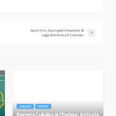
Sport in tv, la programmazione di
oggi domenica,11 Gennaio
CALCIO
SPORT
Romero Lukaku al Chelsea. Arriva la