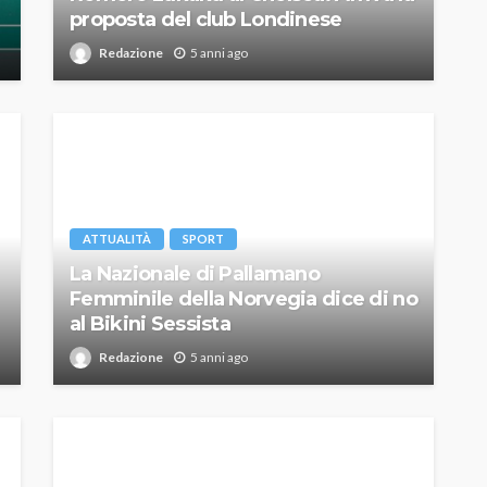
proposta del club Londinese
Redazione
5 anni ago
ATTUALITÀ
SPORT
La Nazionale di Pallamano
Femminile della Norvegia dice di no
al Bikini Sessista
Redazione
5 anni ago