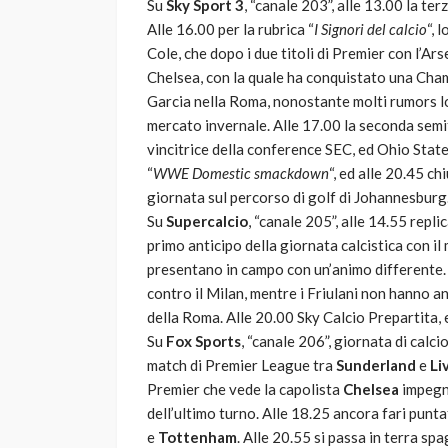
Su
Sky Sport 3
, “canale 203”, alle 13.00 la ter
Alle 16.00 per la rubrica “
I Signori del calcio
“, 
Cole, che dopo i due titoli di Premier con l’Ars
Chelsea, con la quale ha conquistato una Cham
Garcia nella Roma, nonostante molti rumors lo
mercato invernale. Alle 17.00 la seconda semi
vincitrice della conference SEC, ed Ohio State,
“
WWE Domestic smackdown
“, ed alle 20.45 ch
giornata sul percorso di golf di Johannesburg
Su
Supercalcio
, “canale 205”, alle 14.55 rep
primo anticipo della giornata calcistica con il 
presentano in campo con un’animo differente. Em
contro il Milan, mentre i Friulani non hanno 
della Roma. Alle 20.00 Sky Calcio Prepartita, e
Su
Fox Sports
, “canale 206”, giornata di calci
match di Premier League tra
Sunderland
e
Li
Premier che vede la capolista
Chelsea
impegn
dell’ultimo turno. Alle 18.25 ancora fari punta
e
Tottenham
. Alle 20.55 si passa in terra spa