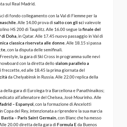
ata sul Real Madrid.
 sci di fondo collegamento con la Val di Fiemme per la
 maschile
. Alle 14.00 prova di
salto con gli sc
i valevole
polino HS 200 di Tauplitz. Alle 16.00 segue la
finale del
P di Doha
, in Qatar. Alle 17.45 nuovo passaggio in Val di
nica classica riservata alle donne
. Alle 18.15 si passa
tte
, con la disputa delle semifinali.
l Freestyle, la gara di Ski Cross in programma sulle nevi
Snowboard con la diretta dello
slalom parallelo a
i freccette, ed alle 18.45 la prima giornata del
cità
da Chelyabinsk in Russia. Alle 22.00 replica della
ica della gara di Eurolega tra Barcellona e Panathinaikos;
 dedicato all’allenatore del Chelsea, Josè Mourinho. Alle
Madrid – Espanyol
, con la formazione di Ancelotti
in Copa del Rey, intenzionata a riprendere la sua marcia
n
Bastia – Paris Saint Germain
, con Blanc che ha messo
Alle 20.00 diretta della gara di
Formula E
da Buenos