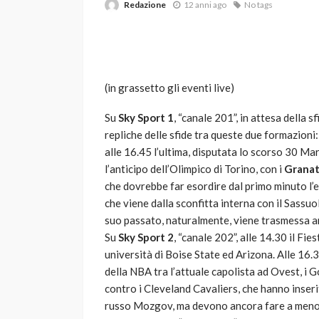
Redazione
12 anni ago
No tags
(in grassetto gli eventi live)
Su
Sky Sport 1
, “canale 201”, in attesa della 
repliche delle sfide tra queste due formazioni
VARIE
alle 16.45 l’ultima, disputata lo scorso 30 Ma
Robot tagliaerba: 
l’anticipo dell’Olimpico di Torino, con i
Granata
scegliere per il tu
che dovrebbe far esordire dal primo minuto l’e
che viene dalla sconfitta interna con il Sassu
god
1 anno ago
suo passato, naturalmente, viene trasmessa 
Su
Sky Sport 2
, “canale 202”, alle 14.30 il Fi
università di Boise State ed Arizona. Alle 16.3
della NBA tra l’attuale capolista ad Ovest, i
contro i Cleveland Cavaliers, che hanno inserit
russo Mozgov, ma devono ancora fare a meno d