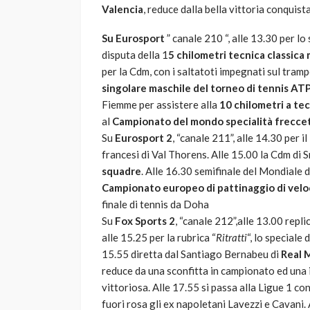
Valencia
, reduce dalla bella vittoria conquist
Su Eurosport
” canale 210 “, alle 13.30 per lo
disputa della 1
5 chilometri tecnica classica
per la Cdm, con i saltatoti impegnati sul tram
singolare maschile del torneo di tennis AT
Fiemme per assistere alla
10 chilometri a tec
al
Campionato del mondo specialità frecce
Su
Eurosport 2
, “canale 211”, alle 14.30 per i
francesi di Val Thorens. Alle 15.00 la Cdm di 
squadre
. Alle 16.30 semifinale del Mondiale d
Campionato europeo di pattinaggio di velo
finale di tennis da Doha
Su
Fox Sports 2
, “canale 212”,alle 13.00 repl
alle 15.25 per la rubrica “
Ritratti
“, lo speciale
15.55 diretta dal Santiago Bernabeu di
Real 
reduce da una sconfitta in campionato ed una 
vittoriosa. Alle 17.55 si passa alla Ligue 1 co
fuori rosa gli ex napoletani Lavezzi e Cavani. 