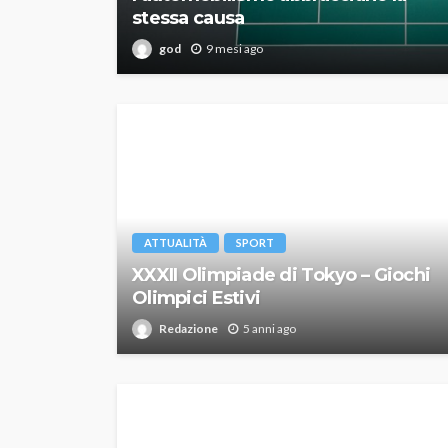
stessa causa
god
9 mesi ago
ATTUALITÀ
SPORT
XXXII Olimpiade di Tokyo – Giochi
Olimpici Estivi
Redazione
5 anni ago