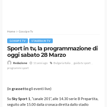
Home
Gossip e Tv
GOSSIP E TV
STASERA IN TV
Sport in tv, la programmazione di
oggi sabato 28 Marzo
11 anni ago
Bulgaria Italia
guida tv sport
Redazione
programmi sport
(in
grassetto
gli eventi live)
Su
Sky Sport 1
, “canale 201”, alle 14.30 serie B Prepartita,
seguito alle 15.00 dalla cronaca diretta dallo stadio