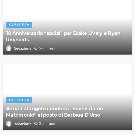
GOSSIP E TV
10 Anniversario “social” per Blake Lively e Ryan
Reynolds
5 anni ago
Redazione
GOSSIP E TV
Anna Tatangelo condurrà “Scene da un
Matrimonio” al posto di Barbara D’Urso
5 anni ago
Redazione