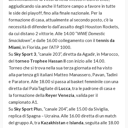
aggiudicando sia anche il fattore campo a favore in tutte
le side dei playoff, fino alla finale nazionale. Per la
formazione di casa, attualmente al secondo posto, c’è la
necessità di difenderlo dall’assalto degli Houston Rockets,
da cui distano 2 vittorie. Alle 14.00 “
WWE Domestic
Smackdown
“, e dalle 16.00 collegamento con il
tennis da
Miami,
in Florida, per l’ATP 1000.
Su
Sky Sport 3
, “canale 203”, diretta da Agadir, in Marocco,
del
torneo Trophee Hassan II
con inizio alle 14.00.
Torneo che si trova nella sua terza giornata ed ha visto
alla partenza gli italiani Matteo Manassero, Pavan, Tadini
e Paratore. Alle 18.00 si passa al basket femminile con una
diretta dal PalaTagliate di
Lucca
, tra le padrone di casa e
la formazione della
Reyer Venezia
, valida per il
campionato A1.
Su
Sky Sport Plu
s, “canale 204”, alle 15.00 da Siviglia,
replica di Spagna – Ucraina. Alle 16.00 diretta di un match
del gruppo A, tra
Kazakhistan
e
Islanda
, seguita alle 18.00