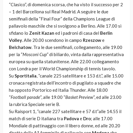
“Clasico”, di domenica scorsa, che ha visto il successo per 2
– 1 del Barcellona sul Real Madrid. A seguire le due
semifinali della “Final Four” della Champions League di
pallavolo maschile che si svolgono a Berlino. Alle 17.00 si
sfidano lo
Zenit Kazan
ed i padroni di casa del
Berlin
Volley
. Alle 20.00 scendono in campo
Rzeszow
e
Belchatow
. Tra le due semifinali, collegamento, alle 19.00
per la “
Mosconi Cup
” di biliardo, vinta dalla rappresentativa
europea su quella statunitense. Alle 22.00 collegamento
con Londra per il World Championship di tennis tavolo.
Su
Sportitalia
, “canale 225 satellitare e 153 d.t.”, alle 15.00
cronaca registrata dell’incontro di pugilato a squadre che
ha opposto Portorico ed Italia Thunder. Alle 18.00
“
Football parade
“, alle 19.00 “
Basket Preview
“, ed alle 23.00
la rubrica Speciale serie B.
Su Raisport 1, “canale 227 satellitare e 57 d.t”alle 14.55 il
match di serie D italiana tra
Padova
e
Dro
; alle 17.00
Mondiale di pattinaggio con il libero donne, ed alle 20.20
diretta della A1 femminile di pallavolo con
Modena
che