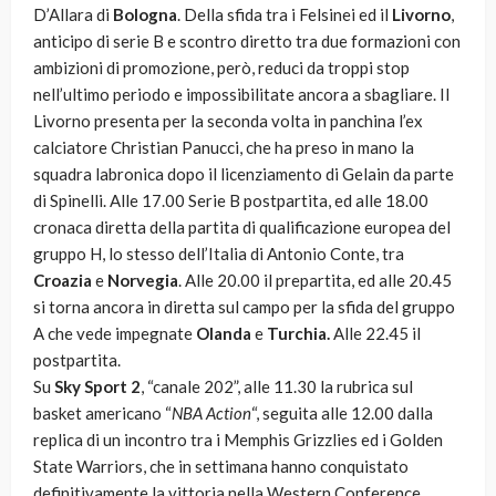
D’Allara di
Bologna
. Della sfida tra i Felsinei ed il
Livorno
,
anticipo di serie B e scontro diretto tra due formazioni con
ambizioni di promozione, però, reduci da troppi stop
nell’ultimo periodo e impossibilitate ancora a sbagliare. Il
Livorno presenta per la seconda volta in panchina l’ex
calciatore Christian Panucci, che ha preso in mano la
squadra labronica dopo il licenziamento di Gelain da parte
di Spinelli. Alle 17.00 Serie B postpartita, ed alle 18.00
cronaca diretta della partita di qualificazione europea del
gruppo H, lo stesso dell’Italia di Antonio Conte, tra
Croazia
e
Norvegia
. Alle 20.00 il prepartita, ed alle 20.45
si torna ancora in diretta sul campo per la sfida del gruppo
A che vede impegnate
Olanda
e
Turchia.
Alle 22.45 il
postpartita.
Su
Sky Sport 2
, “canale 202”, alle 11.30 la rubrica sul
basket americano “
NBA Action
“, seguita alle 12.00 dalla
replica di un incontro tra i Memphis Grizzlies ed i Golden
State Warriors, che in settimana hanno conquistato
definitivamente la vittoria nella Western Conference,