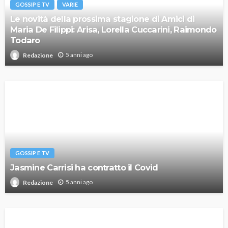
GOSSIP E TV
VARIE
Le novità della prossima stagione di Amici di
Maria De Filippi: Arisa, Lorella Cuccarini, Raimondo
Todaro
5 anni ago
Redazione
GOSSIP E TV
Jasmine Carrisi ha contratto il Covid
5 anni ago
Redazione