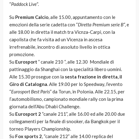
“
Paddock Live
“.
Su
Premium Calcio
, alle 15.00, appuntamento con le
emozioni della serie cadetta con “
Diretta Premium serie B
“, e
alle 18.00 in diretta il match tra Vicnza-Carpi, con la
capolista che fa visita ad un Vicenza in ascesa
irrefrenabile, incontro di assoluto livello in ottica
promozione.
Su
Eurosport
” canale 210 “, alle 12.30 Mondiale di
pattinaggio da Shanghai con la specialità libero uomini.
Alle 15.30 prosegue con la
sesta frazione in diretta, il
Giro di Catalogna
. Alle 19.00 per lo Speedway, l’evento
“
Eurosport Best Paris
” da Torun, in Polonia. Alle 22.15, per
l’automobilismo, campionato mondiale rally con la prima
giornata dell’Abu Dhabi Challenge.
Su
Eurosport 2
“canale 211”, alle 16.00 ed alle 20.00 due
collegamenti per la finale di snooker, da Bangkok per il
torneo Players Championship.
Su
Fox sports 2
, “canale 212” alle 14.00 replica del