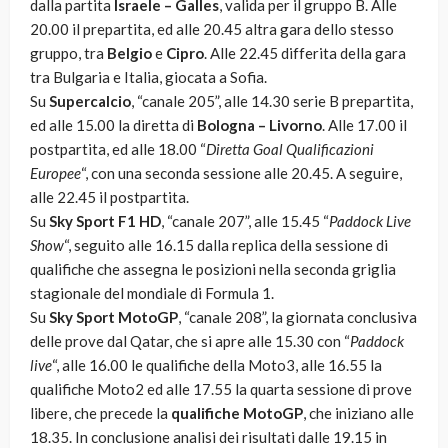
dalla partita
Israele – Galles
, valida per il gruppo B. Alle
20.00 il prepartita, ed alle 20.45 altra gara dello stesso
gruppo, tra
Belgio
e
Cipro
. Alle 22.45 differita della gara
tra Bulgaria e Italia, giocata a Sofia.
Su
Supercalcio
, “canale 205”, alle 14.30 serie B prepartita,
ed alle 15.00 la diretta di
Bologna – Livorno
. Alle 17.00 il
postpartita, ed alle 18.00 “
Diretta Goal Qualificazioni
Europee
“, con una seconda sessione alle 20.45. A seguire,
alle 22.45 il postpartita.
Su
Sky Sport F1 HD
, “canale 207”, alle 15.45 “
Paddock Live
Show
“, seguito alle 16.15 dalla replica della sessione di
qualifiche che assegna le posizioni nella seconda griglia
stagionale del mondiale di Formula 1.
Su
Sky Sport MotoGP
, “canale 208”, la giornata conclusiva
delle prove dal Qatar, che si apre alle 15.30 con “
Paddock
live
“, alle 16.00 le qualifiche della Moto3, alle 16.55 la
qualifiche Moto2 ed alle 17.55 la quarta sessione di prove
libere, che precede la
qualifiche MotoGP
, che iniziano alle
18.35. In conclusione analisi dei risultati dalle 19.15 in