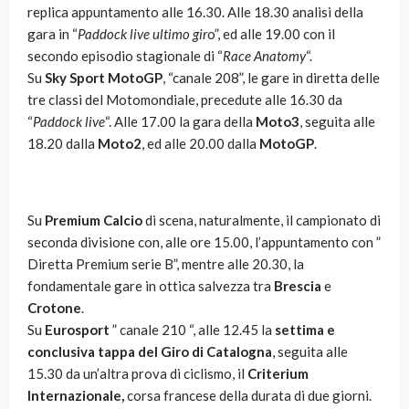
replica appuntamento alle 16.30. Alle 18.30 analisi della
gara in “
Paddock live ultimo gir
o”, ed alle 19.00 con il
secondo episodio stagionale di “
Race Anatomy
“.
Su
Sky Sport MotoGP
, “canale 208”, le gare in diretta delle
tre classi del Motomondiale, precedute alle 16.30 da
“
Paddock live
“. Alle 17.00 la gara della
Moto3
, seguita alle
18.20 dalla
Moto2
, ed alle 20.00 dalla
MotoGP
.
Su
Premium Calcio
di scena, naturalmente, il campionato di
seconda divisione con, alle ore 15.00, l’appuntamento con ”
Diretta Premium serie B”, mentre alle 20.30, la
fondamentale gare in ottica salvezza tra
Brescia
e
Crotone
.
Su
Eurosport
” canale 210 “, alle 12.45 la
settima e
conclusiva tappa del Giro di Catalogna
, seguita alle
15.30 da un’altra prova di ciclismo, il
Criterium
Internazionale,
corsa francese della durata di due giorni.