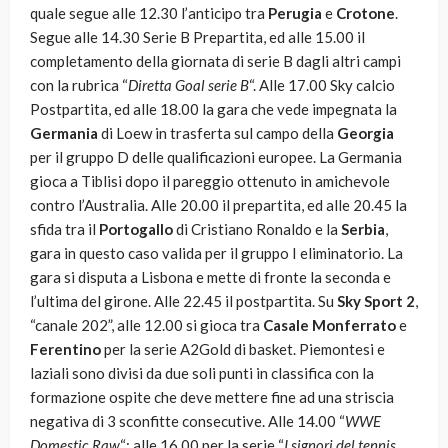
quale segue alle 12.30 l’anticipo tra
Perugia
e
Crotone
.
Segue alle 14.30 Serie B Prepartita, ed alle 15.00 il
completamento della giornata di serie B dagli altri campi
con la rubrica “
Diretta Goal serie B
“. Alle 17.00 Sky calcio
Postpartita, ed alle 18.00 la gara che vede impegnata la
Germania
di Loew in trasferta sul campo della
Georgia
per il gruppo D delle qualificazioni europee. La Germania
gioca a Tiblisi dopo il pareggio ottenuto in amichevole
contro l’Australia. Alle 20.00 il prepartita, ed alle 20.45 la
sfida tra il
Portogallo
di Cristiano Ronaldo e la
Serbia
,
gara in questo caso valida per il gruppo I eliminatorio. La
gara si disputa a Lisbona e mette di fronte la seconda e
l’ultima del girone. Alle 22.45 il postpartita. Su
Sky Sport 2
,
“canale 202”, alle 12.00 si gioca tra
Casale Monferrato
e
Ferentino
per la serie A2Gold di basket. Piemontesi e
laziali sono divisi da due soli punti in classifica con la
formazione ospite che deve mettere fine ad una striscia
negativa di 3 sconfitte consecutive. Alle 14.00 “
WWE
Domestic Raw
“; alle 16.00 per la serie “
I signori del tennis