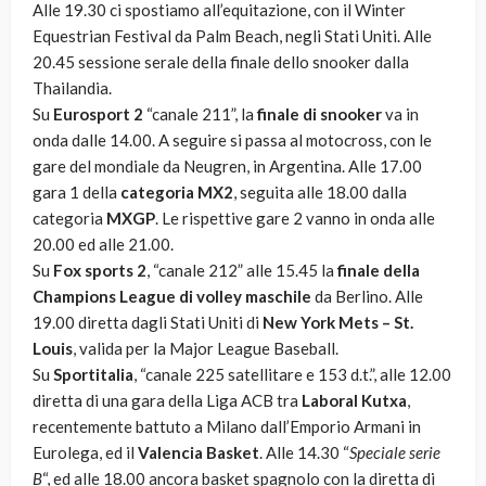
Alle 19.30 ci spostiamo all’equitazione, con il Winter
Equestrian Festival da Palm Beach, negli Stati Uniti. Alle
20.45 sessione serale della finale dello snooker dalla
Thailandia.
Su
Eurosport 2
“canale 211”, la
finale di snooker
va in
onda dalle 14.00. A seguire si passa al motocross, con le
gare del mondiale da Neugren, in Argentina. Alle 17.00
gara 1 della
categoria MX2
, seguita alle 18.00 dalla
categoria
MXGP
. Le rispettive gare 2 vanno in onda alle
20.00 ed alle 21.00.
Su
Fox sports 2
, “canale 212” alle 15.45 la
finale della
Champions League di volley maschile
da Berlino. Alle
19.00 diretta dagli Stati Uniti di
New York Mets – St.
Louis
, valida per la Major League Baseball.
Su
Sportitalia
, “canale 225 satellitare e 153 d.t.”, alle 12.00
diretta di una gara della Liga ACB tra
Laboral Kutxa
,
recentemente battuto a Milano dall’Emporio Armani in
Eurolega, ed il
Valencia Basket
. Alle 14.30 “
Speciale serie
B
“, ed alle 18.00 ancora basket spagnolo con la diretta di