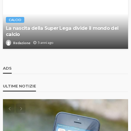
CALCIO
La nascita della Super Lega divide il mondo del
calcio
5 anni ago
Redazione
ADS
ULTIME NOTIZIE