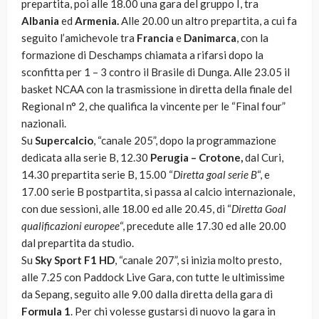
prepartita, poi alle 18.00 una gara del gruppo I, tra
Albania
ed
Armenia.
Alle 20.00 un altro prepartita, a cui fa
seguito l’amichevole tra
Francia
e
Danimarca
, con la
formazione di Deschamps chiamata a rifarsi dopo la
sconfitta per 1 – 3 contro il Brasile di Dunga. Alle 23.05 il
basket NCAA con la trasmissione in diretta della finale del
Regional n° 2, che qualifica la vincente per le “Final four”
nazionali.
Su
Supercalcio
, “canale 205”, dopo la programmazione
dedicata alla serie B, 12.30
Perugia – Crotone,
dal Curi,
14.30 prepartita serie B, 15.00 “
Diretta goal serie B
“, e
17.00 serie B postpartita, si passa al calcio internazionale,
con due sessioni, alle 18.00 ed alle 20.45, di “
Diretta Goal
qualificazioni europee
“, precedute alle 17.30 ed alle 20.00
dal prepartita da studio.
Su
Sky Sport F1 HD
, “canale 207”, si inizia molto presto,
alle 7.25 con Paddock Live Gara, con tutte le ultimissime
da Sepang, seguito alle 9.00 dalla diretta della gara di
Formula 1
. Per chi volesse gustarsi di nuovo la gara in