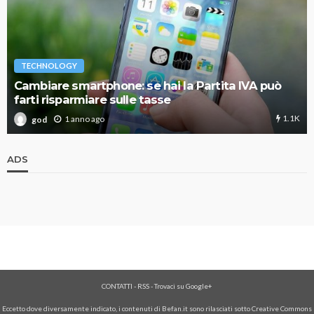
TECHNOLOGY
Cambiare smartphone: se hai la Partita IVA può
farti risparmiare sulle tasse
1.1K
1 anno ago
god
ADS
CONTATTI
-
RSS
-
Trovaci su Google+
Eccetto dove diversamente indicato, i contenuti di Befan.it sono rilasciati sotto Creative Commons