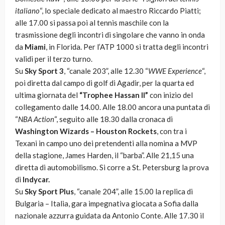
italiano
“, lo speciale dedicato al maestro Riccardo Piatti;
alle 17.00 si passa poi al tennis maschile con la
trasmissione degli incontri di singolare che vanno in onda
da
Miami
, in Florida. Per l’ATP 1000 si tratta degli incontri
validi per il terzo turno.
Su
Sky Sport 3
, “canale 203”, alle 12.30 “
WWE Experience
“,
poi diretta dal campo di golf di Agadir, per la quarta ed
ultima giornata del
“Trophee Hassan II”
con inizio del
collegamento dalle 14.00. Alle 18.00 ancora una puntata di
“
NBA Action
“, seguito alle 18.30 dalla cronaca di
Washington Wizards – Houston Rockets
, con tra i
Texani in campo uno dei pretendenti alla nomina a MVP
della stagione, James Harden, il “barba”. Alle 21,15 una
diretta di automobilismo. Si corre a St. Petersburg la prova
di
Indycar.
Su
Sky Sport Plus
, “canale 204”, alle 15.00 la replica di
Bulgaria – Italia, gara impegnativa giocata a Sofia dalla
nazionale azzurra guidata da Antonio Conte. Alle 17.30 il