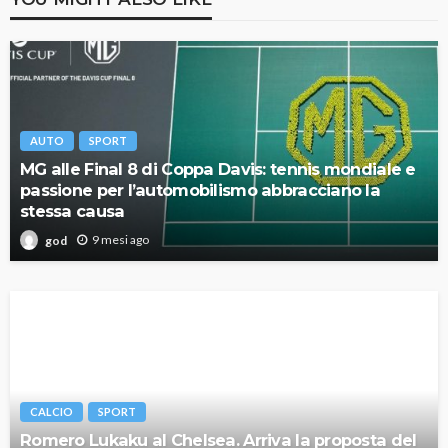
AUTO
SPORT
MG alle Final 8 di Coppa Davis: tennis mondiale e
passione per l’automobilismo abbracciano la
stessa causa
9 mesi ago
god
CALCIO
SPORT
Romero Lukaku al Chelsea. Arriva la proposta del