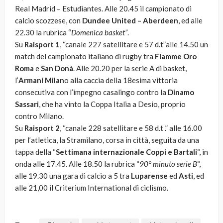
Real Madrid – Estudiantes. Alle 20.45 il campionato di
calcio scozzese, con
Dundee United – Aberdeen
, ed alle
22.30 la rubrica “
Domenica basket”
.
Su
Raisport 1
, “canale 227 satellitare e 57 d.t”alle 14.50 un
match del campionato italiano di rugby tra
Fiamme Oro
Roma
e
San Donà
. Alle 20.20 per la serie A di basket,
l’
Armani Milan
o alla caccia della 18esima vittoria
consecutiva con l’impegno casalingo contro la
Dinamo
Sassari
, che ha vinto la Coppa Italia a Desio, proprio
contro Milano.
Su
Raisport 2
, “canale 228 satellitare e 58 d.t .” alle 16.00
per l’atletica, la Stramilano, corsa in città, seguita da una
tappa della “
Settimana internazionale Coppi e Bartali
“, in
onda alle 17.45. Alle 18.50 la rubrica “
90° minuto serie B
“,
alle 19.30 una gara di calcio a 5 tra
Luparense
ed
Asti
, ed
alle 21,00 il Criterium International di ciclismo.