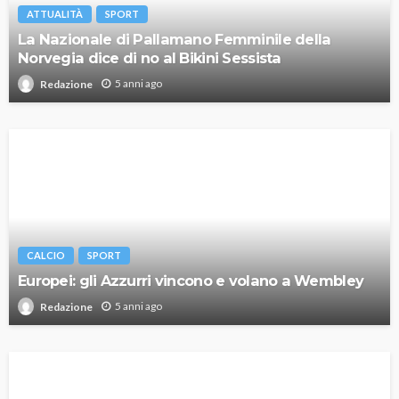
ATTUALITÀ
SPORT
La Nazionale di Pallamano Femminile della
Norvegia dice di no al Bikini Sessista
5 anni ago
Redazione
CALCIO
SPORT
Europei: gli Azzurri vincono e volano a Wembley
5 anni ago
Redazione