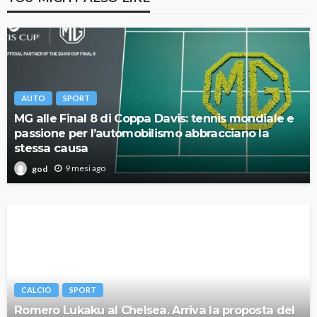
AUTO
SPORT
MG alle Final 8 di Coppa Davis: tennis mondiale e
passione per l’automobilismo abbracciano la
stessa causa
9 mesi ago
god
CALCIO
SPORT
Romero Lukaku al Chelsea. Arriva la proposta del