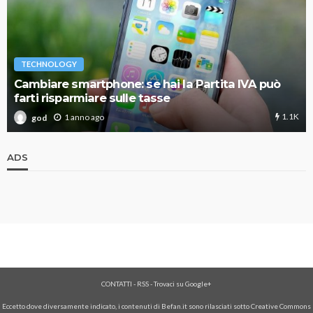
TECHNOLOGY
Cambiare smartphone: se hai la Partita IVA può
farti risparmiare sulle tasse
1.1K
1 anno ago
god
ADS
CONTATTI
-
RSS
-
Trovaci su Google+
Eccetto dove diversamente indicato, i contenuti di Befan.it sono rilasciati sotto Creative Commons