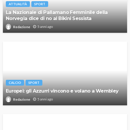
ATTUALITÀ
SPORT
La Nazionale di Pallamano Femminile della
Norvegia dice di no al Bikini Sessista
5 anni ago
Redazione
CALCIO
SPORT
Europei: gli Azzurri vincono e volano a Wembley
5 anni ago
Redazione