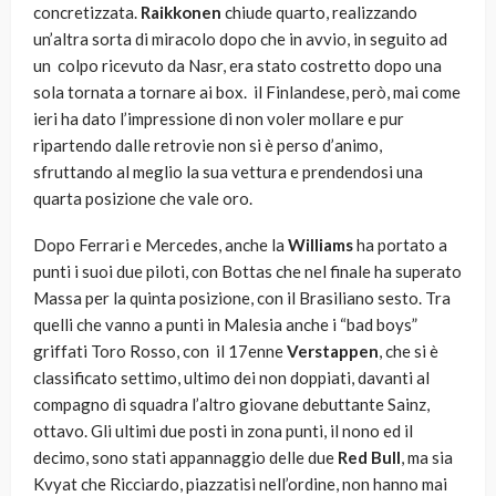
concretizzata.
Raikkonen
chiude quarto, realizzando
un’altra sorta di miracolo dopo che in avvio, in seguito ad
un colpo ricevuto da Nasr, era stato costretto dopo una
sola tornata a tornare ai box. il Finlandese, però, mai come
ieri ha dato l’impressione di non voler mollare e pur
ripartendo dalle retrovie non si è perso d’animo,
sfruttando al meglio la sua vettura e prendendosi una
quarta posizione che vale oro.
Dopo Ferrari e Mercedes, anche la
Williams
ha portato a
punti i suoi due piloti, con Bottas che nel finale ha superato
Massa per la quinta posizione, con il Brasiliano sesto. Tra
quelli che vanno a punti in Malesia anche i “bad boys”
griffati Toro Rosso, con il 17enne
Verstappen
, che si è
classificato settimo, ultimo dei non doppiati, davanti al
compagno di squadra l’altro giovane debuttante Sainz,
ottavo. Gli ultimi due posti in zona punti, il nono ed il
decimo, sono stati appannaggio delle due
Red Bull
, ma sia
Kvyat che Ricciardo, piazzatisi nell’ordine, non hanno mai