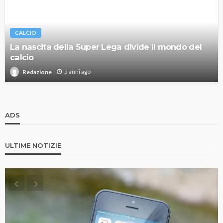
CALCIO
La nascita della Super Lega divide il mondo del
calcio
5 anni ago
Redazione
ADS
ULTIME NOTIZIE