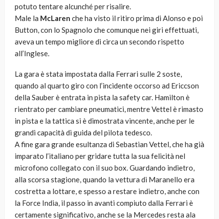
potuto tentare alcunché per risalire.
Male la
McLaren
che ha visto il ritiro prima di Alonso e poi
Button, con lo Spagnolo che comunque nei giri effettuati,
aveva un tempo migliore di circa un secondo rispetto
all’Inglese.
La gara è stata impostata dalla Ferrari sulle 2 soste,
quando al quarto giro con l’incidente occorso ad Ericcson
della Sauber è entrata in pista la safety car. Hamilton è
rientrato per cambiare pneumatici, mentre Vettel è rimasto
in pista e la tattica si è dimostrata vincente, anche per le
grandi capacità di guida del pilota tedesco.
A fine gara grande esultanza di Sebastian Vettel, che ha già
imparato l’italiano per gridare tutta la sua felicità nel
microfono collegato con il suo box. Guardando indietro,
alla scorsa stagione, quando la vettura di Maranello era
costretta a lottare, e spesso a restare indietro, anche con
la Force India, il passo in avanti compiuto dalla Ferrari è
certamente significativo, anche se la Mercedes resta ala