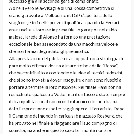
successo già alla seconda gara di campionato.
A dire il vero le avvisaglie di una Rossa competitiva si
erano già avute a Melbourne nel GP d’apertura della
stagione, e ieri nelle prove di qualifica, quando la Ferrari
era riuscita a tornare in prima fila. In gara poi, nel caldo
malese, l’erede di Alonso ha fornito una prestazione
eccezionale, ben assecondato da una macchina veloce e
che non ha mai degradato gli pneumatici.
Alla prestazione del pilota si è accoppiata una strategia di
gara molto efficace decisa al muretto box della “Rossa”,
che ha contribuito a confondere le idee ai tecnici tedeschi,
che si sono trovati a dover inseguire e non sono riusciti a
portare a termine la loro missione. Nel finale Hamilton ha
rosicchiato qualcosa a Vettel, ma il distacco è stato sempre
di tranquillità, con il campione britannico che non ha mai
dato l’impressione di poter raggiungere il Ferrarista. Dopo
il Campione del mondo in carica si è piazzato Rosberg, che
ha provato nel finale a riagganciare il suo compagno di
squadra, ma anche in questo caso la rimonta non si è