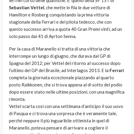
ieri nel corso delle qualifiche. E’ quello della SF 15T di
Sebastian Vettel
, che mette in fila le due vetture di
Hamilton e Rosberg conquistando la prima vittoria
stagionale della Ferrari e del pilota tedesco, che con
questo successo arriva a quota 40 Gran Premi vinti, ad un
solo passo dai 41 di Ayrton Senna.
Per la casa di Maranello si tratta di una vittoria che
interrompe un lungo di giugno, che durava dal GP di
Spagna del 2012; per Vettel del ritorno al successo dopo
l’ultimo del GP del Brasile, ad Interlagos 2013. E la
Ferrari
completa la giornata eccezionale piazzando al quarto
posto Raikkonen, che si trova appena al di sotto del podio
dopo essere stato nelle ultime posizioni, con una magnifica
rimonta.
Vettel scarta così con una settimana d’anticipo il suo uovo
di Pasqua e ci trova una sorpresa che è veramente tale,
perché neppure il più inguaribile ottimista in quel di
Maranello, poteva pensare di arrivare a cogliere il