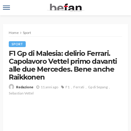
Home
Sport
SPORT
F1 Gp di Malesia: delirio Ferrari.
Capolavoro Vettel primo davanti
alle due Mercedes. Bene anche
Raikkonen
11 anni ago
F1
Ferrati
Gp di Sepang
Redazione
Sebastian Vettel