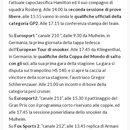
l’attuale capoclassifica Hamilton ed il suo compagno di
squadra Rosberg. Alle 14.00 la s
econda sessione di prove
libere
, alle 15.55 vanno in onda le
qualifiche ufficiali della
categoria GP2
. Alle 17.15 la conferenza stampa dei team.
Su
Eurosport
” canale 210 “, dalle 9.30 da Mulheim, in
Germania, la prima giornata della tappa tedesca
dell’
European Tour di snooker
. Alle 17.45 da Klimgenthal,
in Germania, le q
ualifiche della Coppa del Mondo di salto
con gli sci
, alla sua prima gara della stagione. La gara si
disputa sul trampolino HS 140, e si apre la caccia al
vincitore della scorsa stagione, l’austriaco Gregor
Schlierenzauer. Alle 21.00 un incontro di boxe della
categoria pesi cruiser.
Su
Eurosport2
, “canale 211”, alle 15.30 il pattinaggio del
Gran Prix con il programma corto riservato alle coppie, ed
alle 17.45 la sessione pomeridiana dello snooker da
Mulheim.
Su
Fox Sports 2
, “canale 212”, alle 13.45 replica di Armani