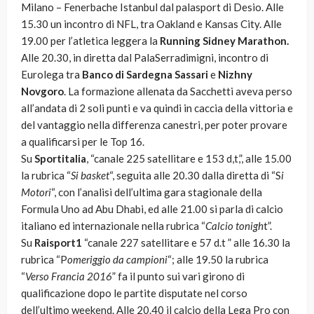
Milano – Fenerbache Istanbul dal palasport di Desio. Alle
15.30 un incontro di NFL, tra Oakland e Kansas City. Alle
19.00 per l’atletica leggera la
Running Sidney Marathon.
Alle 20.30, in diretta dal PalaSerradimigni, incontro di
Eurolega tra
Banco di Sardegna Sassari
e
Nizhny
Novgoro
. La formazione allenata da Sacchetti aveva perso
all’andata di 2 soli punti e va quindi in caccia della vittoria e
del vantaggio nella differenza canestri, per poter provare
a qualificarsi per le Top 16.
Su
Sportitalia
, “canale 225 satellitare e 153 d,t,”, alle 15.00
la rubrica “
Si basket
“, seguita alle 20.30 dalla diretta di “S
i
Motori
“, con l’analisi dell’ultima gara stagionale della
Formula Uno ad Abu Dhabi, ed alle 21.00 si parla di calcio
italiano ed internazionale nella rubrica “
Calcio tonigh
t”.
Su
Raisport1
“canale 227 satellitare e 57 d.t ” alle 16.30 la
rubrica “P
omeriggio da campioni
“; alle 19.50 la rubrica
“
Verso Francia 2016
” fa il punto sui vari girono di
qualificazione dopo le partite disputate nel corso
dell’ultimo weekend. Alle 20.40 il calcio della Lega Pro con