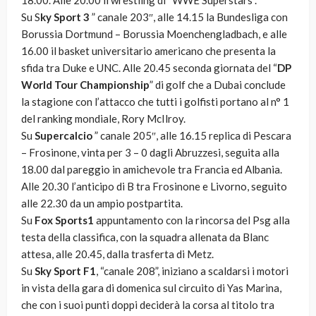
18.00. Alle 20.00 il wrestling di “WWE Superstars”.
Su S
ky Sport 3
” canale 203″, alle 14.15 la Bundesliga con
Borussia Dortmund – Borussia Moenchengladbach, e alle
16.00 il basket universitario americano che presenta la
sfida tra Duke e UNC. Alle 20.45 seconda giornata del “
DP
World Tour Championship
” di golf che a Dubai conclude
la stagione con l’attacco che tutti i golfisti portano al n° 1
del ranking mondiale, Rory McIlroy.
Su
Supercalcio
” canale 205″, alle 16.15 replica di Pescara
– Frosinone, vinta per 3 – 0 dagli Abruzzesi, seguita alla
18.00 dal pareggio in amichevole tra Francia ed Albania.
Alle 20.30 l’anticipo di B tra Frosinone e Livorno, seguito
alle 22.30 da un ampio postpartita.
Su
Fox Sports1
appuntamento con la rincorsa del Psg alla
testa della classifica, con la squadra allenata da Blanc
attesa, alle 20.45, dalla trasferta di Metz.
Su
Sky Sport F1
, “canale 208”, iniziano a scaldarsi i motori
in vista della gara di domenica sul circuito di Yas Marina,
che con i suoi punti doppi deciderà la corsa al titolo tra