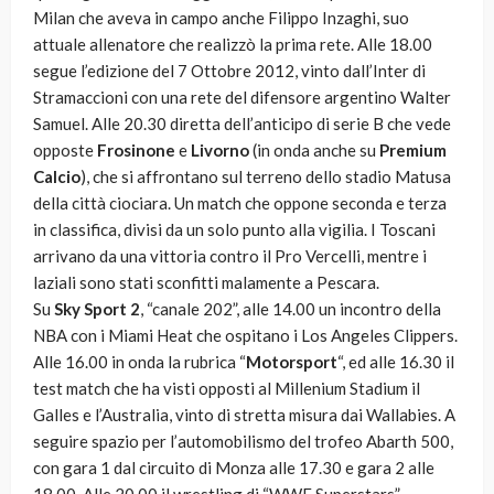
Milan che aveva in campo anche Filippo Inzaghi, suo
attuale allenatore che realizzò la prima rete. Alle 18.00
segue l’edizione del 7 Ottobre 2012, vinto dall’Inter di
Stramaccioni con una rete del difensore argentino Walter
Samuel. Alle 20.30 diretta dell’anticipo di serie B che vede
opposte
Frosinone
e
Livorno
(in onda anche su
Premium
Calcio
), che si affrontano sul terreno dello stadio Matusa
della città ciociara. Un match che oppone seconda e terza
in classifica, divisi da un solo punto alla vigilia. I Toscani
arrivano da una vittoria contro il Pro Vercelli, mentre i
laziali sono stati sconfitti malamente a Pescara.
Su
Sky Sport 2
, “canale 202”, alle 14.00 un incontro della
NBA con i Miami Heat che ospitano i Los Angeles Clippers.
Alle 16.00 in onda la rubrica “
Motorsport
“, ed alle 16.30 il
test match che ha visti opposti al Millenium Stadium il
Galles e l’Australia, vinto di stretta misura dai Wallabies. A
seguire spazio per l’automobilismo del trofeo Abarth 500,
con gara 1 dal circuito di Monza alle 17.30 e gara 2 alle