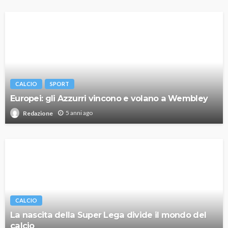
CALCIO
SPORT
Europei: gli Azzurri vincono e volano a Wembley
5 anni ago
Redazione
CALCIO
La nascita della Super Lega divide il mondo del
calcio