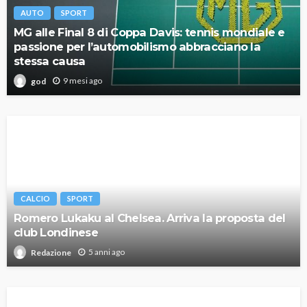
AUTO
SPORT
MG alle Final 8 di Coppa Davis: tennis mondiale e
passione per l’automobilismo abbracciano la
stessa causa
9 mesi ago
god
CALCIO
SPORT
Romero Lukaku al Chelsea. Arriva la proposta del
club Londinese
5 anni ago
Redazione