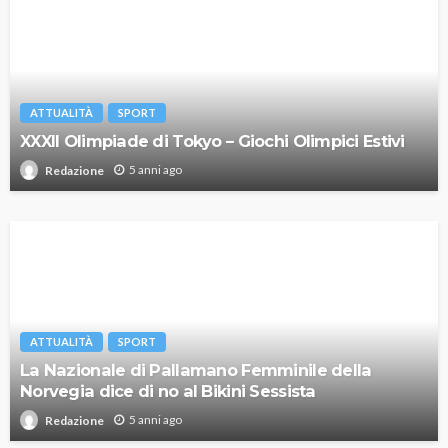
ATTUALITÀ
SPORT
XXXII Olimpiade di Tokyo – Giochi Olimpici Estivi
5 anni ago
Redazione
ATTUALITÀ
SPORT
La Nazionale di Pallamano Femminile della
Norvegia dice di no al Bikini Sessista
5 anni ago
Redazione