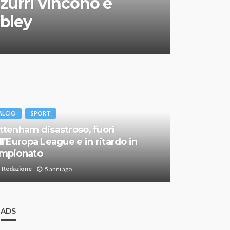
zzurri vincono e
bley
ALCIO
SPORT
ttenham disastroso, fuori
ll’Europa League e in ritardo in
mpionato
Redazione
5 anni ago
ADS