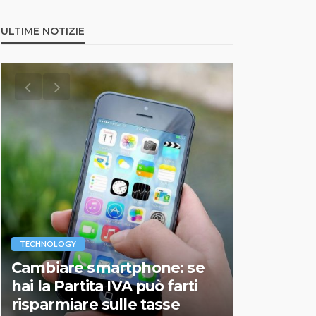
ULTIME NOTIZIE
VARIE
TECHNOLOGY
Migliori r
Cambiare smartphone: se
guida agg
hai la Partita IVA può farti
scegliere
risparmiare sulle tasse
perfetto