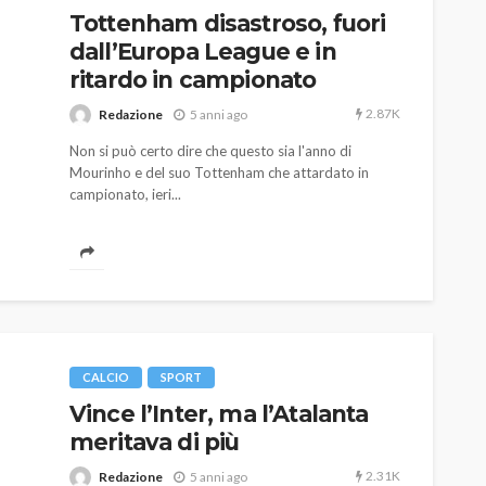
Tottenham disastroso, fuori
dall’Europa League e in
ritardo in campionato
2.87K
Redazione
5 anni ago
Non si può certo dire che questo sia l'anno di
Mourinho e del suo Tottenham che attardato in
campionato, ieri...
AUTO
SPORT
MG alle Final 8 di Coppa
Davis: tennis mondiale e
CALCIO
SPORT
passione per
Vince l’Inter, ma l’Atalanta
quale
l’automobilismo
meritava di più
o prato
abbracciano la stessa causa
2.31K
Redazione
5 anni ago