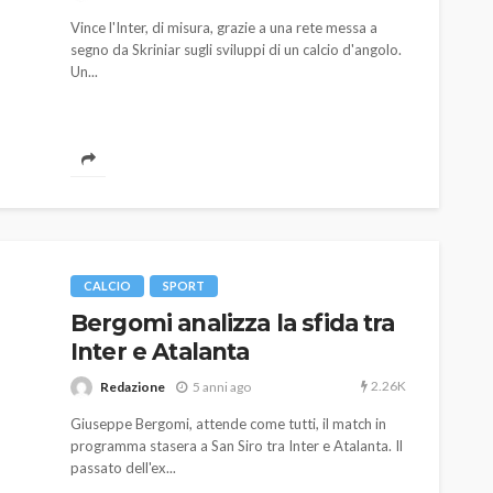
785
582
god
9 mesi ago
Vince l'Inter, di misura, grazie a una rete messa a
segno da Skriniar sugli sviluppi di un calcio d'angolo.
Un...
CALCIO
SPORT
Bergomi analizza la sfida tra
Inter e Atalanta
2.26K
Redazione
5 anni ago
Giuseppe Bergomi, attende come tutti, il match in
programma stasera a San Siro tra Inter e Atalanta. Il
passato dell'ex...