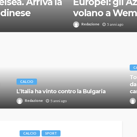
sea. Arriva la
Europei: gli A
ndinese
volano a Wem
Redazione
5 anni ago
C
To
CALCIO
da
L’Italia ha vinto contro la Bulgaria
ca
Redazione
5 anni ago
CALCIO
SPORT