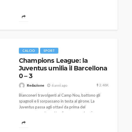
CALCIO
SPORT
Champions League: la
Juventus umilia il Barcellona
0 – 3
2.48K
Redazione
6 anni ago
Bianconeri travolgenti al Camp Nou, battono gli
spagnoli e li sorpassano in testa al girone. La
Juventus passa agli ottavi da prima del
raggruppamento e attende ora un sorteggio
positivo.