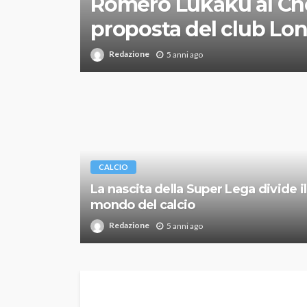
Romero Lukaku al Chel
proposta del club Lo
Redazione
5 anni ago
CALCIO
La nascita della Super Lega divide il
mondo del calcio
Redazione
5 anni ago