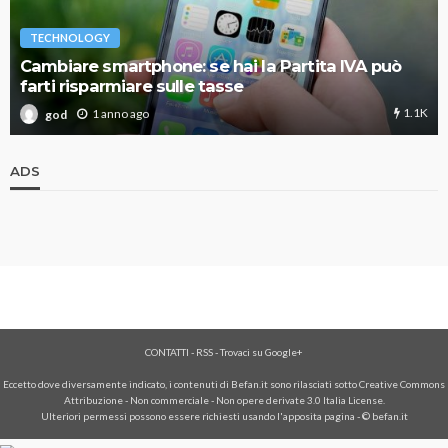
TECHNOLOGY
Cambiare smartphone: se hai la Partita IVA può
farti risparmiare sulle tasse
1.1K
1 anno ago
god
ADS
CONTATTI
-
RSS
-
Trovaci su Google+
Eccetto dove diversamente indicato, i contenuti di Befan.it sono rilasciati sotto Creative Commons
Attribuzione - Non commerciale - Non opere derivate 3.0 Italia License.
Ulteriori permessi possono essere richiesti usando l'
apposita pagina
- © befan.it