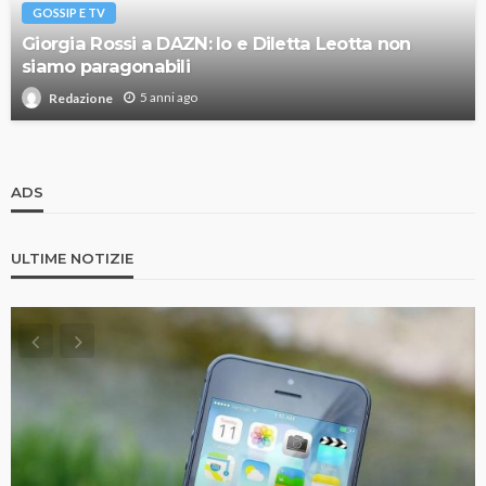
GOSSIP E TV
Giorgia Rossi a DAZN: Io e Diletta Leotta non
siamo paragonabili
5 anni ago
Redazione
ADS
ULTIME NOTIZIE