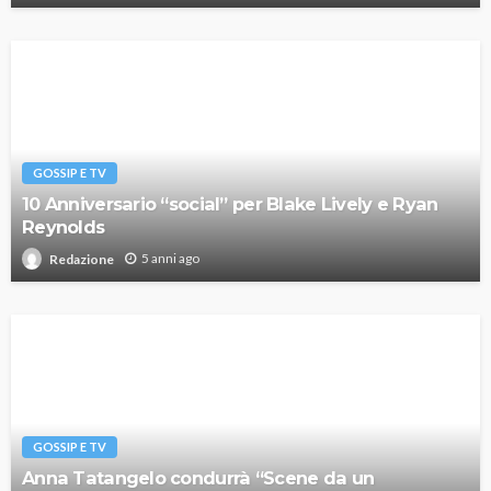
GOSSIP E TV
10 Anniversario “social” per Blake Lively e Ryan
Reynolds
5 anni ago
Redazione
GOSSIP E TV
Anna Tatangelo condurrà “Scene da un