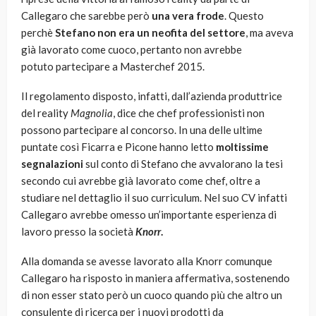
Callegaro che sarebbe però
una vera frode
. Questo
perchè
Stefano non era un neofita del settore
, ma aveva
già lavorato come cuoco, pertanto non avrebbe
potuto partecipare a Masterchef 2015.
Il regolamento disposto, infatti, dall’azienda produttrice
del reality
Magnolia
, dice che chef professionisti non
possono partecipare al concorso. In una delle ultime
puntate così Ficarra e Picone hanno letto
moltissime
segnalazioni
sul conto di Stefano che avvalorano la tesi
secondo cui avrebbe già lavorato come chef, oltre a
studiare nel dettaglio il suo curriculum. Nel suo CV infatti
Callegaro avrebbe omesso un’importante esperienza di
lavoro presso la società
Knorr
.
Alla domanda se avesse lavorato alla Knorr comunque
Callegaro ha risposto in maniera affermativa, sostenendo
di non esser stato però un cuoco quando più che altro un
consulente di ricerca per i nuovi prodotti da