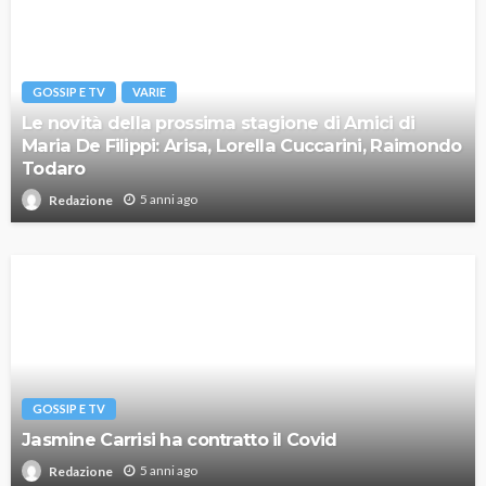
GOSSIP E TV
VARIE
Le novità della prossima stagione di Amici di
Maria De Filippi: Arisa, Lorella Cuccarini, Raimondo
Todaro
5 anni ago
Redazione
GOSSIP E TV
Jasmine Carrisi ha contratto il Covid
5 anni ago
Redazione