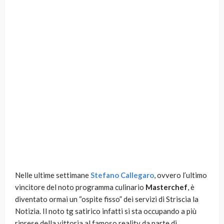
Nelle ultime settimane
Stefano Callegaro
, ovvero l’ultimo
vincitore del noto programma culinario
Masterchef
, è
diventato ormai un “ospite fisso” dei servizi di Striscia la
Notizia. Il noto tg satirico infatti si sta occupando a più
riprese della vittoria al famoso reality da parte di