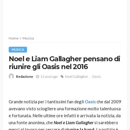
Home
Musica
MUSICA
Noel e Liam Gallagher pensano di
riunire gli Oasis nel 2016
11 anni ago
Noel Gallagher
Oasis
Redazione
Grande notizia per i tantissimi fan degli
Oasis
che dal 2009
avevano visto sciogliere una formazione molto talentuosa
e fortunata. Nelle ultime ore infatti è arrivata la notizia, da
una fonte anonima, che
Noel e Liam Gallagher
si sarebbero
messi al lavoro per cercare di
riunire la band.
La notizia è