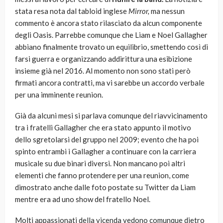
stata resa nota dal tabloid inglese
Mirror,
ma nessun
commento è ancora stato rilasciato da alcun componente
degli Oasis. Parrebbe comunque che Liam e Noel Gallagher
abbiano finalmente trovato un equilibrio, smettendo così di
farsi guerra e organizzando addirittura una esibizione
insieme già nel 2016. Al momento non sono stati però
firmati ancora contratti, ma vi sarebbe un accordo verbale
per una imminente reunion.
Già da alcuni mesi si parlava comunque del riavvicinamento
tra i fratelli Gallagher che era stato appunto il motivo
dello sgretolarsi del gruppo nel 2009; evento che ha poi
spinto entrambi i Gallagher a continuare con la carriera
musicale su due binari diversi. Non mancano poi altri
elementi che fanno protendere per una reunion, come
dimostrato anche dalle foto postate su Twitter da Liam
mentre era ad uno show del fratello Noel.
Molti appassionati della vicenda vedono comunque dietro