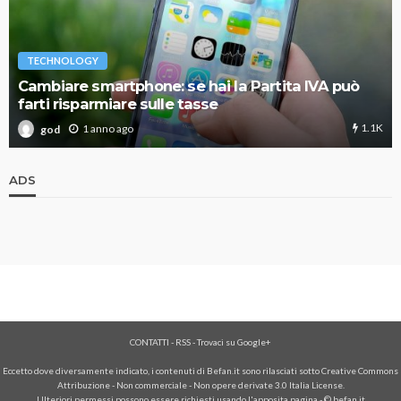
TECHNOLOGY
Cambiare smartphone: se hai la Partita IVA può
farti risparmiare sulle tasse
1.1K
1 anno ago
god
ADS
CONTATTI
-
RSS
-
Trovaci su Google+
Eccetto dove diversamente indicato, i contenuti di Befan.it sono rilasciati sotto Creative Commons
Attribuzione - Non commerciale - Non opere derivate 3.0 Italia License.
Ulteriori permessi possono essere richiesti usando l'
apposita pagina
- © befan.it