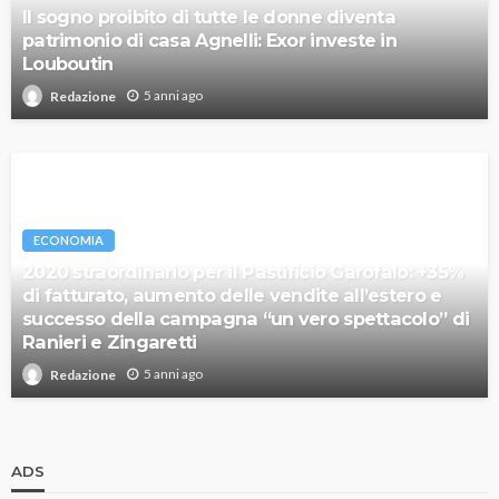
Il sogno proibito di tutte le donne diventa
patrimonio di casa Agnelli: Exor investe in
Louboutin
5 anni ago
Redazione
ECONOMIA
2020 straordinario per il Pastificio Garofalo: +35%
di fatturato, aumento delle vendite all’estero e
successo della campagna “un vero spettacolo” di
Ranieri e Zingaretti
5 anni ago
Redazione
ADS