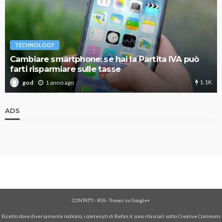
TECHNOLOGY
Cambiare smartphone: se hai la Partita IVA può
farti risparmiare sulle tasse
1.1K
1 anno ago
god
ADS
CONTATTI
-
RSS
-
Trovaci su Google+
Eccetto dove diversamente indicato, i contenuti di Befan.it sono rilasciati sotto Creative Commons