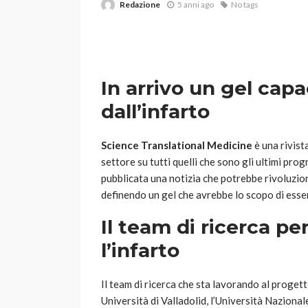
Redazione
5 anni ago
No tags
In arrivo un gel capa
dall’infarto
VARIE
Science Translational Medicine
è una rivist
Robot tagliaerba: 
settore su tutti quelli che sono gli ultimi prog
scegliere per il tu
pubblicata una notizia che potrebbe rivoluzio
definendo un gel che avrebbe lo scopo di esser
god
1 anno ago
Il team di ricerca pe
l’infarto
Il team di ricerca che sta lavorando al proge
Università di Valladolid, l’Università Nazional