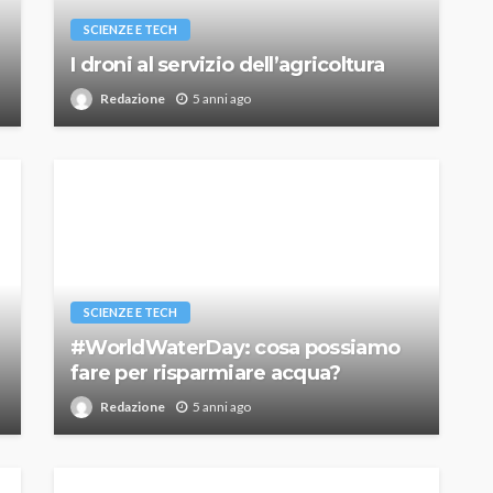
SCIENZE E TECH
I droni al servizio dell’agricoltura
Redazione
5 anni ago
SCIENZE E TECH
#WorldWaterDay: cosa possiamo
fare per risparmiare acqua?
Redazione
5 anni ago