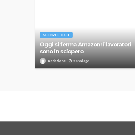
SCIENZE E TECH
Oggi si ferma Amazon: i lavoratori
sono in sciopero
Redazione
5 anni ago