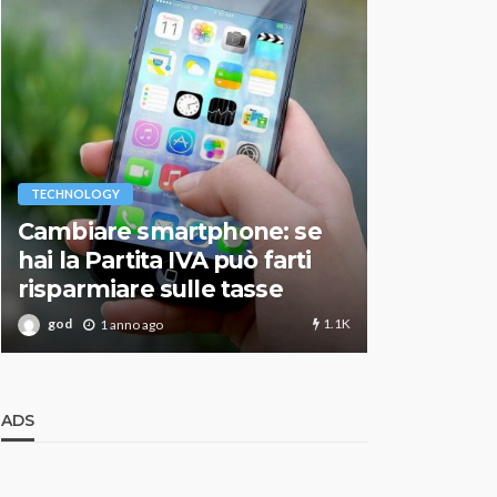
VARIE
TECHNOLOGY
Migliori r
Cambiare smartphone: se
guida agg
hai la Partita IVA può farti
scegliere
risparmiare sulle tasse
perfetto
1.1K
god
god
1 anno ago
1 an
ADS