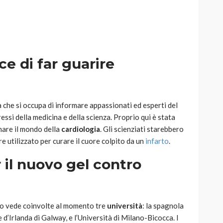
ce di far guarire
AUTO
SPORT
MG alle Final 8 di Coppa
Davis: tennis mondiale e
passione per
a che si occupa di informare appassionati ed esperti del
quale
l’automobilismo
ressi della medicina e della scienza. Proprio qui è stata
o prato
abbracciano la stessa causa
nare il mondo della
cardiologia
. Gli scienziati starebbero
e utilizzato per curare il cuore colpito da un
infarto
.
784
580
god
9 mesi ago
r il nuovo gel contro
tto vede coinvolte al momento tre
università
: la spagnola
e d’Irlanda di Galway, e l’Università di Milano-Bicocca. I