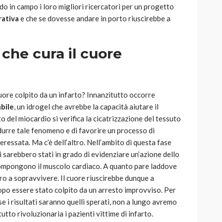
o in campo i loro migliori ricercatori per un progetto
rativa
e che se dovesse andare in porto riuscirebbe a
 che cura il cuore
ore colpito da un infarto? Innanzitutto occorre
abile
, un idrogel che avrebbe la capacità aiutare il
 del miocardio si verifica la cicatrizzazione del tessuto
durre tale fenomeno e di favorire un processo di
eressata. Ma c’è dell’altro. Nell’ambito di questa fase
ri sarebbero stati in grado di evidenziare un’azione dello
 compongono il muscolo cardiaco. A quanto pare laddove
bero a sopravvivere. Il cuore riuscirebbe dunque a
opo essere stato colpito da un arresto improvviso. Per
se i risultati saranno quelli sperati, non a lungo avremo
utto rivoluzionaria i pazienti vittime di infarto.