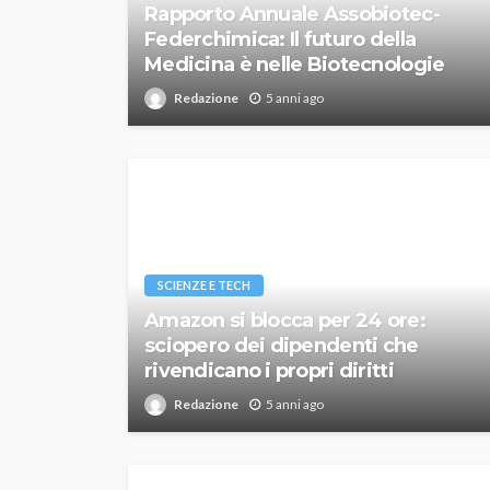
Rapporto Annuale Assobiotec-
Federchimica: Il futuro della
Medicina è nelle Biotecnologie
Redazione
5 anni ago
SCIENZE E TECH
Amazon si blocca per 24 ore:
sciopero dei dipendenti che
rivendicano i propri diritti
Redazione
5 anni ago