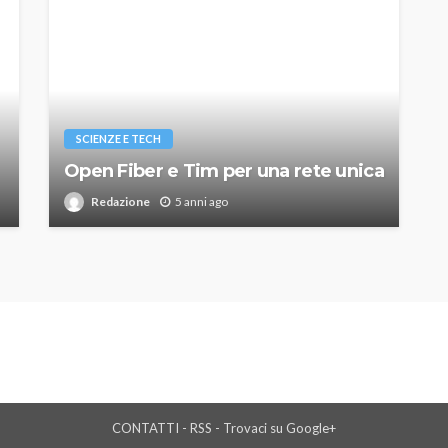
SCIENZE E TECH
Open Fiber e Tim per una rete unica
Redazione
5 anni ago
CONTATTI
-
RSS
-
Trovaci su Google+