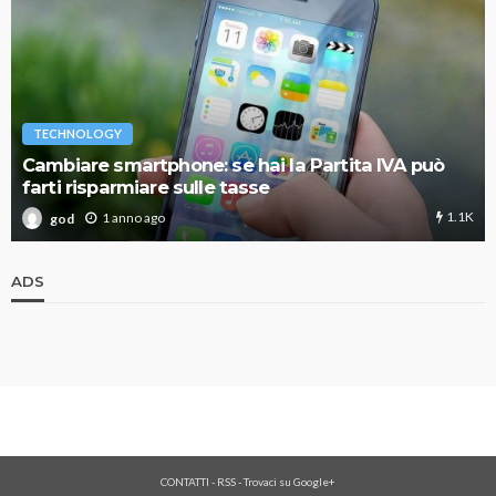
TECHNOLOGY
Cambiare smartphone: se hai la Partita IVA può
farti risparmiare sulle tasse
1.1K
1 anno ago
god
ADS
CONTATTI
-
RSS
-
Trovaci su Google+