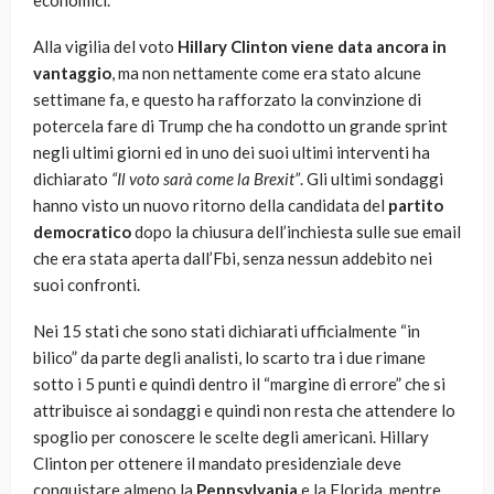
economici.
Alla vigilia del voto
Hillary Clinton viene data ancora in
vantaggio
, ma non nettamente come era stato alcune
settimane fa, e questo ha rafforzato la convinzione di
potercela fare di Trump che ha condotto un grande sprint
negli ultimi giorni ed in uno dei suoi ultimi interventi ha
dichiarato
“Il voto sarà come la Brexit”
. Gli ultimi sondaggi
hanno visto un nuovo ritorno della candidata del
partito
democratico
dopo la chiusura dell’inchiesta sulle sue email
che era stata aperta dall’Fbi, senza nessun addebito nei
suoi confronti.
Nei 15 stati che sono stati dichiarati ufficialmente “in
bilico” da parte degli analisti, lo scarto tra i due rimane
sotto i 5 punti e quindi dentro il “margine di errore” che si
attribuisce ai sondaggi e quindi non resta che attendere lo
spoglio per conoscere le scelte degli americani. Hillary
Clinton per ottenere il mandato presidenziale deve
conquistare almeno la
Pennsylvania
e la Florida, mentre