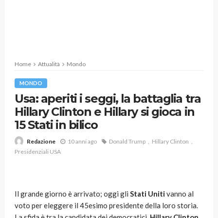
Home
Attualità
Mondo
MONDO
Usa: aperiti i seggi, la battaglia tra
Hillary Clinton e Hillary si gioca in
15 Stati in bilico
10 anni ago
Donald Trump
Hillary Clinton
Redazione
Presidenziali USA
Il grande giorno è arrivato; oggi gli
Stati Uniti
vanno al
voto per eleggere il 45esimo presidente della loro storia.
La sfida è tra la candidata dei democratici,
Hillary Clinton
,