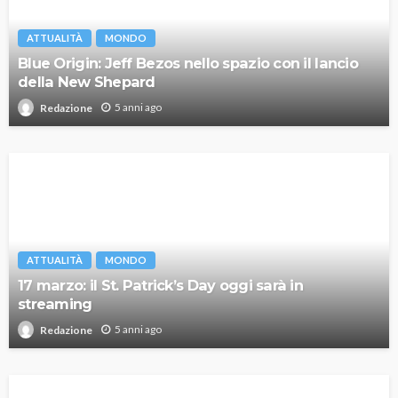
ATTUALITÀ
MONDO
Blue Origin: Jeff Bezos nello spazio con il lancio
della New Shepard
5 anni ago
Redazione
ATTUALITÀ
MONDO
17 marzo: il St. Patrick’s Day oggi sarà in
streaming
5 anni ago
Redazione