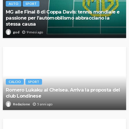
AUTO
SPORT
MG alle Final 8 di Coppa Davis: tennis mondiale e
passione per l’automobilismo abbracciano la
stessa causa
9 mesi ago
god
CALCIO
SPORT
Romero Lukaku al Chelsea. Arriva la proposta del
club Londinese
5 anni ago
Redazione