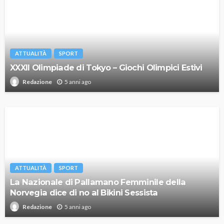
ATTUALITÀ
SPORT
XXXII Olimpiade di Tokyo – Giochi Olimpici Estivi
5 anni ago
Redazione
ATTUALITÀ
SPORT
La Nazionale di Pallamano Femminile della
Norvegia dice di no al Bikini Sessista
5 anni ago
Redazione