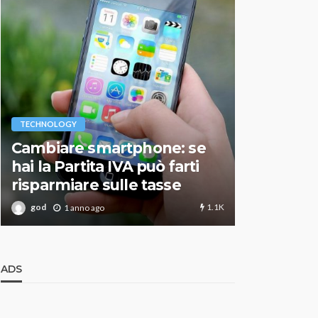
VARIE
TECHNOLOGY
Migliori r
Cambiare smartphone: se
guida agg
hai la Partita IVA può farti
scegliere
risparmiare sulle tasse
perfetto
1.1K
god
god
1 anno ago
1 an
ADS