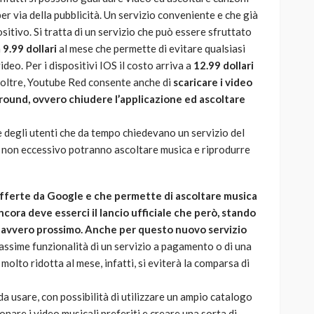
r via della pubblicità. Un servizio conveniente e che già
itivo. Si tratta di un servizio che può essere sfruttato
a
9.99 dollari
al mese che permette di evitare qualsiasi
ideo. Per i dispositivi IOS il costo arriva a
12.99 dollari
 Inoltre, Youtube Red consente anche di
scaricare i video
kground, ovvero chiudere l’applicazione ed ascoltare
 degli utenti che da tempo chiedevano un servizio del
e non eccessivo potranno ascoltare musica e riprodurre
fferte da Google e che permette di ascoltare musica
ncora deve esserci il lancio ufficiale che però, stando
 davvero prossimo. Anche per questo nuovo servizio
assime funzionalità di un servizio a pagamento o di una
olto ridotta al mese, infatti, si eviterà la comparsa di
da usare, con possibilità di utilizzare un ampio catalogo
nare i video musicali preferiti e creare una sorta di