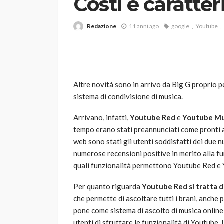
Costi e caratter
Redazione
11 anni ago
google
Youtube
Altre novità sono in arrivo da Big G proprio p
sistema di condivisione di musica.
VARIE
Robot tagliaerba: 
Arrivano, infatti,
Youtube Red
e
Youtube Mu
scegliere per il tu
tempo erano stati preannunciati come pronti al
web sono stati gli utenti soddisfatti dei due n
god
1 anno ago
numerose recensioni positive in merito alla f
quali funzionalità permettono Youtube Red e
Per quanto riguarda
Youtube Red si tratta d
che permette di ascoltare tutti i brani, anche
pone come sistema di ascolto di musica online
utenti di sfruttare le funzionalità di Youtube