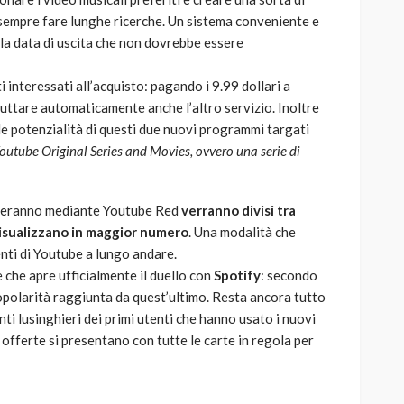
r sempre fare lunghe ricerche. Un sistema conveniente e
ella data di uscita che non dovrebbe essere
 interessati all’acquisto: pagando i 9.99 dollari a
uttare automaticamente anche l’altro servizio. Inoltre
lle potenzialità di questi due nuovi programmi targati
outube Original Series and Movies, ovvero una serie di
rriveranno mediante Youtube Red
verranno divisi tra
i visualizzano in maggior numero
. Una modalità che
nti di Youtube a lungo andare.
 che apre ufficialmente il duello con
Spotify
: secondo
popolarità raggiunta da quest’ultimo. Resta ancora tutto
ti lusinghieri dei primi utenti che hanno usato i nuovi
 offerte si presentano con tutte le carte in regola per