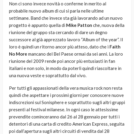
Non ci sono invece novità o conferme in merito al
probabile nuovo album di cui si parla nelle ultime
settimane. Band che invece sta già lavorando ad un nuovo
progetto è appunto quella di
Mike Patton
che, nuova della
riunione del gruppo sta cercando di dare un degno
successore al già apprezzato lavoro “Album of the year”. Il
loro è quindi un ritorno ancor più atteso, dato che i
Faith
No More
mancano del Bel Paese ormai da sei anni. La loro
riunione del 2009 rende poi ancor più entusiasti in fan
italiani e non solo, in modo da poterli quindi riascoltare in
una nuova veste e soprattutto dal vivo.
Per tutti gli appassionati della vera musica rock non resta
quindi che aspettare i prossimi giorni per conoscere nuove
indiscrezioni sul Sonisphere e soprattutto sugli altri gruppi
presenti al festival milanese. In ogni caso le attesissime
prevendite cominceranno dal 26 al 28 gennaio per tutti i
detentori di una carta di credito American Express, seguita
poi dall’apertura sugli altri circuiti di vendita dal 28