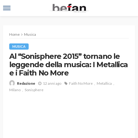
Home
Musica
MUSICA
Al “Sonisphere 2015” tornano le
leggende della musica: I Metallica
e i Faith No More
12 anni ago
Faith No More
Metallica
Redazione
Milano
Sonisphere