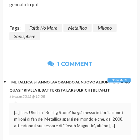
gennaio in poi.
Tags :
Faith No More
Metallica
Milano
Sonisphere
1 COMMENT
RISPONDI
I METALLICA STANNO LAVORANDO AL NUOVO ALBUM: “CI SIAMO
QUASI” RIVELA IL BATTERISTA LARS ULRICH | BEFAN.IT
6 Marzo 2015 @ 12:08
[…] Lars Ulrich a “Rolling Stone” ha già messo in fibrillazione i
milioni di fan dei Metallica sparsi nel mondo e che, dal 2008,
attendono il successore di “Death Magnetic”, ultimo […]