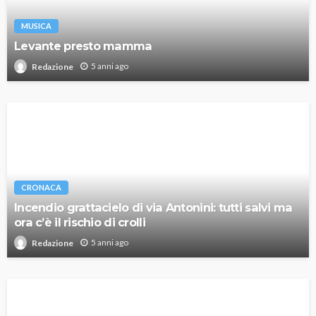
MUSICA
Levante presto mamma
5 anni ago
Redazione
CRONACA
Incendio grattacielo di via Antonini: tutti salvi ma
ora c’è il rischio di crolli
5 anni ago
Redazione