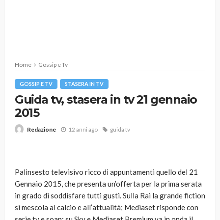
Home
Gossip e Tv
GOSSIP E TV
STASERA IN TV
Guida tv, stasera in tv 21 gennaio
2015
12 anni ago
guida tv
Redazione
Palinsesto televisivo ricco di appuntamenti quello del 21
Gennaio 2015, che presenta un’offerta per la prima serata
in grado di soddisfare tutti gusti. Sulla Rai la grande fiction
si mescola al calcio e all’attualità; Mediaset risponde con
serie tv e soap; su Sky e Mediaset Premium va in onda il