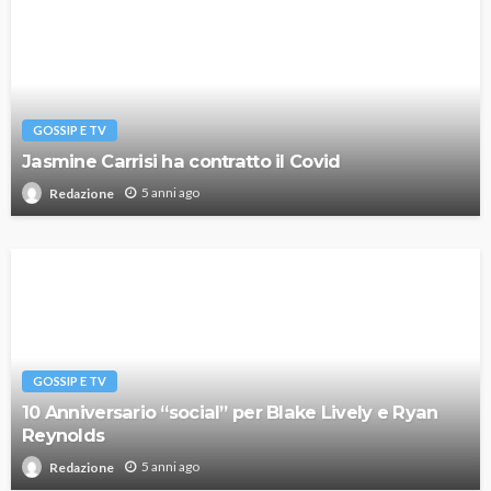
GOSSIP E TV
Jasmine Carrisi ha contratto il Covid
5 anni ago
Redazione
GOSSIP E TV
10 Anniversario “social” per Blake Lively e Ryan
Reynolds
5 anni ago
Redazione