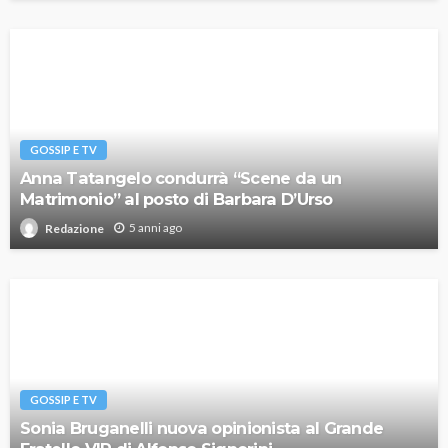
GOSSIP E TV
Anna Tatangelo condurrà “Scene da un
Matrimonio” al posto di Barbara D’Urso
5 anni ago
Redazione
GOSSIP E TV
Sonia Bruganelli nuova opinionista al Grande