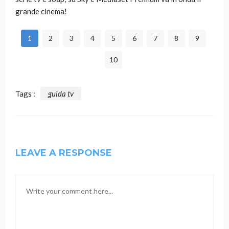
grande cinema!
1
2
3
4
5
6
7
8
9
10
Tags :
guida tv
LEAVE A RESPONSE