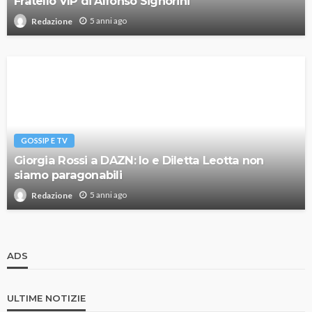
Fratello VIP di Alfonso Signorini
5 anni ago
Redazione
GOSSIP E TV
Giorgia Rossi a DAZN: Io e Diletta Leotta non
siamo paragonabili
5 anni ago
Redazione
ADS
ULTIME NOTIZIE