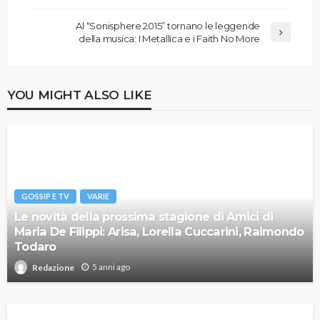
Al “Sonisphere 2015” tornano le leggende
della musica: I Metallica e i Faith No More
YOU MIGHT ALSO LIKE
GOSSIP E TV
VARIE
Le novità della prossima stagione di Amici di
Maria De Filippi: Arisa, Lorella Cuccarini, Raimondo
Todaro
5 anni ago
Redazione