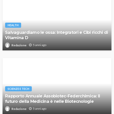
HEALTH
Salvaguardiamo le ossa: Integratori e Cibi ricchi di
Vitamina D
5 anni ago
Redazione
SCIENZE E TECH
Rapporto Annuale Assobiotec-Federchimica: Il
futuro della Medicina è nelle Biotecnologie
5 anni ago
Redazione