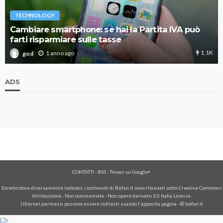
TECHNOLOGY
Cambiare smartphone: se hai la Partita IVA può
farti risparmiare sulle tasse
1.1K
1 anno ago
god
ADS
CONTATTI
-
RSS
-
Trovaci su Google+
Eccetto dove diversamente indicato, i contenuti di Befan.it sono rilasciati sotto Creative Commons
Attribuzione - Non commerciale - Non opere derivate 3.0 Italia License.
Ulteriori permessi possono essere richiesti usando l'
apposita pagina
- © befan.it