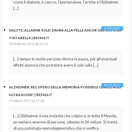
come il diabete, il cancro, l’ipertensione, l’artrite e l’Alzheimer.
[…]
RISPONDI
SALUTE: ALLARME SOLE! DANNI ALLA PELLE ANCHE ORE DOPO LA
TINTARELLA | BEFAN.IT
20 Febbraio 2015 @ 14:24
[…] tempo in molte persone ritorna la paura, per gli eventuali
effetti dannosi che potrebbe avere il sole sulla […]
RISPONDI
ALZHEIMER: RECUPERO DELLA MEMORIA POSSIBILE GRAZIE AGLI
ULTRASUONI? | BEFAN.IT
19 Marzo 2015 @ 12:42
[…] L’Alzheimer è una malattia che colpisce, in tutto il Mondo,
un numero enorme di persone, stimato in 26 milioni. Si tratta
di una patologia neurodegenerativa che si verifica