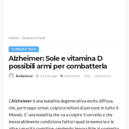
Home
Scienze e Tech
SCIENZE E TECH
Alzheimer: Sole e vitamina D
possibili armi per combatterla
12 anni ago
alzheimer
Sole
vitamina D
Redazione
L’
Alzheimer
è una malattia degenerativa molto diffusa,
che, purtroppo ormai, colpisce milioni di persone in tutto il
Mondo. E’ una malattia che va a colpire il cervello e che
inesorabilmente condiziona fattori quali la memoria e le
altre capacità cognitive, rendendo impossibile al soggetto