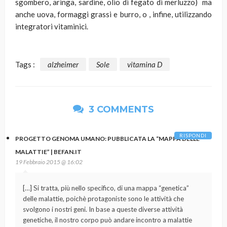
sgombero, aringa, sardine, olio di fegato di merluzzo) ma
anche uova, formaggi grassi e burro, o , infine, utilizzando
integratori vitaminici.
Tags :
alzheimer
Sole
vitamina D
3 COMMENTS
RISPONDI
PROGETTO GENOMA UMANO: PUBBLICATA LA “MAPPA DELLE
MALATTIE” | BEFAN.IT
19 Febbraio 2015 @ 16:02
[…] Si tratta, più nello specifico, di una mappa “genetica”
delle malattie, poichè protagoniste sono le attività che
svolgono i nostri geni. In base a queste diverse attività
genetiche, il nostro corpo può andare incontro a malattie