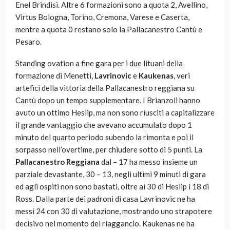
Enel Brindisi. Altre 6 formazioni sono a quota 2, Avellino,
Virtus Bologna, Torino, Cremona, Varese e Caserta,
mentre a quota 0 restano solo la Pallacanestro Cantù e
Pesaro.
Standing ovation a fine gara per i due lituani della
formazione di Menetti,
Lavrinovic
e
Kaukenas
, veri
artefici della vittoria della Pallacanestro reggiana su
Cantù dopo un tempo supplementare. I Brianzoli hanno
avuto un ottimo Heslip, ma non sono riusciti a capitalizzare
il grande vantaggio che avevano accumulato dopo 1
minuto del quarto periodo subendo la rimonta e poi il
sorpasso nell’overtime, per chiudere sotto di 5 punti. La
Pallacanestro Reggiana
dal – 17 ha messo insieme un
parziale devastante, 30 – 13, negli ultimi 9 minuti di gara
ed agli ospiti non sono bastati, oltre ai 30 di Heslip i 18 di
Ross. Dalla parte dei padroni di casa Lavrinovic ne ha
messi 24 con 30 di valutazione, mostrando uno strapotere
decisivo nel momento del riaggancio. Kaukenas ne ha