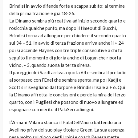
Brindisi in avvio difende forte e scappa subito; al termine
della prima frazione è già 18-26.
La Dinamo sembra più reattiva ad inizio secondo quarto e
rosicchia qualche punto, ma dopo il timeout di Bucchi,
Brindisi torna ad allungare per chiudere il secondo quarto
sul 34 – 51. In avvio di terza frazione arriva anche il + 24
poi si accende Haynes con tre triple consecutive a chi fa
seguito il momento di gloria anche di Logan che riporta
vicino, – 3, quando suona la terza sirena.
Il pareggio dei Sardi arriva a quota 64 e sembra il preludio
al sorpasso con l’Enel che sembra spenta, ma poi Kadji e
Scott si risvegliano dal torpore e Brindisi risale a + 6. Qui
la Dinamo affretta le conclusioni e perde la mira del terzo
quarto, con i Pugliesi che possono di nuovo allungare ed
espugnare con merito il PalaSerradimigni.
L’
Armani Milano
sbanca il PalaDelMauro battendo una
Avellino priva del suo play titolare Green. La sua assenza
pesa molto sul gioco degli Irpini e coach Repesa mette