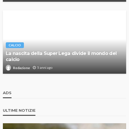
CALCIO
La nascita della Super Lega divide il mondo del
calcio
5 anni ago
Redazione
ADS
ULTIME NOTIZIE