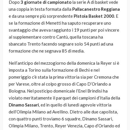
Dopo
3 giornate di campionato
la serie A di basket vede
una coppia in testa formata dalla
Pallacanestro Reggiana
e da una sempre più sorprendente
Pistoia Basket 2000
. E
se la formazione di Menetti ha saputo recuperare uno
svantaggio che aveva raggiunto i 19 punti per poi vincere
al supplementare contro Cantù, quella toscana ha
sbancato Trento facendo segnare solo 54 punti ad una
formazione che ne segnava 85 di media.
Nell’anticipo del mezzogiorno della domenica la Reyer si è
imposta a Torino sulla formazione di Bechi e nel
pomeriggio c’è stata la prima vittoria sia per Cremona che
per Varese, oltre al colpo grosso di Capo D’Orlando a
Bologna. Nel posticipo domenicale l’Enel Brindisi ha
violato meritatamente il parquet dei campioni d’Italia della
Dinamo Sassari
, ed in quello di lunedì agevole vittoria
dell’Olimpia Milano ad Avellino. Dietro alle due capolista,
con quattro punti troviamo 6 squadre, Dinamo Sassari,
Olimpia Milano, Trento, Reyer Venezia, Capo d’Orlando ed