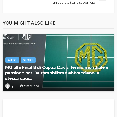
(ghiacciata) sulla superficie
YOU MIGHT ALSO LIKE
AUTO
SPORT
MG alle Final 8 di Coppa Davis: tennis mondiale e
passione per l’automobilismo abbracciano la
stessa causa
9 mesi ago
god