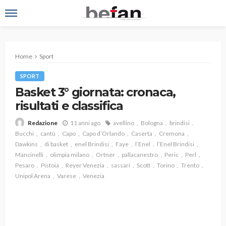
Home
Sport
SPORT
Basket 3° giornata: cronaca,
risultati e classifica
11 anni ago
avellino
Bologna
brindisi
Redazione
Bucchi
cantù
Capo
Capo d’Orlando
Caserta
Cremona
Dawkins
di basket
enel Brindisi
Faye
l’Enel
l’Enel Brindisi
Mancinelli
olimpia milano
Ortner
pallacanestro
Peric
Perl
Pesaro
Pistoia
Reyer Venezia
sassari
Scott
Torino
Trento
Unipol Arena
Varese
Venezia