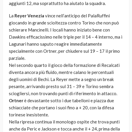
aggiunti 12, ma soprattutto ha aiutato la squadra.
La
Reyer Venezia
vince nell’anticipo del PalaRuffini
giocando in grande scioltezza contro Torino che non può
schierare Mancinelli. I locali hanno iniziato bene con
Dawkins efficacissimo nelle triple per il 14 – 4 interno, ma i
Lagunari hanno saputo reagire immediatamente
specialmente con Ortner, per chiudere sul 19 – 17 il primo
parziale.
Nel secondo quarto il gioco della formazione di Recalcati
diventa ancora più fluido, mentre calano le percentuali
degli uomini di Bechi. La Reyer mette a segno un break
pesante, arrivando presto sul 31 – 39 e Torino sembra
sciogliersi, non trovando punti di riferimento in attacco.
Ortner
è devastante sotto i due tabelloni e piazza due
schiacciate che portano i suoi fino a + 20, con la difesa
torinese inesistente.
Nella ripresa continua il monologo ospite che trova punti
anche da Peric e Jackson e tocca anche il + 24, prima della