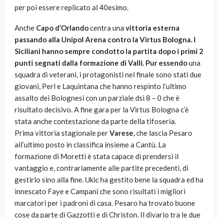
per poi essere replicato al 40esimo.
Anche
Capo d’Orlando
centra una
vittoria esterna
passando alla Unipol Arena contro la Virtus Bologna. I
Siciliani hanno sempre condotto la partita dopo i primi 2
punti segnati dalla formazione di Valli. Pur essendo
una
squadra di veterani, i protagonisti nel finale sono stati due
giovani, Perl e Laquintana che hanno respinto l’ultimo
assalto dei Bolognesi con un parziale dsi 8 – 0 che è
risultato decisivo. A fine gara per la Virtus Bologna c’è
stata anche contestazione da parte della tifoseria.
Prima vittoria stagionale per
Varese
, che lascia Pesaro
all’ultimo posto in classifica insieme a Cantù. La
formazione di Moretti è stata capace di prendersi il
vantaggio e, contrariamente alle partite precedenti, di
gestirlo sino alla fine. Ukic ha gestito bene la squadra ed ha
innescato Faye e Campani che sono risultati i migliori
marcatori per i padroni di casa. Pesaro ha trovato buone
cose da parte di Gazzotti e di Christon. Il divario tra le due