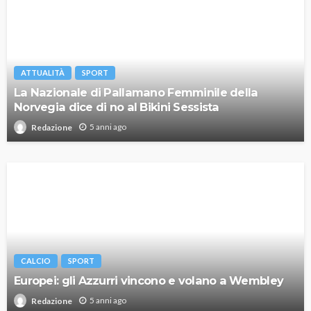
ATTUALITÀ
SPORT
La Nazionale di Pallamano Femminile della
Norvegia dice di no al Bikini Sessista
5 anni ago
Redazione
CALCIO
SPORT
Europei: gli Azzurri vincono e volano a Wembley
5 anni ago
Redazione