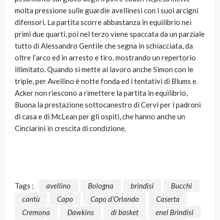
molta pressione sulle guardie avellinesi con i suoi arcigni
difensori. La partita scorre abbastanza in equilibrio nei
primi due quarti, poi nel terzo viene spaccata da un parziale
tutto di Alessandro Gentile che segna in schiacciata, da
oltre l’arco ed in arresto e tiro, mostrando un repertorio
illimitato. Quando si mette al lavoro anche Simon con le
triple, per Avellino è notte fonda ed i tentativi di Blums e
Acker non riescono a rimettere la partita in equilibrio,
Buona la prestazione sottocanestro di Cervi per i padroni
di casa e di McLean per gli ospiti, che hanno anche un
Cinciarini in crescita di condizione.
Tags :
avellino
Bologna
brindisi
Bucchi
cantù
Capo
Capo d’Orlando
Caserta
Cremona
Dawkins
di basket
enel Brindisi