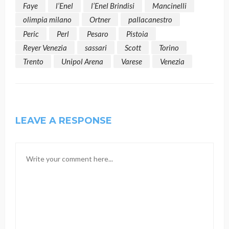
Faye
l’Enel
l’Enel Brindisi
Mancinelli
olimpia milano
Ortner
pallacanestro
Peric
Perl
Pesaro
Pistoia
Reyer Venezia
sassari
Scott
Torino
Trento
Unipol Arena
Varese
Venezia
LEAVE A RESPONSE