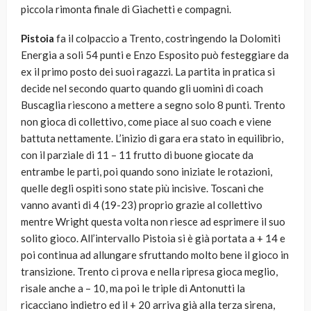
piccola rimonta finale di Giachetti e compagni.
Pistoia
fa il colpaccio a Trento, costringendo la Dolomiti
Energia a soli 54 punti e Enzo Esposito può festeggiare da
ex il primo posto dei suoi ragazzi. La partita in pratica si
decide nel secondo quarto quando gli uomini di coach
Buscaglia riescono a mettere a segno solo 8 punti. Trento
non gioca di collettivo, come piace al suo coach e viene
battuta nettamente. L’inizio di gara era stato in equilibrio,
con il parziale di 11 – 11 frutto di buone giocate da
entrambe le parti, poi quando sono iniziate le rotazioni,
quelle degli ospiti sono state più incisive. Toscani che
vanno avanti di 4 (19-23) proprio grazie al collettivo
mentre Wright questa volta non riesce ad esprimere il suo
solito gioco. All’intervallo Pistoia si è già portata a + 14 e
poi continua ad allungare sfruttando molto bene il gioco in
transizione. Trento ci prova e nella ripresa gioca meglio,
risale anche a – 10, ma poi le triple di Antonutti la
ricacciano indietro ed il + 20 arriva già alla terza sirena,