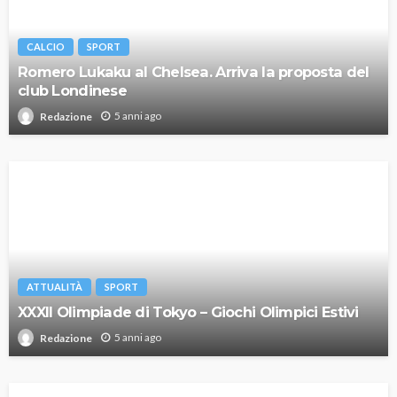
CALCIO
SPORT
Romero Lukaku al Chelsea. Arriva la proposta del
club Londinese
5 anni ago
Redazione
ATTUALITÀ
SPORT
XXXII Olimpiade di Tokyo – Giochi Olimpici Estivi
5 anni ago
Redazione