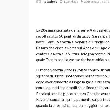
Redazione
11 anni ago
20 giornata
serie
La
20esima giornata della serie A
di basket 
sepolta sotto 50 punti di distacco.
Sassari,
al 
batte Cantù.
Venezia
si vendica di Brindisi do
Pesaro
che vince a Roma sull’Acea e di
Capo d
VARIE
contro Caserta e la
Virtus Bologna
contro Pis
Robot tagliaerba: 
quale Trento ospita Varese che ha cambiato co
scegliere per il tu
L’Umana Venezia vince in volata contro
Brindi
god
1 anno ago
squadra di Bucchi, ipotecando nel contempo uno
dopo aver condotto a lungo la gara, è rimasta 
con i Lagunari implacabili dalla linea della car
Recalcati che ha giocato senza Goss, ha avuto
Reyer si concentra principalmente sul perime
quando la difesa si concentra maggiormente sot