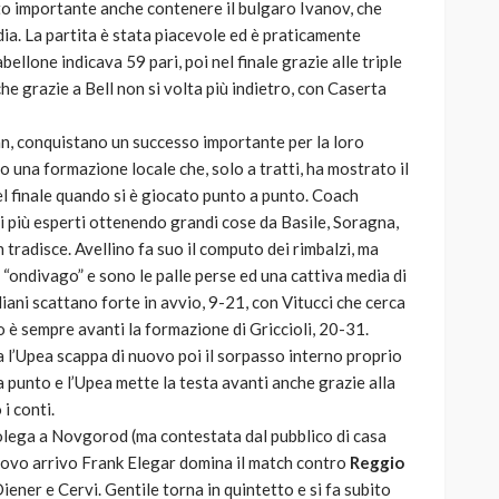
to importante anche contenere il bulgaro Ivanov, che
ia. La partita è stata piacevole ed è praticamente
abellone indicava 59 pari, poi nel finale grazie alle triple
he grazie a Bell non si volta più indietro, con Caserta
an, conquistano un successo importante per la loro
ro una formazione locale che, solo a tratti, ha mostrato il
el finale quando si è giocato punto a punto. Coach
ri più esperti ottenendo grandi cose da Basile, Soragna,
 tradisce. Avellino fa suo il computo dei rimbalzi, ma
“ondivago” e sono le palle perse ed una cattiva media di
ciliani scattano forte in avvio, 9-21, con Vitucci che cerca
 è sempre avanti la formazione di Griccioli, 20-31.
a l’Upea scappa di nuovo poi il sorpasso interno proprio
o a punto e l’Upea mette la testa avanti anche grazie alla
i conti.
olega a Novgorod (ma contestata dal pubblico di casa
nuovo arrivo Frank Elegar domina il match contro
Reggio
ener e Cervi. Gentile torna in quintetto e si fa subito