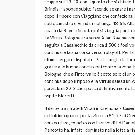
scappa sul 13-20, con il quarto che si chiude
Brindisi risponde subito facendo segnare i par
dopo il riposo con Viaggiano che confeziona 
sottocanestro e Brindisi riallunga 48-55. Alla
quarto la Reyer rimonta poi si viaggia punto a 
La Virtus Bologna era senza Allan Ray, ma co
seguita a Casalecchio da circa 1.500 tifosi voc
continuare la sua corsa verso i playoff. Per la
ultime sei gare disputate. Parte meglio la fo
grazie alle buone conclusioni contro la zona. N
Bologna, che all’intervallo è sotto solo di un 
continua dopo il riposo e la Virtus salead un
parziale di 22-3 che spacca definitivamente la
ospite Moretti.
Il derby tra i fratelli Vitali in Cremona –
Caser
nell’ultimo quarto per la vittoria 81-77 di Cr
consecutivo, coinciso con l’arrivo di Ed Daniel
Pancotto ha, infatti, dominato nella lotta a r