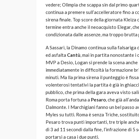
vedere; Olimpia che scappa sin dal primo quarto
continua a premere sull’accelleratore fino a 
sirena finale. Top score della giornata Kleiza 
termine entra anche il neoacquisto Elegar, che
condizionata dalle assenze, ma troppo brutta 
A Sassari, la Dinamo continua sulla falsariga 
ed asfalta
Cantù
, mai in partita nonostante i 
MVP a Desio, Logan si prende la scena anche 
immediatamente in difficoltà la formazione br
minuti. Ma lla prima sirena il punteggio è fis
volenterosi tentativi la partita è già in ghiac
pubblico, che prima della gara aveva visto salir
Roma porta fortuna a
Pesaro
, che già all’an
Dalmonte. I Marchigiani fanno un bel passo av
Myles su tutti. Roma è senza Triche, sostitui
Pesaro trova punti importanti, tre triple anch
di 3 ad 11 secondi dalla fine, l’infrazione di 5
portarsi a casa i due punti.