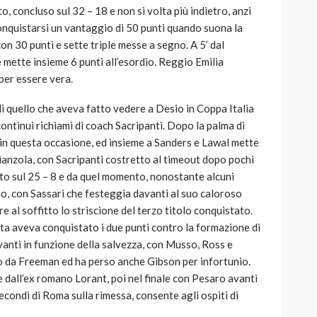
, concluso sul 32 – 18 e non si volta più indietro, anzi
conquistarsi un vantaggio di 50 punti quando suona la
con 30 punti e sette triple messe a segno. A 5’ dal
 mette insieme 6 punti all’esordio. Reggio Emilia
per essere vera.
di quello che aveva fatto vedere a Desio in Coppa Italia
continui richiami di coach Sacripanti. Dopo la palma di
in questa occasione, ed insieme a Sanders e Lawal mette
ianzola, con Sacripanti costretto al timeout dopo pochi
sato sul 25 – 8 e da quel momento, nonostante alcuni
cio, con Sassari che festeggia davanti al suo caloroso
e al soffitto lo striscione del terzo titolo conquistato.
data aveva conquistato i due punti contro la formazione di
anti in funzione della salvezza, con Musso, Ross e
to da Freeman ed ha perso anche Gibson per infortunio.
e dall’ex romano Lorant, poi nel finale con Pesaro avanti
 secondi di Roma sulla rimessa, consente agli ospiti di