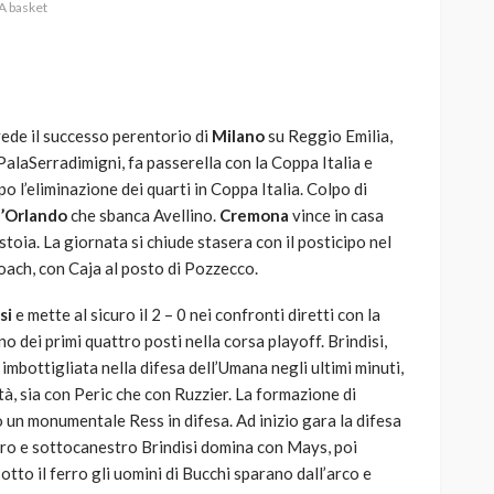
 A basket
vede il successo perentorio di
Milano
su Reggio Emilia,
AUTO
SPORT
PalaSerradimigni, fa passerella con la Coppa Italia e
MG alle Final 8 di Coppa
po l’eliminazione dei quarti in Coppa Italia. Colpo di
Davis: tennis mondiale e
’Orlando
che sbanca Avellino.
Cremona
vince in casa
passione per
toia. La giornata si chiude stasera con il posticipo nel
quale
l’automobilismo
ach, con Caja al posto di Pozzecco.
o prato
abbracciano la stessa causa
si
e mette al sicuro il 2 – 0 nei confronti diretti con la
784
579
god
9 mesi ago
 dei primi quattro posti nella corsa playoff. Brindisi,
imbottigliata nella difesa dell’Umana negli ultimi minuti,
ità, sia con Peric che con Ruzzier. La formazione di
 un monumentale Ress in difesa. Ad inizio gara la difesa
tro e sottocanestro Brindisi domina con Mays, poi
to il ferro gli uomini di Bucchi sparano dall’arco e