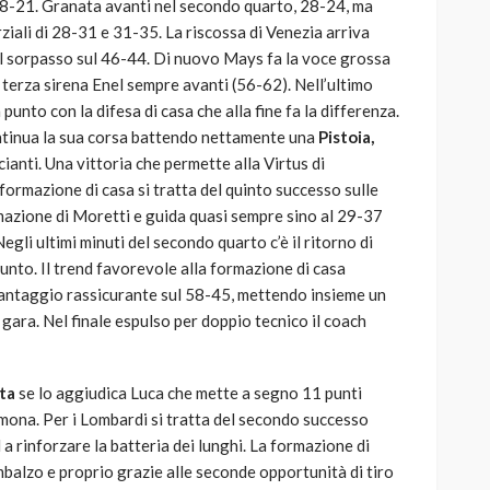
 18-21. Granata avanti nel secondo quarto, 28-24, ma
ziali di 28-31 e 31-35. La riscossa di Venezia arriva
il sorpasso sul 46-44. Di nuovo Mays fa la voce grossa
 terza sirena Enel sempre avanti (56-62). Nell’ultimo
punto con la difesa di casa che alla fine fa la differenza.
ntinua la sua corsa battendo nettamente una
Pistoia,
ianti. Una vittoria che permette alla Virtus di
 formazione di casa si tratta del quinto successo sulle
rmazione di Moretti e guida quasi sempre sino al 29-37
egli ultimi minuti del secondo quarto c’è il ritorno di
punto. Il trend favorevole alla formazione di casa
 vantaggio rassicurante sul 58-45, mettendo insieme un
 gara. Nel finale espulso per doppio tecnico il coach
ta
se lo aggiudica Luca che mette a segno 11 punti
emona. Per i Lombardi si tratta del secondo successo
 a rinforzare la batteria dei lunghi. La formazione di
imbalzo e proprio grazie alle seconde opportunità di tiro