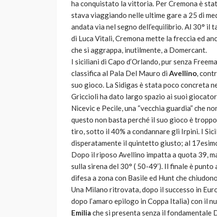
ha conquistato la vittoria. Per Cremona è sta
stava viaggiando nelle ultime gare a 25 di med
andata via nel segno dell’equilibrio. Al 30° il t
di Luca Vitali, Cremona mette la freccia ed anc
che si aggrappa, inutilmente, a Domercant.
I siciliani di Capo d’Orlando, pur senza Freem
classifica al Pala Del Mauro di
Avellino
, cont
suo gioco. La Sidigas è stata poco concreta n
Griccioli ha dato largo spazio ai suoi giocato
Nicevic e Pecile, una “vecchia guardia” che non
questo non basta perché il suo gioco è troppo 
tiro, sotto il 40% a condannare gli Irpini. I Si
disperatamente il quintetto giusto; al 17esimo
Dopo il riposo Avellino impatta a quota 39, m
sulla sirena del 30° ( 50-49’). Il finale è punt
difesa a zona con Basile ed Hunt che chiudono 
Una Milano ritrovata, dopo il successo in Eur
dopo l’amaro epilogo in Coppa Italia) con il 
Emilia
che si presenta senza il fondamentale Di