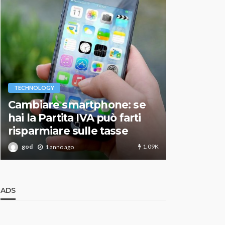
VARIE
TECHNOLOGY
Migliori r
Cambiare smartphone: se
guida agg
hai la Partita IVA può farti
scegliere
risparmiare sulle tasse
perfetto
1.09K
god
god
1 anno ago
1 an
ADS