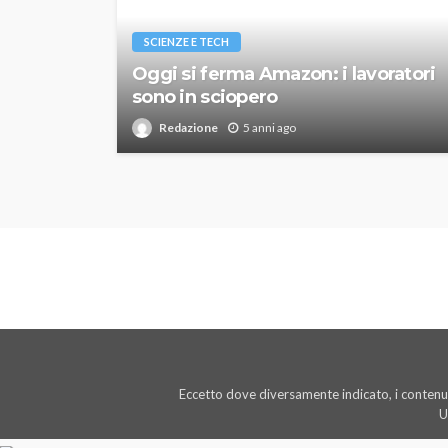
SCIENZE E TECH
Oggi si ferma Amazon: i lavoratori
sono in sciopero
Redazione
5 anni ago
Eccetto dove diversamente indicato, i contenut
U