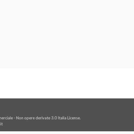
rciale - Non opere derivate 3.0 Italia License.
it