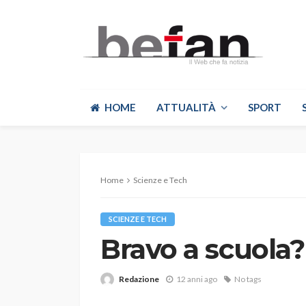
HOME
ATTUALITÀ
SPORT
Home
Scienze e Tech
SCIENZE E TECH
Bravo a scuola
Redazione
12 anni ago
No tags