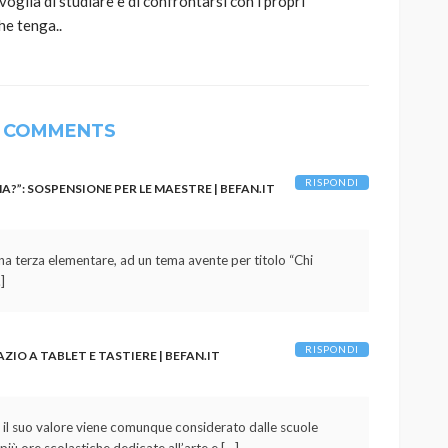
oglia di studiare e di confrontarsi con i propri
he tenga..
 COMMENTS
RISPONDI
?”: SOSPENSIONE PER LE MAESTRE | BEFAN.IT
na terza elementare, ad un tema avente per titolo “Chi
]
RISPONDI
IO A TABLET E TASTIERE | BEFAN.IT
e il suo valore viene comunque considerato dalle scuole