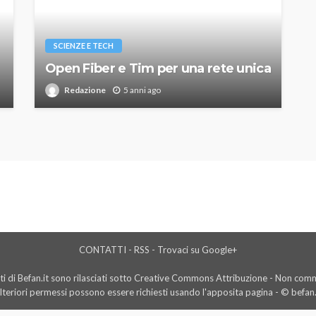
SCIENZE E TECH
Open Fiber e Tim per una rete unica
Redazione
5 anni ago
CONTATTI
-
RSS
-
Trovaci su Google+
i di Befan.it sono rilasciati sotto Creative Commons Attribuzione - Non comme
lteriori permessi possono essere richiesti usando l'
apposita pagina
- © befan.