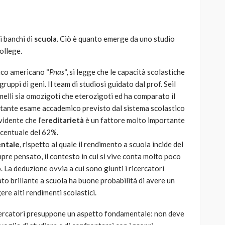
i banchi di
scuola
. Ciò è quanto emerge da uno studio
ollege.
AUTO
SPORT
fico americano “
Pnas
“, si legge che le capacità scolastiche
MG alle Final 8 di Coppa
ppi di geni. Il team di studiosi guidato dal prof. Seil
Davis: tennis mondiale e
melli sia omozigoti che eterozigoti ed ha comparato il
passione per
tante esame accademico previsto dal sistema scolastico
quale
l’automobilismo
idente che l’e
reditarietà
è un fattore molto importante
o prato
abbracciano la stessa causa
ercentuale del 62%.
entale
, rispetto al quale il rendimento a scuola incide del
786
583
god
9 mesi ago
pre pensato, il contesto in cui si vive conta molto poco
o. La deduzione ovvia a cui sono giunti i ricercatori
to brillante a scuola ha buone probabilità di avere un
ere alti rendimenti scolastici.
icercatori presuppone un aspetto fondamentale: non deve