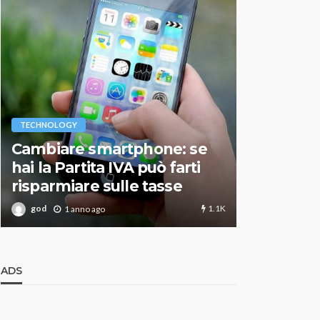
VARIE
TECHNOLOGY
Migliori r
Cambiare smartphone: se
guida agg
hai la Partita IVA può farti
scegliere
risparmiare sulle tasse
perfetto
1.1K
god
god
1 anno ago
1 an
ADS