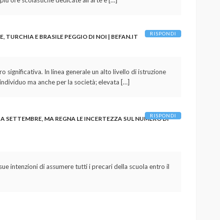
più ore scolastiche dedicate all’arte e […]
RISPONDI
, TURCHIA E BRASILE PEGGIO DI NOI | BEFAN.IT
significativa. In linea generale un alto livello di istruzione
ndividuo ma anche per la società; elevata […]
RISPONDI
A SETTEMBRE, MA REGNA LE INCERTEZZA SUL NUMERO DI
ue intenzioni di assumere tutti i precari della scuola entro il