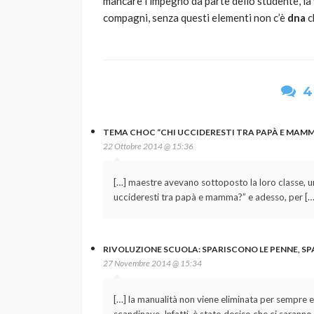
mancare l’impegno da parte dello studente, la v
compagni, senza questi elementi non c’è
dna
c
4
TEMA CHOC “CHI UCCIDERESTI TRA PAPÀ E MAMMA
22 Ottobre 2014 @ 15:36
[…] maestre avevano sottoposto la loro classe, u
uccideresti tra papà e mamma?” e adesso, per […
RIVOLUZIONE SCUOLA: SPARISCONO LE PENNE, SPAZ
27 Novembre 2014 @ 15:34
[…] la manualità non viene eliminata per sempre 