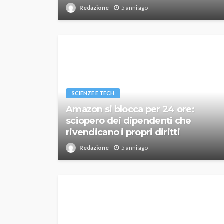
Redazione
5 anni ago
SCIENZE E TECH
Amazon si blocca per 24 ore:
sciopero dei dipendenti che
rivendicano i propri diritti
Redazione
5 anni ago