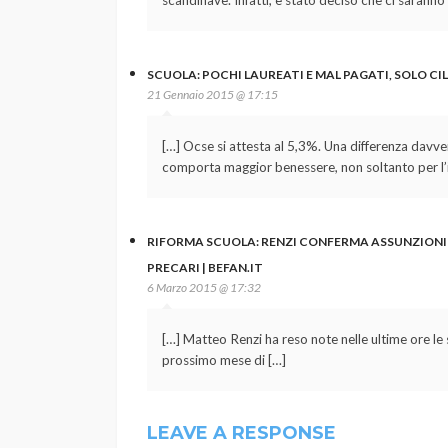
scandinave. Infatti, è stato deciso che ci saranno 
SCUOLA: POCHI LAUREATI E MAL PAGATI, SOLO CILE
21 Gennaio 2015 @ 17:15
[…] Ocse si attesta al 5,3%. Una differenza davvero 
comporta maggior benessere, non soltanto per l’i
RIFORMA SCUOLA: RENZI CONFERMA ASSUNZIONI 
PRECARI | BEFAN.IT
6 Marzo 2015 @ 17:32
[…] Matteo Renzi ha reso note nelle ultime ore le s
prossimo mese di […]
LEAVE A RESPONSE