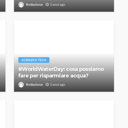
Redazione
5 anni ago
SCIENZE E TECH
#WorldWaterDay: cosa possiamo
fare per risparmiare acqua?
Redazione
5 anni ago