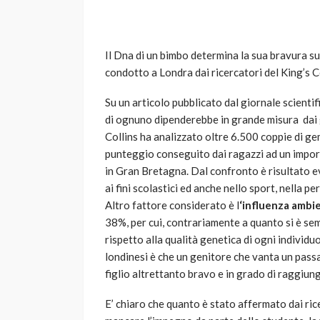
Il Dna di un bimbo determina la sua bravura su
condotto a Londra dai ricercatori del King’s C
Su un articolo pubblicato dal giornale scienti
di ognuno dipenderebbe in grande misura dai gru
Collins ha analizzato oltre 6.500 coppie di ge
VARIE
punteggio conseguito dai ragazzi ad un impor
Robot tagliaerba: 
in Gran Bretagna. Dal confronto è risultato ev
scegliere per il tu
ai fini scolastici ed anche nello sport, nella p
Altro fattore considerato è l
‘influenza ambi
god
1 anno ago
38%, per cui, contrariamente a quanto si è sem
rispetto alla qualità genetica di ogni individu
londinesi è che un genitore che vanta un passa
figlio altrettanto bravo e in grado di raggiung
E’ chiaro che quanto è stato affermato dai r