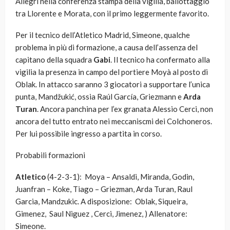
Allegri nella conferenza stampa della vigilia, ballottaggio
tra Llorente e Morata, con il primo leggermente favorito.
Per il tecnico dell’Atletico Madrid, Simeone, qualche
problema in più di formazione, a causa dell’assenza del
capitano della squadra
Gabi
. Il tecnico ha confermato alla
vigilia la presenza in campo del portiere Moyà al posto di
Oblak. In attacco saranno 3 giocatori a supportare l’unica
punta, Mandžukić, ossia Raúl García, Griezmann e
Arda
Turan
. Ancora panchina per l’ex granata Alessio Cerci, non
ancora del tutto entrato nei meccaniscmi dei Colchoneros.
Per lui possibile ingresso a partita in corso.
Probabili formazioni
Atletico
(4-2-3-1): Moya – Ansaldi, Miranda, Godin,
Juanfran – Koke, Tiago – Griezman, Arda Turan, Raul
Garcia, Mandzukic. A disposizione: Oblak, Siqueira,
Gimenez, Saul Niguez , Cerci, Jimenez, ) Allenatore:
Simeone.