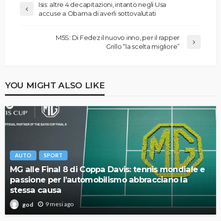
Isis: altre 4 decapitazioni, intanto negli Usa
accuse a Obama di averli sottovalutati
M5S: Di Fedez il nuovo inno, per il rapper
Grillo “la scelta migliore”
YOU MIGHT ALSO LIKE
AUTO
SPORT
MG alle Final 8 di Coppa Davis: tennis mondiale e
passione per l’automobilismo abbracciano la
stessa causa
9 mesi ago
god