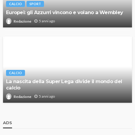
CALCIO
SPORT
Europei: gli Azzurri vincono e volano a Wembley
5 anni ago
Redazione
CALCIO
La nascita della Super Lega divide il mondo del
calcio
5 anni ago
Redazione
ADS