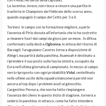
con il Real, nel derby della capitale).
La Juventus, invece, non riesce a vincere una partita in
trasferta in Champions dal Febbraio dello scorso anno,
quando espugnò il campo del Celtic per 3 a 0.
Torinesi in campo con la formazione migliore, a parte
l’assenza di Pirlo dovuta all’infortunio che lo ha costretto
a rimanere fuori dai campi da gioco per un mese. In difesa
confermato sulla destra
Ogbonna
, in attesa del ritorno di
Barzagli; l’uruguaiano Caceres torna a disposizione di
Allegri, ma partirà dalla panchina. Asamoah è destinato a
riprendere il suo posto sulla fascia sinistra, occupato da
Evra nell’ultima giornata di campionato. In mezzo al campo
verrà riproposto con ogni probabilità
Vidal
, centellinato
nelle ultime uscite della squadra bianconera perché non
ancora al top dopo i problemi avuti al ginocchio.
L’argentino Pereyra, che non ha fatto rimpiangere
l’assenza del cileno in questo inizio di stagione, tornerà a
sedersi in panchina. In attacco, come ha fatto intendere