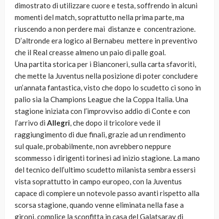
dimostrato di utilizzare cuore e testa, soffrendo in alcuni
momenti del match, soprattutto nella prima parte, ma
riuscendo a non perdere mai distanze e concentrazione.
D’altronde era logico al Bernabeu mettere in preventivo
che il Real creasse almeno un paio di palle goal.
Una partita storica per i Bianconeri, sulla carta sfavoriti,
che mette la Juventus nella posizione di poter concludere
un’annata fantastica, visto che dopo lo scudetto ci sono in
palio sia la Champions League che la Coppa Italia. Una
stagione iniziata con l’improvviso addio di Conte e con
l’arrivo di
Allegri
, che dopo il tricolore vede il
raggiungimento di due finali, grazie ad un rendimento
sul quale, probabilmente, non avrebbero neppure
scommesso i dirigenti torinesi ad inizio stagione. La mano
del tecnico dell’ultimo scudetto milanista sembra essersi
vista soprattutto in campo europeo, con la Juventus
capace di compiere un notevole passo avanti rispetto alla
scorsa stagione, quando venne eliminata nella fase a
gironi, complice la sconfitta in casa del Galatsaray di