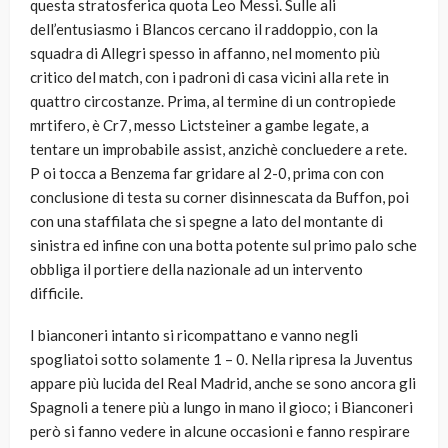
questa stratosferica quota Leo Messi. Sulle ali
dell’entusiasmo i Blancos cercano il raddoppio, con la
squadra di Allegri spesso in affanno, nel momento più
critico del match, con i padroni di casa vicini alla rete in
quattro circostanze. Prima, al termine di un contropiede
mrtifero, è Cr7, messo Lictsteiner a gambe legate, a
tentare un improbabile assist, anzichè concluedere a rete.
P oi tocca a Benzema far gridare al 2-0, prima con con
conclusione di testa su corner disinnescata da Buffon, poi
con una staffilata che si spegne a lato del montante di
sinistra ed infine con una botta potente sul primo palo sche
obbliga il portiere della nazionale ad un intervento
difficile.
I bianconeri intanto si ricompattano e vanno negli
spogliatoi sotto solamente 1 – 0. Nella ripresa la Juventus
appare più lucida del Real Madrid, anche se sono ancora gli
Spagnoli a tenere più a lungo in mano il gioco; i Bianconeri
però si fanno vedere in alcune occasioni e fanno respirare