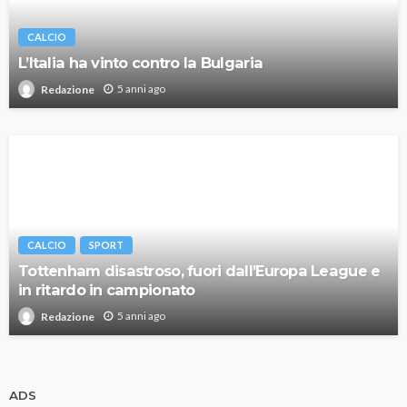
CALCIO
L’Italia ha vinto contro la Bulgaria
5 anni ago
Redazione
CALCIO
SPORT
Tottenham disastroso, fuori dall’Europa League e
in ritardo in campionato
5 anni ago
Redazione
ADS