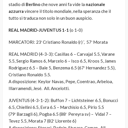
stadio di
Berlino
che nove anni fa vide la
nazionale
azzurra
vincere il titolo mondiale, nella speranza che il
tutto si traduca non solo in un buon auspicio.
REAL MADRID-JUVENTUS 1-1
(o 1-0)
MARCATORI:
23′ Cristiano Ronaldo (r) ’, 57′ Morata
REAL MADRID (4-3-3):
Casillas 6 – Carvajal 5.5, Varane
5.5, Sergio Ramos 6, Marcelo 6 – Isco 6.5, Kroos 5, James
Rodriguez 6.5 – Bale 5, Benzema 6.5 (67′ Hernandez 5.5),
Cristiano Ronaldo 5.5.
A disposizione: Keylor Navas, Pepe, Coentrao, Arbeloa,
Illarramendi, Jesé. All. Ancelotti.
JUVENTUS (4-3-1-2):
Buffon 7 – Lichtsteiner 6.5, Bonucci
6.5, Chiellini 6.5, Evra 6.5 – Marchisio 6.5, Pirlo 5.5
(79′ Barzagli 6), Pogba 6.5 (88′ Pereyra sv) – Vidal 7 –
Tevez 5.5, Morata 7 (82′ Llorente 6)
A disposizione: Storari, Padoin, Sturaro, Coman. All.