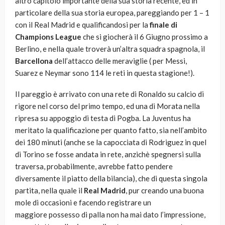
altro capitolo importante della sua storia recente, ed in
particolare della sua storia europea, pareggiando per 1 – 1
con il Real Madrid e qualificandosi per la
finale di
Champions League
che si giocherà il 6 Giugno prossimo a
Berlino, e nella quale troverà un’altra squadra spagnola, il
Barcellona
dell’attacco delle meraviglie ( per Messi,
Suarez e Neymar sono 114 le reti in questa stagione!).
Il pareggio è arrivato con una rete di Ronaldo su calcio di
rigore nel corso del primo tempo, ed una di Morata nella
ripresa su appoggio di testa di Pogba. La Juventus ha
meritato la qualificazione per quanto fatto, sia nell’ambito
dei 180 minuti (anche se la capocciata di Rodriguez in quel
di Torino se fosse andata in rete, anzichè spegnersi sulla
traversa, probabilmente, avrebbe fatto pendere
diversamente il piatto della bilancia), che di questa singola
partita, nella quale il
Real Madrid
, pur creando una buona
mole di occasioni e facendo registrare un
maggiore possesso di palla non ha mai dato l’impressione,