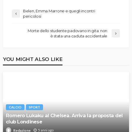
Belen, Emma Marrone e quegli incontri
pericolosi
Morte dello studente padovano in gita: non
è stata una caduta accidentale
YOU MIGHT ALSO LIKE
CALCIO
SPORT
Romero Lukaku al Chelsea. Arriva la proposta del
club Londinese
5 anni ago
Redazione