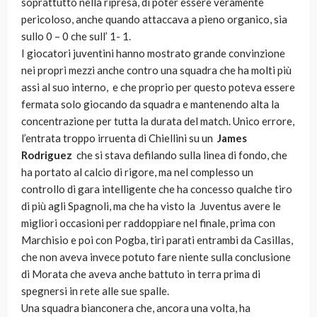
soprattutto nella ripresa, di poter essere veramente
pericoloso, anche quando attaccava a pieno organico, sia
sullo 0 – 0 che sull’ 1- 1.
I giocatori juventini hanno mostrato grande convinzione
nei propri mezzi anche contro una squadra che ha molti più
assi al suo interno, e che proprio per questo poteva essere
fermata solo giocando da squadra e mantenendo alta la
concentrazione per tutta la durata del match. Unico errore,
l’entrata troppo irruenta di Chiellini su un
James
Rodriguez
che si stava defilando sulla linea di fondo, che
ha portato al calcio di rigore, ma nel complesso un
controllo di gara intelligente che ha concesso qualche tiro
di più agli Spagnoli, ma che ha visto la Juventus avere le
migliori occasioni per raddoppiare nel finale, prima con
Marchisio e poi con Pogba, tiri parati entrambi da Casillas,
che non aveva invece potuto fare niente sulla conclusione
di Morata che aveva anche battuto in terra prima di
spegnersi in rete alle sue spalle.
Una squadra bianconera che, ancora una volta, ha