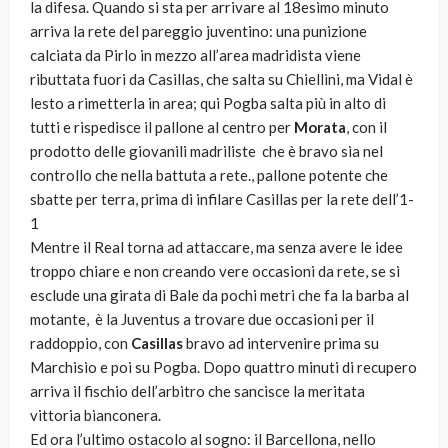
la difesa. Quando si sta per arrivare al 18esimo minuto
arriva la rete del pareggio juventino: una punizione
calciata da Pirlo in mezzo all’area madridista viene
ributtata fuori da Casillas, che salta su Chiellini, ma Vidal è
lesto a rimetterla in area; qui Pogba salta più in alto di
tutti e rispedisce il pallone al centro per
Morata
, con il
prodotto delle giovanili madriliste che è bravo sia nel
controllo che nella battuta a rete., pallone potente che
sbatte per terra, prima di infilare Casillas per la rete dell’1-
1
Mentre il Real torna ad attaccare, ma senza avere le idee
troppo chiare e non creando vere occasioni da rete, se si
esclude una girata di Bale da pochi metri che fa la barba al
motante, è la Juventus a trovare due occasioni per il
raddoppio, con
Casillas
bravo ad intervenire prima su
Marchisio e poi su Pogba. Dopo quattro minuti di recupero
arriva il fischio dell’arbitro che sancisce la meritata
vittoria bianconera.
Ed ora l’ultimo ostacolo al sogno: il Barcellona, nello