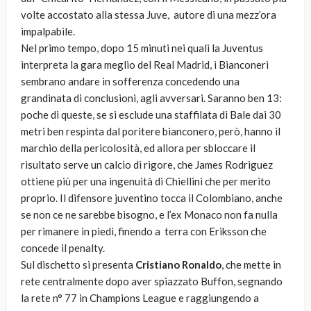
volte accostato alla stessa Juve, autore di una mezz’ora
impalpabile.
Nel primo tempo, dopo 15 minuti nei quali la Juventus
interpreta la gara meglio del Real Madrid, i Bianconeri
sembrano andare in sofferenza concedendo una
grandinata di conclusioni, agli avversari. Saranno ben 13:
poche di queste, se si esclude una staffilata di Bale dai 30
metri ben respinta dal poritere bianconero, però, hanno il
marchio della pericolosità, ed allora per sbloccare il
risultato serve un calcio di rigore, che James Rodriguez
ottiene più per una ingenuità di Chiellini che per merito
proprio. Il difensore juventino tocca il Colombiano, anche
se non ce ne sarebbe bisogno, e l’ex Monaco non fa nulla
per rimanere in piedi, finendo a terra con Eriksson che
concede il penalty.
Sul dischetto si presenta
Cristiano Ronaldo
, che mette in
rete centralmente dopo aver spiazzato Buffon, segnando
la rete n° 77 in Champions League e raggiungendo a