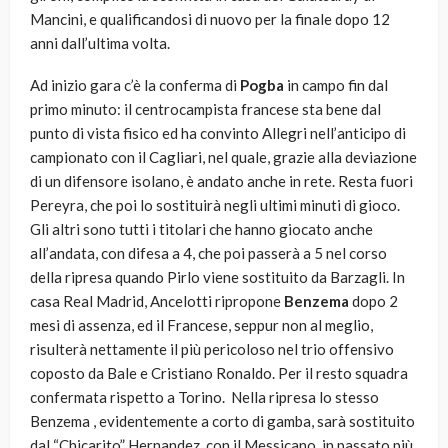
Mancini, e qualificandosi di nuovo per la finale dopo 12
anni dall’ultima volta.
Ad inizio gara c’è la conferma di
Pogba
in campo fin dal
primo minuto: il centrocampista francese sta bene dal
punto di vista fisico ed ha convinto Allegri nell’anticipo di
campionato con il Cagliari, nel quale, grazie alla deviazione
di un difensore isolano, è andato anche in rete. Resta fuori
Pereyra, che poi lo sostituirà negli ultimi minuti di gioco.
Gli altri sono tutti i titolari che hanno giocato anche
all’andata, con difesa a 4, che poi passerà a 5 nel corso
della ripresa quando Pirlo viene sostituito da Barzagli. In
casa Real Madrid, Ancelotti ripropone
Benzema
dopo 2
mesi di assenza, ed il Francese, seppur non al meglio,
risulterà nettamente il più pericoloso nel trio offensivo
coposto da Bale e Cristiano Ronaldo. Per il resto squadra
confermata rispetto a Torino. Nella ripresa lo stesso
Benzema , evidentemente a corto di gamba, sarà sostituito
dal “Chicarito” Hernandez, con il Messicano, in passato più