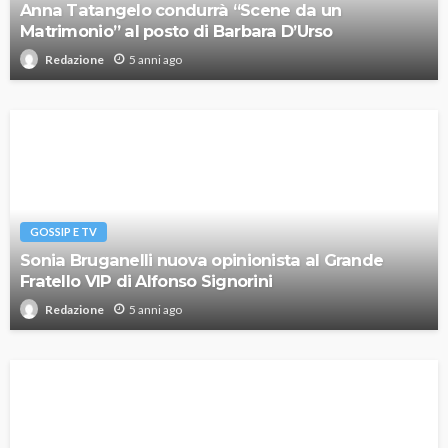
Anna Tatangelo condurrà “Scene da un
Matrimonio” al posto di Barbara D’Urso
5 anni ago
Redazione
GOSSIP E TV
Sonia Bruganelli nuova opinionista al Grande
Fratello VIP di Alfonso Signorini
5 anni ago
Redazione