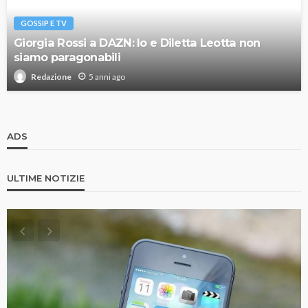
GOSSIP E TV
Giorgia Rossi a DAZN: Io e Diletta Leotta non
siamo paragonabili
5 anni ago
Redazione
ADS
ULTIME NOTIZIE