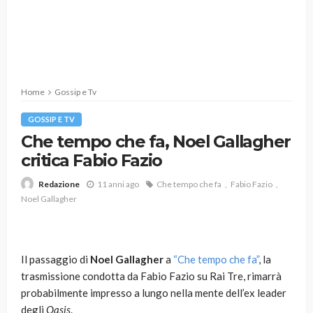
Home
Gossip e Tv
GOSSIP E TV
Che tempo che fa, Noel Gallagher
critica Fabio Fazio
11 anni ago
Che tempo che fa
Fabio Fazio
Redazione
Noel Gallagher
Il passaggio di
Noel Gallagher
a
“Che tempo che fa”
, la
trasmissione condotta da Fabio Fazio su Rai Tre, rimarrà
probabilmente impresso a lungo nella mente dell’ex leader
degli
Oasis
.