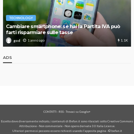
TECHNOLOGY
Cambiare smartphone: se hai la Partita IVA può
farti risparmiare sulle tasse
1.1K
1 anno ago
god
ADS
CONTATTI
-
RSS
-
Trovaci su Google+
Eccetto dove diversamente indicato, i contenuti di Befan.it sono rilasciati sotto Creative Commons
Attribuzione - Non commerciale - Non opere derivate 3.0 Italia License.
Ulteriori permessi possono essere richiesti usando l'
apposita pagina
- © befan.it