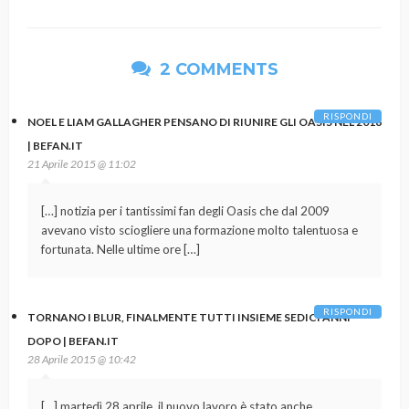
2 COMMENTS
RISPONDI
NOEL E LIAM GALLAGHER PENSANO DI RIUNIRE GLI OASIS NEL 2016
| BEFAN.IT
21 Aprile 2015 @ 11:02
[…] notizia per i tantissimi fan degli Oasis che dal 2009
avevano visto sciogliere una formazione molto talentuosa e
fortunata. Nelle ultime ore […]
RISPONDI
TORNANO I BLUR, FINALMENTE TUTTI INSIEME SEDICI ANNI
DOPO | BEFAN.IT
28 Aprile 2015 @ 10:42
[…] martedì 28 aprile, il nuovo lavoro è stato anche